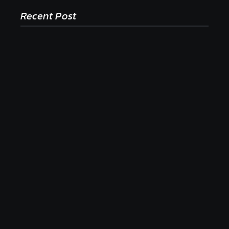
Recent Post
Ako to, že polievka skysne a pokazí sa, napriek
tomu, že ju znovu prevarím?
23. júla 2026