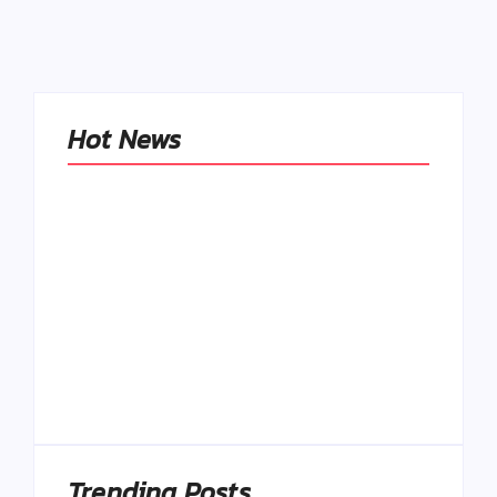
Hot News
Naše tradičné jedlá
netreba
rehabilitovať
módou, ale
Spoľahlivé spúšťače
pochopiť ich
a udržiavače pocitu
pôvodnú logiku
sýtosti
By
Admin
By
Admin
Trending Posts