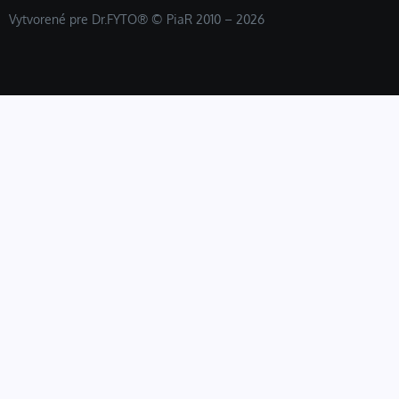
Vytvorené pre Dr.FYTO® © PiaR 2010 – 2026