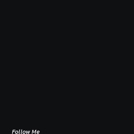
Naše tradičné jedlá netreba rehabilitovať módou,
ale pochopiť ich pôvodnú logiku
2. mája 2026
Follow Me