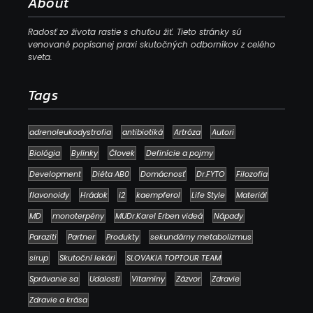
About
Radosť zo života rastie s chuťou žiť. Tieto stránky sú
venované popísanej praxi skutočných odborníkov z celého
sveta.
Tags
adrenoleukodystrofia
antibiotiká
Artróza
Autori
Biológia
Bylinky
Človek
Definície a pojmy
Development
Diéta AB0
Domácnosť
Dr.FYTO
Filozofia
flavonoidy
Hrádok
i2
kaempferol
Life Style
Materiál
MD
monoterpény
MUDr.Karel Erben videá
Nápady
Paraziti
Partner
Produkty
sekundárny metabolizmus
sirup
Skutoční lekári
SLOVAKIA TOPTOUR TEAM
Správanie sa
Udalosti
Vitamíny
Zázvor
Zdravie
Zdravie a krása