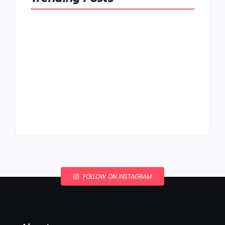
Ako to, že polievka
skysne a pokazí sa,
napriek tomu, že ju
Chlieb náš
znovu prevarím?
každodenný…
By
Admin
By
Admin
FOLLOW ON INSTAGRAM