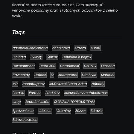
Radosť zo života rastie s chuťou žiť. Tieto stránky sú
venované popísanej praxi skutočných odborníkov z celého
sveta.
Tags
adrenoleukodystrofia
antibiotiká
Artróza
Autori
Biológia
Bylinky
Človek
Definície a pojmy
Development
Diéta AB0
Domácnosť
Dr.FYTO
Filozofia
flavonoidy
Hrádok
i2
kaempferol
Life Style
Materiál
MD
monoterpény
MUDr.Karel Erben videá
Nápady
Paraziti
Partner
Produkty
sekundárny metabolizmus
sirup
Skutoční lekári
SLOVAKIA TOPTOUR TEAM
Správanie sa
Udalosti
Vitamíny
Zázvor
Zdravie
Zdravie a krása