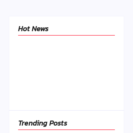
Hot News
Naše tradičné jedlá
netreba
rehabilitovať
módou, ale
Spoľahlivé spúšťače
pochopiť ich
a udržiavače pocitu
pôvodnú logiku
sýtosti
By
Admin
By
Admin
Trending Posts