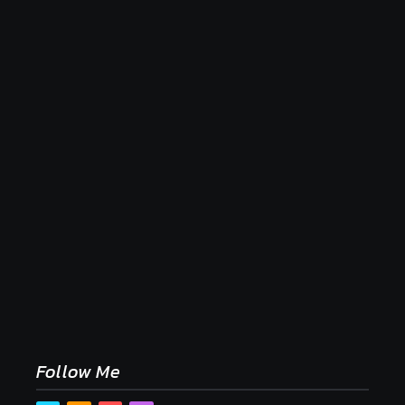
Naše tradičné jedlá netreba rehabilitovať módou,
ale pochopiť ich pôvodnú logiku
2. mája 2026
Follow Me