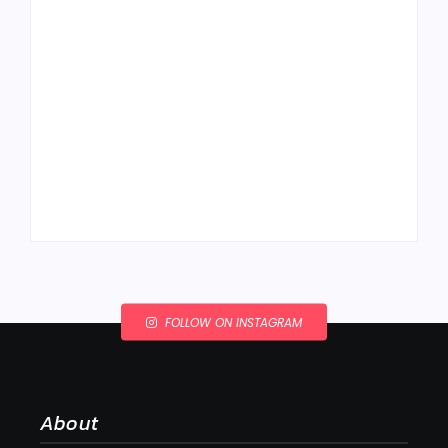
Ako to, že polievka
skysne a pokazí sa,
napriek tomu, že ju
Chlieb náš
znovu prevarím?
každodenný…
By
Admin
By
Admin
FOLLOW ON INSTAGRAM
About