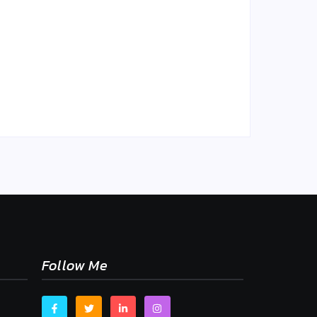
sne
mu,
Chlieb náš každodenný…
By
Admin
-
2. mája 2026
Follow Me