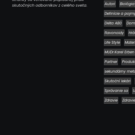
Autori
Biológia
skutočných odborníkov z celého sveta.
Definície a pojm
Diéta AB0
Dom
flavonoidy
Hrá
Life Style
Mater
MUDr.Karel Erben
Partner
Produk
sekundárny met
Skutoční lekári
Správanie sa
U
Zdravie
Zdravi