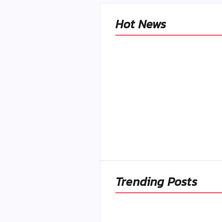
Hot News
Naše tradičné jedlá
netreba rehabilitovať
módou, ale pochopiť ic
pôvodnú logiku
By
Admin
-
2. mája 2026
Trending Posts