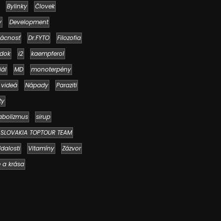
Bylinky
Človek
y
Development
ácnosť
Dr.FYTO
Filozofia
dok
i2
kaempferol
iál
MD
monoterpény
 videá
Nápady
Paraziti
Ako to, že polievka skysne a pokazí sa
napriek tomu, že ju znovu prevarím?
ty
23. júla 2026
abolizmus
sirup
SLOVAKIA TOPTOUR TEAM
dalosti
Vitamíny
Zázvor
e a krása