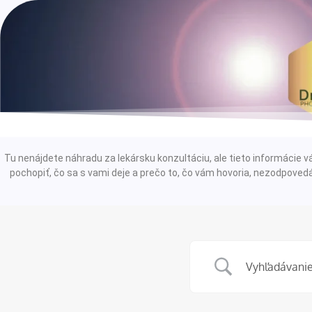
Tu nenájdete náhradu za lekársku konzultáciu, ale tieto informáci
pochopiť, čo sa s vami deje a prečo to, čo vám hovoria, nezodpovedá