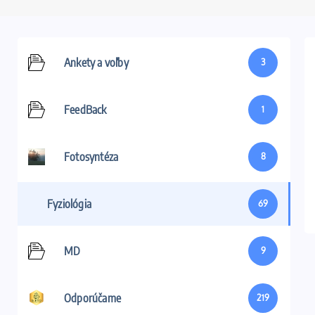
Ankety a voľby
3
FeedBack
1
Fotosyntéza
8
Fyziológia
69
MD
9
Odporúčame
219