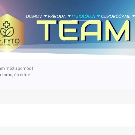
DOMOV
PRÍRODA
FYZIOLÓGIA
ODPORÚČAME
e vám môžu pomôcť
 tomu, čo cítite.