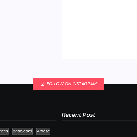
Ako to, že polievka sky
a pokazí sa, napriek to
že ju znovu prevarím?
By
Admin
-
23. júla 2026
FOLLOW ON INSTAGRAM
Recent Post
rofia
antibiotiká
Artróza