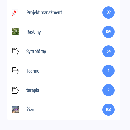
Projekt manažment
39
Rastliny
189
Symptómy
54
Techno
1
terapia
2
Život
106