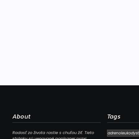
About
Tags
Radosť zo života rastie s chuťou žiť. Tieto
adrenoleukodyst
stránky sú venované popísanej praxi