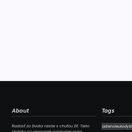
About
Tags
Radosť zo života rastie s chuťou žiť. Tieto
adrenoleukodyst
stránky sú venované popísanej praxi