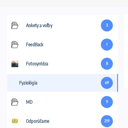
Ankety a voľby
3
FeedBack
1
Fotosyntéza
8
Fyziológia
69
MD
9
Odporúčame
219