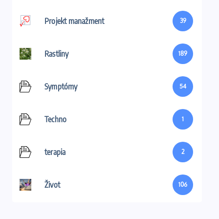
Projekt manažment
39
Rastliny
189
Symptómy
54
Techno
1
terapia
2
Život
106