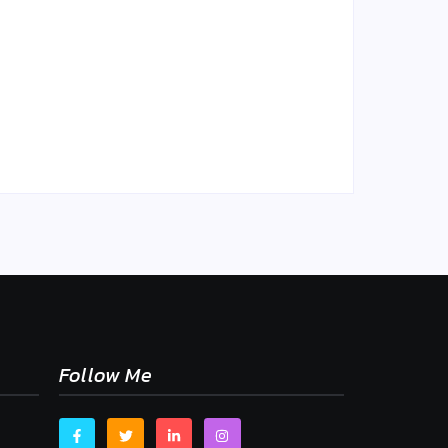
sne
mu,
Chlieb náš každodenný…
By
Admin
-
2. mája 2026
Follow Me