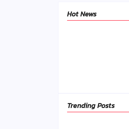
Hot News
Naše tradičné jedlá
netreba rehabilitovať
módou, ale pochopiť ic
pôvodnú logiku
By
Admin
-
2. mája 2026
Trending Posts