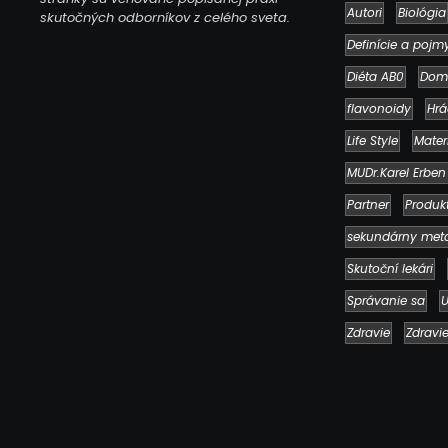
Autori
Biológia
skutočných odborníkov z celého sveta.
Definície a pojm
Diéta AB0
Dom
flavonoidy
Hrá
Life Style
Mater
MUDr.Karel Erben
Partner
Produk
sekundárny met
Skutoční lekári
Správanie sa
U
Zdravie
Zdravi