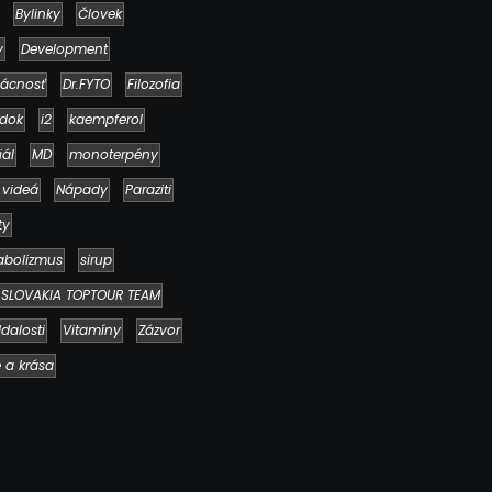
Bylinky
Človek
y
Development
ácnosť
Dr.FYTO
Filozofia
dok
i2
kaempferol
iál
MD
monoterpény
 videá
Nápady
Paraziti
Ako to, že polievka skysne a pokazí sa
napriek tomu, že ju znovu prevarím?
ty
23. júla 2026
abolizmus
sirup
SLOVAKIA TOPTOUR TEAM
dalosti
Vitamíny
Zázvor
e a krása