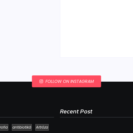
Ako to, že polievka sky
a pokazí sa, napriek to
že ju znovu prevarím?
By
Admin
-
23. júla 2026
FOLLOW ON INSTAGRAM
Recent Post
rofia
antibiotiká
Artróza