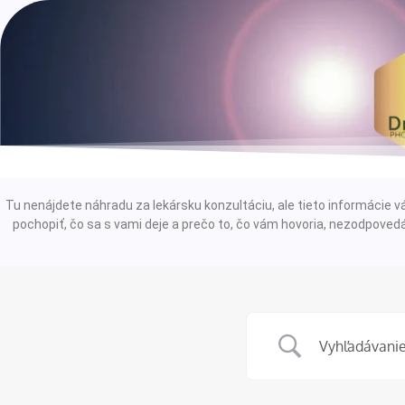
Tu nenájdete náhradu za lekársku konzultáciu, ale tieto informáci
pochopiť, čo sa s vami deje a prečo to, čo vám hovoria, nezodpovedá