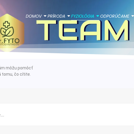
DOMOV
PRÍRODA
FYZIOLÓGIA
ODPORÚČAME
e vám môžu pomôcť
 tomu, čo cítite.