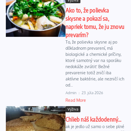
Výživa
Ako to, že polievka
skysne a pokazí sa,
napriek tomu, že ju znovu
prevarím?
To, že polievka skysne aj po
dôkladnom prevarení, má
biologické a chemické príčiny,
ktoré samotný var na sporáku
nedokáže zvrátiť. Bežné
prevarenie totiž zničí iba
aktívne baktérie, ale nezničí ich
od...
Admin
23. júla 2026
Read More
Výživa
Chlieb náš každodenný…
ak je jedlo už samo o sebe plné