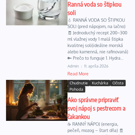
Ranná voda so štipkou
soli
💧 RANNÁ VODA SO ŠTIPKOU
SOLI (pred nápojom, na lačno)
🧾 Jednoduchý recept 200–300
ml vlažnej vody 1 malá štipka
kvalitnej soli(ideálne morská
alebo kamenná, nie rafinovaná)
🔑 Prečo to funguje 1. Hydra...
Admin
11. apríla 2026
Read More
Chudnutie
Kuchárka
Očista
Pohoda
Ako správne pripraviť
svoj nápoj s pestrecom a
čakankou
☕ RANNÝ NÁPOJ (energia,
pečeň, mozog – štart dňa) 🧾