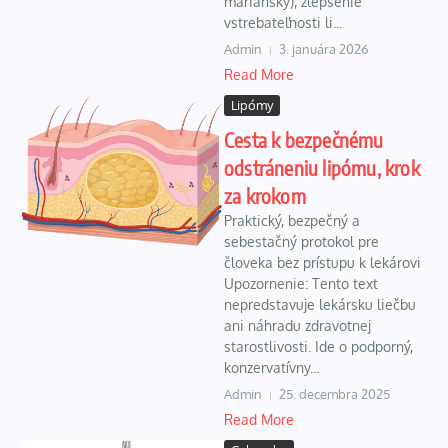
mariánsky), zlepšenie
vstrebateľnosti li...
Admin
3. januára 2026
Read More
Lipómy
Cesta k bezpečnému
odstráneniu lipómu, krok
za krokom
Praktický, bezpečný a
sebestačný protokol pre
človeka bez prístupu k lekárovi
Upozornenie: Tento text
nepredstavuje lekársku liečbu
ani náhradu zdravotnej
starostlivosti. Ide o podporný,
konzervatívny...
Admin
25. decembra 2025
Read More