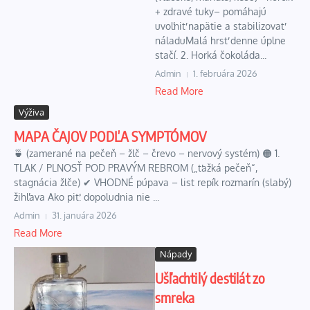
+ zdravé tuky– pomáhajú
uvoľniť napätie a stabilizovať
náladuMalá hrsť denne úplne
stačí. 2. Horká čokoláda...
Admin
1. februára 2026
Read More
Výživa
MAPA ČAJOV PODĽA SYMPTÓMOV
🍵 (zamerané na pečeň – žlč – črevo – nervový systém) 🟠 1.
TLAK / PLNOSŤ POD PRAVÝM REBROM („ťažká pečeň“,
stagnácia žlče) ✔ VHODNÉ púpava – list repík rozmarín (slabý)
žihľava Ako piť: dopoludnia nie ...
Admin
31. januára 2026
Read More
Nápady
Ušľachtilý destilát zo
smreka