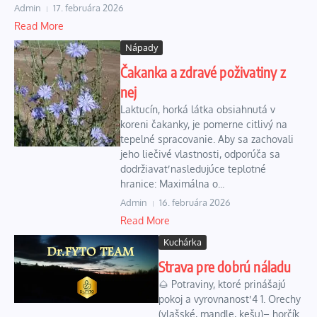
Admin
17. februára 2026
Read More
Nápady
Čakanka a zdravé poživatiny z
nej
Laktucín, horká látka obsiahnutá v
koreni čakanky, je pomerne citlivý na
tepelné spracovanie. Aby sa zachovali
jeho liečivé vlastnosti, odporúča sa
dodržiavať nasledujúce teplotné
hranice: Maximálna o...
Admin
16. februára 2026
Read More
Kuchárka
Strava pre dobrú náladu
🌰 Potraviny, ktoré prinášajú
pokoj a vyrovnanosť 4 1. Orechy
(vlašské, mandle, kešu)– horčík