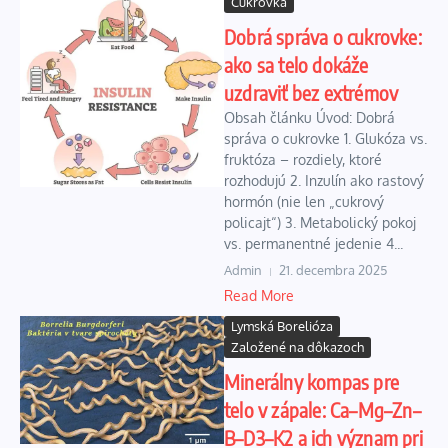
Cukrovka
Dobrá správa o cukrovke:
ako sa telo dokáže
uzdraviť bez extrémov
Obsah článku Úvod: Dobrá
správa o cukrovke 1. Glukóza vs.
fruktóza – rozdiely, ktoré
rozhodujú 2. Inzulín ako rastový
hormón (nie len „cukrový
policajt“) 3. Metabolický pokoj
vs. permanentné jedenie 4...
Admin
21. decembra 2025
Read More
Lymská Borelióza
Založené na dôkazoch
Minerálny kompas pre
telo v zápale: Ca–Mg–Zn–
B–D3–K2 a ich význam pri