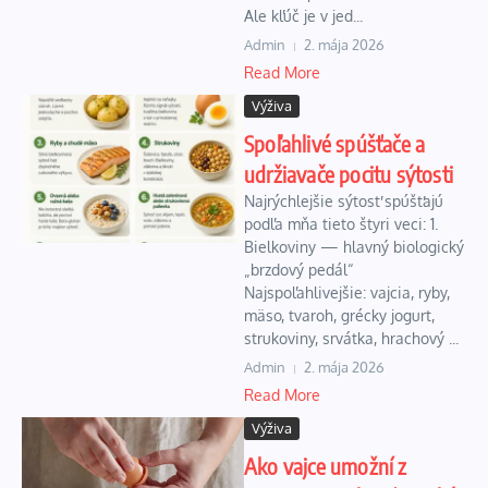
Ale kľúč je v jed...
Admin
2. mája 2026
Read More
Výživa
Spoľahlivé spúšťače a
udržiavače pocitu sýtosti
Najrýchlejšie sýtosť spúšťajú
podľa mňa tieto štyri veci: 1.
Bielkoviny — hlavný biologický
„brzdový pedál“
Najspoľahlivejšie: vajcia, ryby,
mäso, tvaroh, grécky jogurt,
strukoviny, srvátka, hrachový ...
Admin
2. mája 2026
Read More
Výživa
Ako vajce umožní z