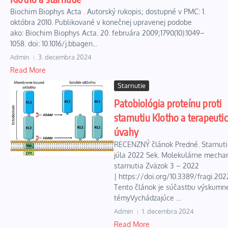
Biochim Biophys Acta . Autorský rukopis; dostupné v PMC: 1.
októbra 2010. Publikované v konečnej upravenej podobe
ako: Biochim Biophys Acta. 20. februára 2009;1790(10):1049–
1058. doi: 10.1016/j.bbagen...
Admin
3. decembra 2024
Read More
Starnutie
Patobiológia proteínu proti
starnutiu Klotho a terapeuti
úvahy
RECENZNÝ článok Predné. Starnutie
júla 2022 Sek. Molekulárne mecha
starnutia Zväzok 3 – 2022
| https://doi.org/10.3389/fragi.202
Tento článok je súčasťou výskumn
témyVychádzajúce ...
Admin
1. decembra 2024
Read More