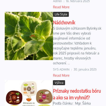
Admin
16. februára 2025
Read More
Life Style
Nádchovník
S láskavým súhlasom Bylinky.sk
sme pre Vás dnes vybrali
zaujímavé informácie od
pestovateľov: Vzhľadom k
nezvyčajne teplému januáru,
rok 2025 pripravil na február a
marec, hrozby vírusových
ochorení. ...
SYS ADMIN
30. januára 2025
Read More
Výživa
Príznaky nedostatku bóru
a ako sa im vyhnúť?
Podľa článku: Mgr. Šárka