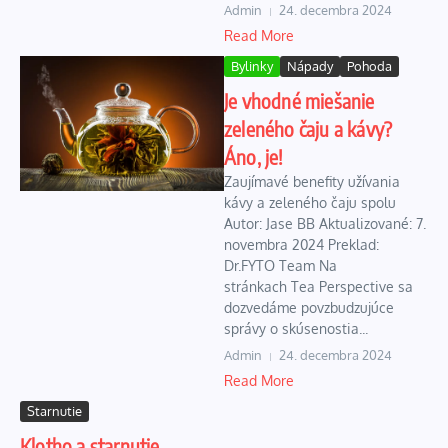
Admin
24. decembra 2024
Read More
Bylinky
Nápady
Pohoda
Je vhodné miešanie
zeleného čaju a kávy?
Áno, je!
Zaujímavé benefity užívania
kávy a zeleného čaju spolu
Autor: Jase BB Aktualizované: 7.
novembra 2024 Preklad:
Dr.FYTO Team Na
stránkach Tea Perspective sa
dozvedáme povzbudzujúce
správy o skúsenostia...
Admin
24. decembra 2024
Read More
Starnutie
Klotho a starnutie