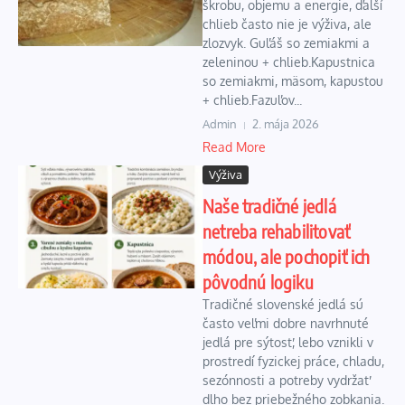
škrobu, objemu a energie, ďalší
chlieb často nie je výživa, ale
zlozvyk. Guľáš so zemiakmi a
zeleninou + chlieb.Kapustnica
so zemiakmi, mäsom, kapustou
+ chlieb.Fazuľov...
Admin
2. mája 2026
Read More
Výživa
Naše tradičné jedlá
netreba rehabilitovať
módou, ale pochopiť ich
pôvodnú logiku
Tradičné slovenské jedlá sú
často veľmi dobre navrhnuté
jedlá pre sýtosť, lebo vznikli v
prostredí fyzickej práce, chladu,
sezónnosti a potreby vydržať
dlho bez priebežného zobkania.