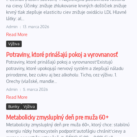
na cievy. Účinky: znižuje zhlukovanie krvných doštičiek znižuje
krvný tlak zlepšuje elasticitu ciev znižuje oxidáciu LDL Hlavné
látky: al...
Admin
13. marca 2026
Read More
Výživa
Potraviny, ktoré prinášajú pokoj a vyrovnanosť
Potraviny, ktoré prinášajú pokoj a vyrovnanosť Existujú
potraviny, ktoré upokojujú nervový systém a zlepšujú náladu
prirodzene, bez cukru aj bez alkoholu. Ticho, cez výživu. 1.
Orechy (vlašské, mandle...
Admin
5. marca 2026
Read More
Bunky
Výživa
Metabolicky zmysluplný deň pre muža 60+
Metabolicky zmysluplný deň pre muža 60+, ktorý chce: stabilnú
energiu nízky homocysteín podporiť autofágiu chrániť cievy a