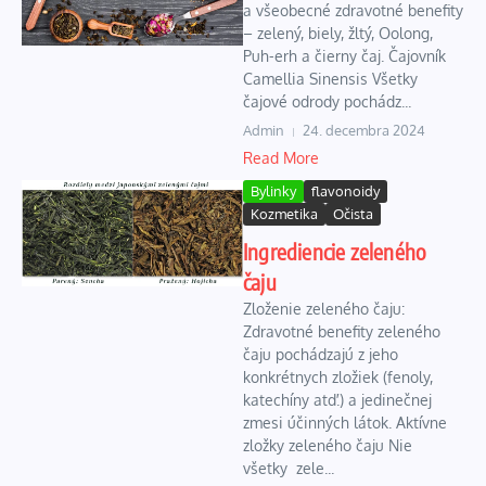
a všeobecné zdravotné benefity
– zelený, biely, žltý, Oolong,
Puh-erh a čierny čaj. Čajovník
Camellia Sinensis Všetky
čajové odrody pochádz...
Admin
24. decembra 2024
Read More
Bylinky
flavonoidy
Kozmetika
Očista
Ingrediencie zeleného
čaju
Zloženie zeleného čaju:
Zdravotné benefity zeleného
čaju pochádzajú z jeho
konkrétnych zložiek (fenoly,
katechíny atď.) a jedinečnej
zmesi účinných látok. Aktívne
zložky zeleného čaju Nie
všetky zele...