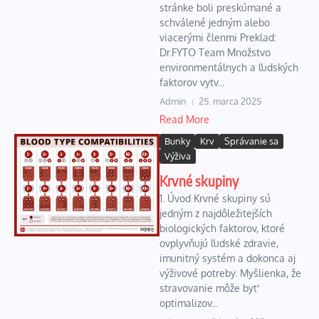
stránke boli preskúmané a
schválené jedným alebo
viacerými členmi Preklad:
Dr.FYTO Team Množstvo
environmentálnych a ľudských
faktorov vytv...
Admin
25. marca 2025
Read More
Bunky
Krv
Správanie sa
Výživa
Krvné skupiny
1. Úvod Krvné skupiny sú
jedným z najdôležitejších
biologických faktorov, ktoré
ovplyvňujú ľudské zdravie,
imunitný systém a dokonca aj
výživové potreby. Myšlienka, že
stravovanie môže byť
optimalizov...