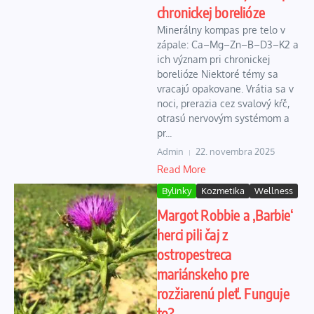
chronickej borelióze
Minerálny kompas pre telo v
zápale: Ca–Mg–Zn–B–D3–K2 a
ich význam pri chronickej
borelióze Niektoré témy sa
vracajú opakovane. Vrátia sa v
noci, prerazia cez svalový kŕč,
otrasú nervovým systémom a
pr...
Admin
22. novembra 2025
Read More
Bylinky
Kozmetika
Wellness
Margot Robbie a ‚Barbie‘
herci pili čaj z
ostropestreca
mariánskeho pre
rozžiarenú pleť. Funguje
to?