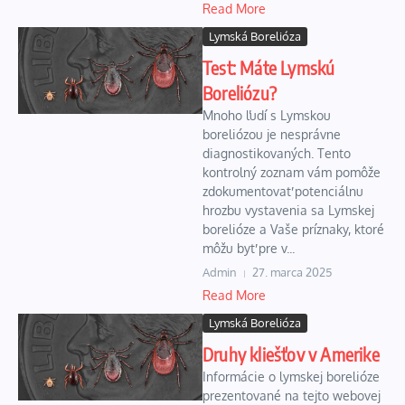
Read More
Lymská Borelióza
Test: Máte Lymskú
Boreliózu?
Mnoho ľudí s Lymskou
boreliózou je nesprávne
diagnostikovaných. Tento
kontrolný zoznam vám pomôže
zdokumentovať potenciálnu
hrozbu vystavenia sa Lymskej
borelióze a Vaše príznaky, ktoré
môžu byť pre v...
Admin
27. marca 2025
Read More
Lymská Borelióza
Druhy kliešťov v Amerike
Informácie o lymskej borelióze
prezentované na tejto webovej