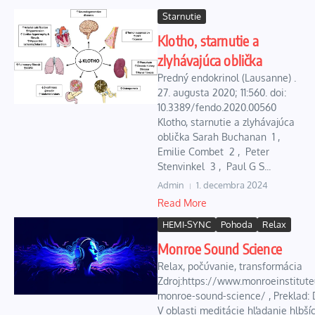
Starnutie
Klotho, starnutie a
zlyhávajúca oblička
Predný endokrinol (Lausanne) .
27. augusta 2020; 11:560. doi:
10.3389/fendo.2020.00560
Klotho, starnutie a zlyhávajúca
oblička Sarah Buchanan 1 ,
Emilie Combet 2 , Peter
Stenvinkel 3 , Paul G S...
Admin
1. decembra 2024
Read More
HEMI-SYNC
Pohoda
Relax
Monroe Sound Science
Relax, počúvanie, transformácia
Zdroj:https://www.monroeinstitute
monroe-sound-science/ , Preklad:
V oblasti meditácie hľadanie hlbší