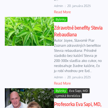
Admin
20. januára 2025
Read More
Bylinky
Zdravotné benefity Stevia
Rebaudiana
Autor: Joyee, Slavomír Piar
Zoznam zdravotných benefitov
Stevia rebaudiana: Prírodné
sladidlo bez kalórií Stevia je
200-300x sladšia ako cukor, no
neobsahuje žiadne kalórie, čo
ju robí vhodnou pre ľud...
Admin
20. januára 2025
Read More
Bylinky
Eva Sapi, MD
Lymská Borelióza
Profesorka Eva Sapi, MD,