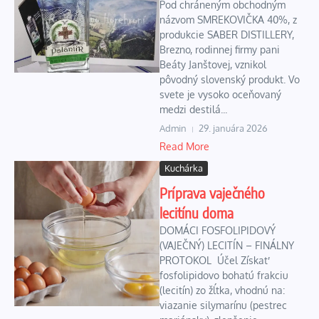
Pod chráneným obchodným
názvom SMREKOVIČKA 40%, z
produkcie SABER DISTILLERY,
Brezno, rodinnej firmy pani
Beáty Janštovej, vznikol
pôvodný slovenský produkt. Vo
svete je vysoko oceňovaný
medzi destilá...
Admin
29. januára 2026
Read More
Kuchárka
Príprava vaječného
lecitínu doma
DOMÁCI FOSFOLIPIDOVÝ
(VAJEČNÝ) LECITÍN – FINÁLNY
PROTOKOL Účel Získať
fosfolipidovo bohatú frakciu
(lecitín) zo žĺtka, vhodnú na:
viazanie silymarínu (pestrec