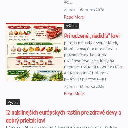
vo ...
Admin
13. marca 2026
Read More
Výživa
Prirodzené „riedidlá“ krvi
príroda má celý arzenál látok,
ktoré zlepšujú tekutosť krvi a
pružnosť ciev. Len treba
rozlišovať dve veci: lieky na
riedenie krvi (antikoagulanciá a
antiagreganciá), ktoré sa
používajú pri vysokom ri...
Admin
13. marca 2026
Read More
Výživa
12 najsilnejších európskych rastlín pre zdravé cievy a
dobrý prietok krvi
1. Cesnak (Allium sativum) 4 Najsilnejšia potravinová rastlina