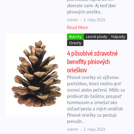
zbierate sami. Aj keď zber
píniových orieško...
Admin
2. mája 2025
Read More
Bylinky
Lesné plody
Nápady
Orechy
4 pôsobivé zdravotné
benefity píniových
orieškov
Píniové oriešky sú výživnou
pochúťkou, ktorú možno jesť
surovú alebo pečenú. Môžu sa
pridávať do šalátov, posypať
hummusom a zmiešať ako
súčasť pesta a iných omáčok.
Píniové oriešky sa pestujú
prevažn...
Admin
2. mája 2025