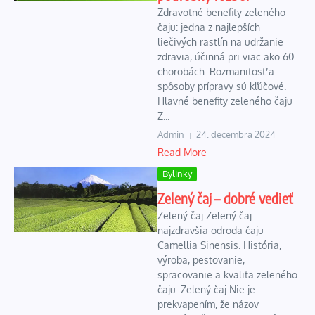
Zdravotné benefity zeleného
čaju: jedna z najlepších
liečivých rastlín na udržanie
zdravia, účinná pri viac ako 60
chorobách. Rozmanitosť a
spôsoby prípravy sú kľúčové.
Hlavné benefity zeleného čaju
Z...
Admin
24. decembra 2024
Read More
Bylinky
Zelený čaj – dobré vedieť
Zelený čaj Zelený čaj:
najzdravšia odroda čaju –
Camellia Sinensis. História,
výroba, pestovanie,
spracovanie a kvalita zeleného
čaju. Zelený čaj Nie je
prekvapením, že názov