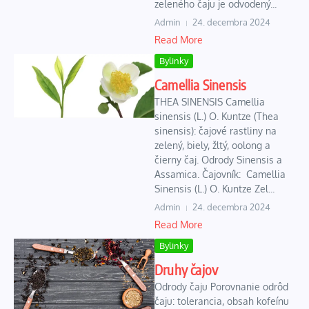
zeleného čaju je odvodený...
Admin
24. decembra 2024
Read More
Bylinky
Camellia Sinensis
THEA SINENSIS Camellia
sinensis (L.) O. Kuntze (Thea
sinensis): čajové rastliny na
zelený, biely, žltý, oolong a
čierny čaj. Odrody Sinensis a
Assamica. Čajovník: Camellia
Sinensis (L.) O. Kuntze Zel...
Admin
24. decembra 2024
Read More
Bylinky
Druhy čajov
Odrody čaju Porovnanie odrôd
čaju: tolerancia, obsah kofeínu