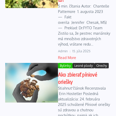
5 min. čítania Autor: Chantelle
Pattemore 1. augusta 2023
— Fakt
overila Jennifer Chesak, MSJ
— Preklad: Dr.FYTO Team
Zistilo sa, že pestrec mariánsky
má množstvo zdravotných
výhod, vrátane redu...
Admin
15. júla 2025
Read More
Bylinky
Lesné plody
Orechy
Ako zbierať píniové
oriešky
Stiahnuť článok Recenzovala
Erin Hostetler Posledná
aktualizácia: 24. februára
2025 schválené Píniové oriešky
sú zdravou a chutnou
pochúťkou, najmä ak ich