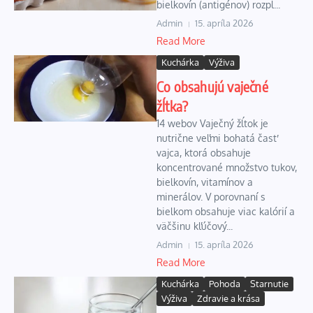
bielkovín (antigénov) rozpl...
Admin
15. apríla 2026
Read More
Kuchárka
Výživa
Co obsahujú vaječné
žĺtka?
14 webov Vaječný žĺtok je
nutrične veľmi bohatá časť
vajca, ktorá obsahuje
koncentrované množstvo tukov,
bielkovín, vitamínov a
minerálov. V porovnaní s
bielkom obsahuje viac kalórií a
väčšinu kľúčový...
Admin
15. apríla 2026
Read More
Kuchárka
Pohoda
Starnutie
Výživa
Zdravie a krása