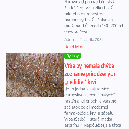
Suroviny (1 porcia) 1 čerstvý
žĺtok 1 čerstvé bielko 1–2 ČL
mletého ostropestrec
mariánsky 1–2 ČL čakanka
(pražená) 1 ČL medu 150–200 ml
vody 🔥 Post...
Admin
11. apríla 2026
Read More
Bylinky
Vŕba by nemala chýba
zozname prirodzených
„riedidiel“ krvi
Je to jedna z najstarších
európskych „medicínskych“
rastlín a jej príbeh je vlastne
začiatok celej modernej
farmakológie krvi a zápalu.
Vŕba (Salix) – stará matka
aspirínu 4 Najdôležitejšia látka