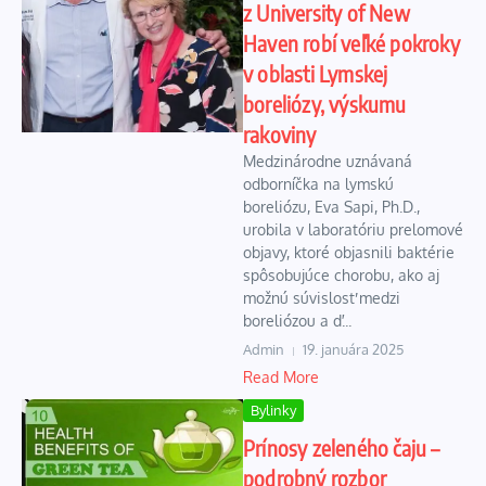
z University of New
Haven robí veľké pokroky
v oblasti Lymskej
boreliózy, výskumu
rakoviny
Medzinárodne uznávaná
odborníčka na lymskú
boreliózu, Eva Sapi, Ph.D.,
urobila v laboratóriu prelomové
objavy, ktoré objasnili baktérie
spôsobujúce chorobu, ako aj
možnú súvislosť medzi
boreliózou a ď...
Admin
19. januára 2025
Read More
Bylinky
Prínosy zeleného čaju –
podrobný rozbor