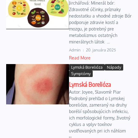
Jirchářová: Minerál bór:
Zdravotné účinky, príznaky
nedostatku a vhodné zdroje Bór
podporuje zdravie kostí a
mozgu, je potrebný pre
metabolizmus ostatných
minerálnych látok ...
Admin
20. januára 2025
Read More
Lymská Borelióza
Nápady
Symptómy
Lymská Borelióza
Autor: Joyee, Slavomír Piar
Podrobný prehľad o Lymskej
borelióze, zameraný na druhy
borélií spôsobujúcich infekciu,
ich morfologické formy, životný
cyklus a vplyv toxínov
uvoľňovaných pri ich náhlom
u...