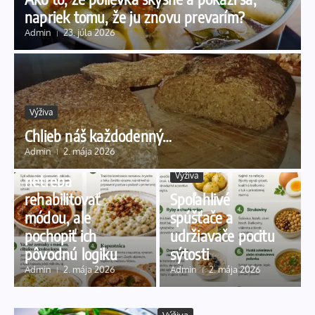
napriek tomu, že ju znovu prevarím?
Admin
23. júla 2026
Výživa
Chlieb náš každodenný…
Výživa
Admin
2. mája 2026
Naše tradičné jedlá
Výživa
netreba
rehabilitovať
Spoľahlivé
módou, ale
spúšťače a
pochopiť ich
udržiavače pocitu
pôvodnú logiku
sýtosti
Admin
2. mája 2026
Admin
2. mája 2026