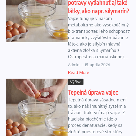
potravy vytiahnuť aj také
látky, ako napr. silymarín?
Vajce funguje v našom
metabolizme ako vysokoúčinný
bio-transportér. Jeho schopnosť
dramaticky zvýšiť vstrebávanie
látok, ako je silybín (hlavná
aktívna zložka silymarínu z
Ostropestreca mariánskeho), ...
Admin
15. apríla 2026
Read More
Výživa
Tepelná úprava vajec
Tepelná úprava zásadne mení
to, ako náš imunitný systém a
tráviaci trakt vnímajú vajce. Z
hľadiska biochémie ide o
proces denaturácie, kedy sa
zložité priestorové štruktúry