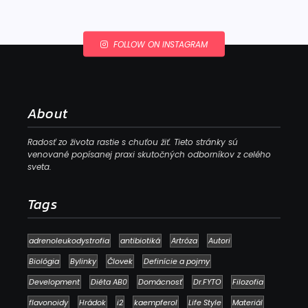
FOLLOW ON INSTAGRAM
About
Radosť zo života rastie s chuťou žiť. Tieto stránky sú
venované popísanej praxi skutočných odborníkov z celého
sveta.
Tags
adrenoleukodystrofia
antibiotiká
Artróza
Autori
Biológia
Bylinky
Človek
Definície a pojmy
Development
Diéta AB0
Domácnosť
Dr.FYTO
Filozofia
flavonoidy
Hrádok
i2
kaempferol
Life Style
Materiál