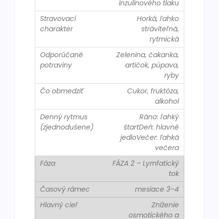
inzulínového tlaku
Horká, ľahko
stráviteľná,
rytmická
Zelenina, čakanka,
artičok, púpava,
ryby
Cukor, fruktóza,
alkohol
Ráno: ľahký
štartDeň: hlavné
jedloVečer: ľahká
večera
FÁZA 2 – Lymfatický
tok
mesiace 3–4
Zníženie
osmotického a