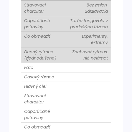
Bez zmien,
udržiavacia
To, čo fungovalo v
predošlých fázach
Experimenty,
extrémy
Zachovať rytmus,
nič nelámať