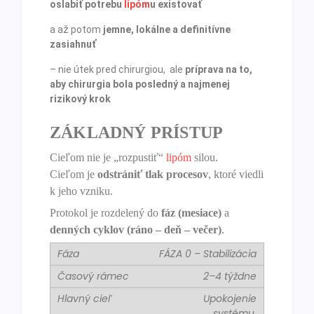
oslabiť potrebu
lipóm
u existovať
a až potom
jemne, lokálne a definitívne
zasiahnuť
– nie útek pred chirurgiou, ale
príprava na to,
aby chirurgia bola posledný a najmenej
rizikový krok
ZÁKLADNÝ PRÍSTUP
Cieľom nie je „rozpustiť“
lipóm
silou.
Cieľom je
odstrániť tlak procesov
, ktoré viedli
k jeho vzniku.
Protokol je rozdelený do
fáz (mesiace)
a
denných cyklov (ráno – deň – večer)
.
FÁZA 0 – Stabilizácia
2–4 týždne
Upokojenie
systému,