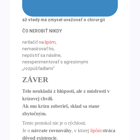
až vtedy má zmysel uvažovať o chirurgii
ČO NEROBIŤ NIKDY
netlačiť na
lipóm
,
nemasírovať ho,
nepôstiť sa násilne,
neexperimentovať s agresívnymi
„rozpúšťadlami“
ZÁVER
Telo neukladá z hlúposti, ale z múdrosti v
krízovej chvíli.
Ak mu krízu zoberieš, sklad sa stane
zbytočným.
Tento protokol nie je o rýchlosti.
Je o
návrate rovnováhy
, v ktorej
lipóm
stráca
dôvod existencie
.