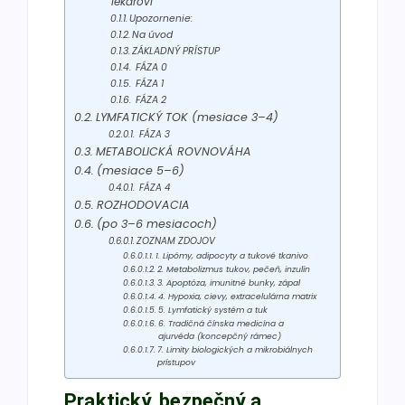
lekárovi
Upozornenie:
Na úvod
ZÁKLADNÝ PRÍSTUP
FÁZA 0
FÁZA 1
FÁZA 2
LYMFATICKÝ TOK (mesiace 3–4)
FÁZA 3
METABOLICKÁ ROVNOVÁHA
(mesiace 5–6)
FÁZA 4
ROZHODOVACIA
(po 3–6 mesiacoch)
ZOZNAM ZDOJOV
1. Lipómy, adipocyty a tukové tkanivo
2. Metabolizmus tukov, pečeň, inzulín
3. Apoptóza, imunitné bunky, zápal
4. Hypoxia, cievy, extracelulárna matrix
5. Lymfatický systém a tuk
6. Tradičná čínska medicína a
ajurvéda (koncepčný rámec)
7. Limity biologických a mikrobiálnych
prístupov
Praktický, bezpečný a