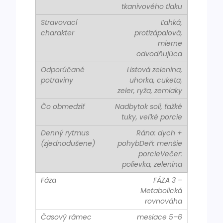
tkanivového tlaku
Ľahká,
protizápalová,
mierne
odvodňujúca
Listová zelenina,
uhorka, cuketa,
zeler, ryža, zemiaky
Nadbytok soli, ťažké
tuky, veľké porcie
Ráno: dych +
pohybDeň: menšie
porcieVečer:
polievka, zelenina
FÁZA 3 –
Metabolická
rovnováha
mesiace 5–6