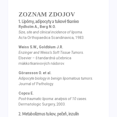
ZOZNAM ZDOJOV
1. Lipómy, adipocyty a tukové tkanivo
Rydholm A., Berg N.O.
Size, site and clinical incidence of lipoma.
Acta Orthopaedica Scandinavica, 1983.
Weiss S.W., Goldblum J.R.
Enzinger and Weiss’s Soft Tissue Tumors.
Elsevier – štandardná učebnica
mäkkotkanivových nádorov.
Göransson O. et al.
Adipocyte biology in benign lipomatous tumors.
Journal of Pathology.
Copcu E.
Post-traumatic lipoma: analysis of 10 cases.
Dermatologic Surgery, 2003.
2. Metabolizmus tukov, pečeň, inzulín