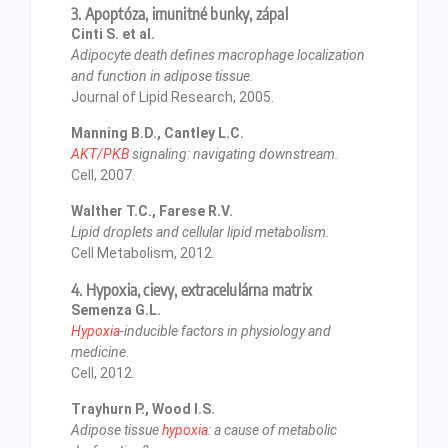
3. Apoptóza, imunitné bunky, zápal
Cinti S. et al.
Adipocyte death defines macrophage localization
and function in adipose tissue.
Journal of Lipid Research, 2005.
Manning B.D., Cantley L.C.
AKT/PKB
signaling: navigating downstream.
Cell, 2007.
Walther T.C., Farese R.V.
Lipid droplets and cellular lipid metabolism.
Cell Metabolism, 2012.
4. Hypoxia, cievy, extracelulárna matrix
Semenza G.L.
Hypoxia
-inducible factors in physiology and
medicine.
Cell, 2012.
Trayhurn P., Wood I.S.
Adipose tissue
hypoxia
: a cause of metabolic