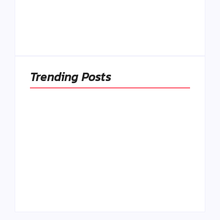
módou, ale
Spoľahlivé spúšťače
pochopiť ich
a udržiavače pocitu
pôvodnú logiku
sýtosti
By
Admin
By
Admin
Trending Posts
Ako to, že polievka
skysne a pokazí sa,
napriek tomu, že ju
Chlieb náš
znovu prevarím?
každodenný…
By
Admin
By
Admin