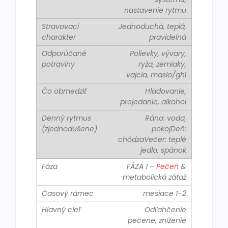
nastavenie rytmu
Jednoduchá, teplá,
pravidelná
Polievky, vývary,
ryža, zemiaky,
vajcia, maslo/ghí
Hladovanie,
prejedanie, alkohol
Ráno: voda,
pokojDeň:
chôdzaVečer: teplé
jedlo, spánok
FÁZA 1 –
Pečeň
&
metabolická záťaž
mesiace 1–2
Odľahčenie
pečene, zníženie