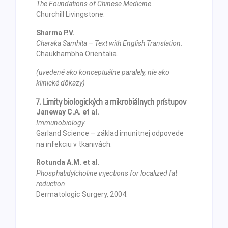
The Foundations of Chinese Medicine.
Churchill Livingstone.
Sharma P.V.
Charaka Samhita – Text with English Translation.
Chaukhambha Orientalia.
(uvedené ako konceptuálne paralely, nie ako
klinické dôkazy)
7. Limity biologických a mikrobiálnych prístupov
Janeway C.A. et al.
Immunobiology.
Garland Science – základ imunitnej odpovede
na infekciu v tkanivách.
Rotunda A.M. et al.
Phosphatidylcholine injections for localized fat
reduction.
Dermatologic Surgery, 2004.