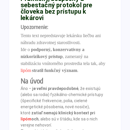
sebestačný protokol pre
človeka bez prístupu k
lekárovi
Upozornenie:
Tento text nepredstavuje lekársku liečbu ani
náhradu zdravotnej starostlivosti.
Ide o
podporný, konzervatívny a
nízkorizikový prístup
, zameraný na
stabilizáciu vnútorného prostredia tela tak, aby
lipóm
stratil funkčný význam
.
Na úvod
Áno –
je veľmi pravdepodobné
, že existujú
(alebo sa rodia) fyzikálno-chemické prístupy
(špecifické frekvencie, polia, cielené
energetické pôsobenia, nové nosiče),
ktoré
zatiaľ nemajú klinický kontext pri
lipóm
och
, alebo sú v štádiu, kde sa o nich
verejne nehovorí.