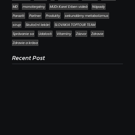
MD
monoterpény
MUDr.Karel Erben videá
Nápady
Paraziti
Partner
Produkty
sekundárny metabolizmus
sirup
Skutoční lekári
SLOVAKIA TOPTOUR TEAM
Správanie sa
Udalosti
Vitamíny
Zázvor
Zdravie
Zdravie a krása
Recent Post