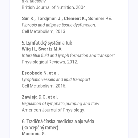
dysfunction?
British Journal of Nutrition, 2004.
Sun K., Tordjman J., Clément K., Scherer P.E.
Fibrosis and adipose tissue dysfunction.
Cell Metabolism, 2013.
5. Lymfatický systém a tuk
Wiig H., Swartz M.A.
Interstitial fluid and lymph formation and transport.
Physiological Reviews, 2012.
Escobedo N. et al.
Lymphatic vessels and lipid transport.
Cell Metabolism, 2016.
Zawieja D.C. et al.
Regulation of lymphatic pumping and flow.
American Journal of Physiology.
6. Tradičná čínska medicína a ajurvéda
(koncepčný rámec)
Maciocia G.