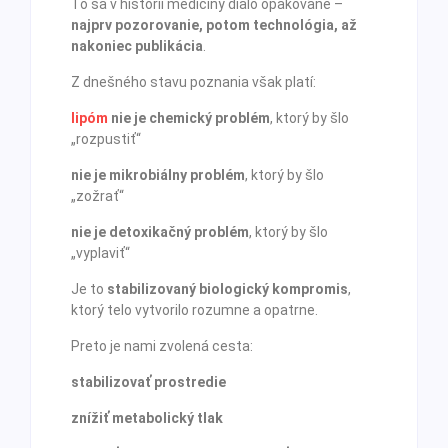
To sa v histórii medicíny dialo opakovane –
najprv pozorovanie, potom technológia, až
nakoniec publikácia
.
Z dnešného stavu poznania však platí:
lipóm
nie je chemický problém
, ktorý by šlo
„rozpustiť“
nie je mikrobiálny problém
, ktorý by šlo
„zožrať“
nie je detoxikačný problém
, ktorý by šlo
„vyplaviť“
Je to
stabilizovaný biologický kompromis
,
ktorý telo vytvorilo rozumne a opatrne.
Preto je nami zvolená cesta:
stabilizovať prostredie
znížiť metabolický tlak