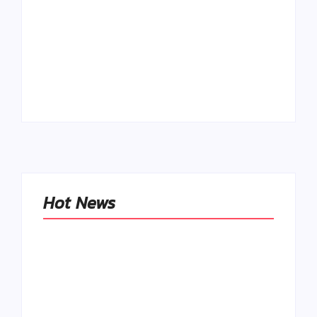
Ako to, že polievka
skysne a pokazí sa,
napriek tomu, že ju
Chlieb náš
znovu prevarím?
každodenný…
By
Admin
By
Admin
Hot News
Naše tradičné jedlá
netreba
rehabilitovať