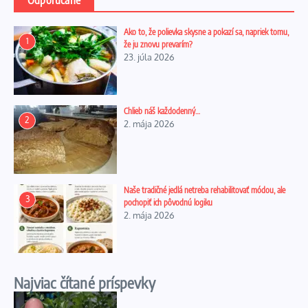
Odporúčané
Ako to, že polievka skysne a pokazí sa, napriek tomu,
1
že ju znovu prevarím?
23. júla 2026
Chlieb náš každodenný…
2
2. mája 2026
Naše tradičné jedlá netreba rehabilitovať módou, ale
3
pochopiť ich pôvodnú logiku
2. mája 2026
Najviac čítané príspevky