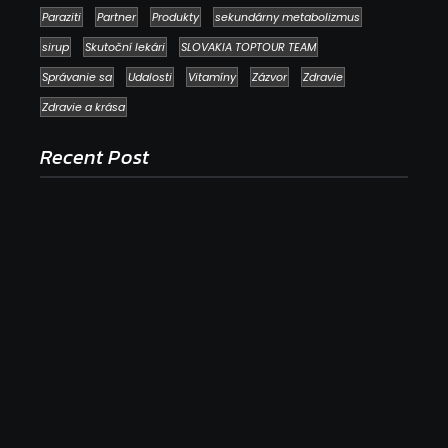
Paraziti
Partner
Produkty
sekundárny metabolizmus
sirup
Skutoční lekári
SLOVAKIA TOPTOUR TEAM
Správanie sa
Udalosti
Vitamíny
Zázvor
Zdravie
Zdravie a krása
Recent Post