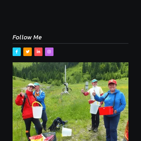
Naše tradičné jedlá netreba rehabilitovať módou,
ale pochopiť ich pôvodnú logiku
2. mája 2026
Follow Me