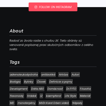
FOLLOW ON INSTAGRAM
About
Radosť zo života rastie s chuťou žiť. Tieto stránky sú
venované popísanej praxi skutočných odborníkov z celého
sveta.
Tags
adrenoleukodystrofia
antibiotiká
Artróza
Autori
Biológia
Bylinky
Človek
Definície a pojmy
Development
Diéta AB0
Domácnosť
Dr.FYTO
Filozofia
flavonoidy
Hrádok
i2
kaempferol
Life Style
Materiál
MD
monoterpény
MUDr.Karel Erben videá
Nápady