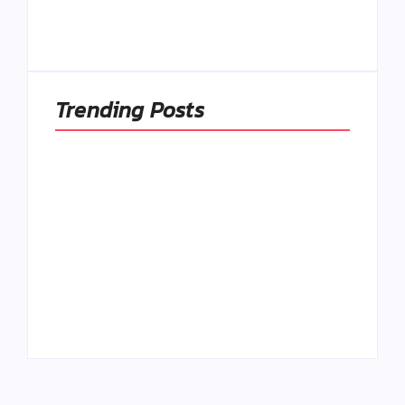
pôvodnú logiku
sýtosti
By
Admin
By
Admin
Trending Posts
Ako to, že polievka
skysne a pokazí sa,
napriek tomu, že ju
Chlieb náš
znovu prevarím?
každodenný…
By
Admin
By
Admin