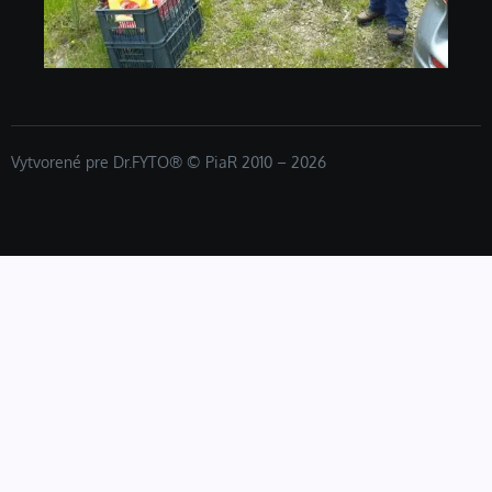
Vytvorené pre Dr.FYTO® © PiaR 2010 – 2026