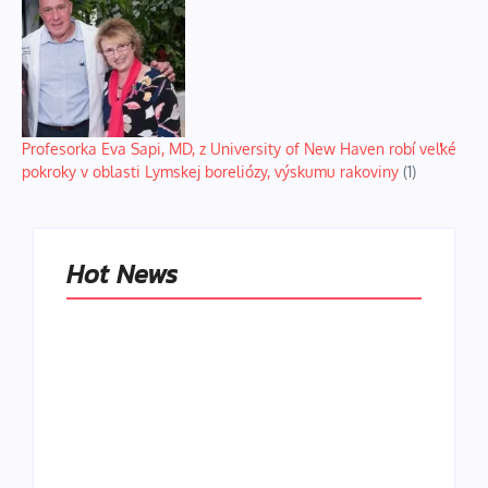
Profesorka Eva Sapi, MD, z University of New Haven robí veľké
pokroky v oblasti Lymskej boreliózy, výskumu rakoviny
(1)
Hot News
Naše tradičné jedlá
netreba
rehabilitovať
módou, ale
Spoľahlivé spúšťače
pochopiť ich
a udržiavače pocitu