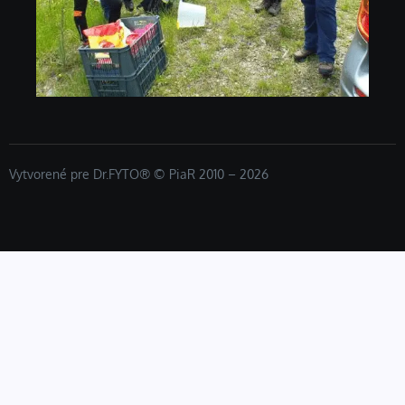
Vytvorené pre Dr.FYTO® © PiaR 2010 – 2026