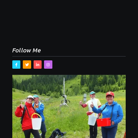
Naše tradičné jedlá netreba rehabilitovať módou,
ale pochopiť ich pôvodnú logiku
2. mája 2026
Follow Me