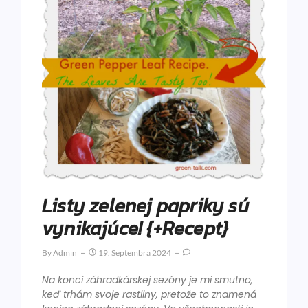
Listy zelenej papriky sú
vynikajúce! {+Recept}
By
Admin
19. Septembra 2024
Na konci záhradkárskej sezóny je mi smutno,
keď trhám svoje rastliny, pretože to znamená