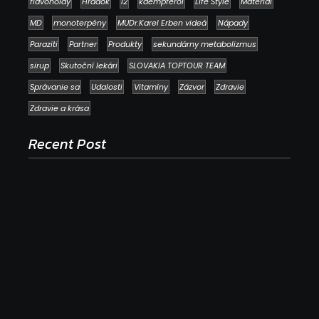
flavonoidy
Hrádok
i2
kaempferol
Life Style
Materiál
MD
monoterpény
MUDr.Karel Erben videá
Nápady
Paraziti
Partner
Produkty
sekundárny metabolizmus
sirup
Skutoční lekári
SLOVAKIA TOPTOUR TEAM
Správanie sa
Udalosti
Vitamíny
Zázvor
Zdravie
Zdravie a krása
Recent Post