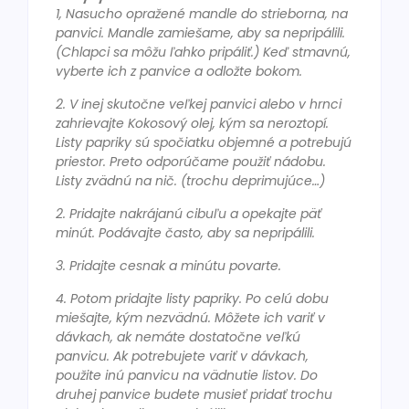
1, Nasucho opražené mandle do strieborna, na
panvici. Mandle zamiešame, aby sa nepripálili.
(Chlapci sa môžu ľahko pripáliť.) Keď stmavnú,
vyberte ich z panvice a odložte bokom.
2. V inej skutočne veľkej panvici alebo v hrnci
zahrievajte Kokosový olej, kým sa neroztopí.
Listy papriky sú spočiatku objemné a potrebujú
priestor. Preto odporúčame použiť nádobu.
Listy zvädnú na nič. (trochu deprimujúce…)
2. Pridajte nakrájanú cibuľu a opekajte päť
minút. Podávajte často, aby sa nepripálili.
3. Pridajte cesnak a minútu povarte.
4. Potom pridajte listy papriky. Po celú dobu
miešajte, kým nezvädnú. Môžete ich variť v
dávkach, ak nemáte dostatočne veľkú
panvicu. Ak potrebujete variť v dávkach,
použite inú panvicu na vädnutie listov. Do
druhej panvice budete musieť pridať trochu