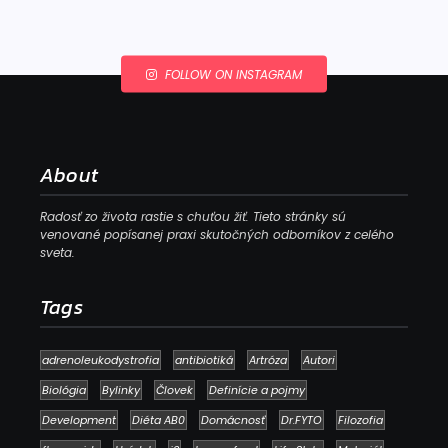
FOLLOW ON INSTAGRAM
About
Radosť zo života rastie s chuťou žiť. Tieto stránky sú
venované popísanej praxi skutočných odborníkov z celého
sveta.
Tags
adrenoleukodystrofia
antibiotiká
Artróza
Autori
Biológia
Bylinky
Človek
Definície a pojmy
Development
Diéta AB0
Domácnosť
Dr.FYTO
Filozofia