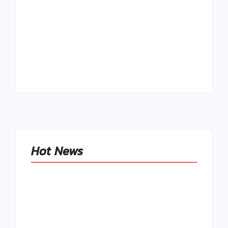
Ako to, že polievka
skysne a pokazí sa,
napriek tomu, že ju
Chlieb náš
znovu prevarím?
každodenný…
By
Admin
By
Admin
Hot News
Naše tradičné jedlá
netreba