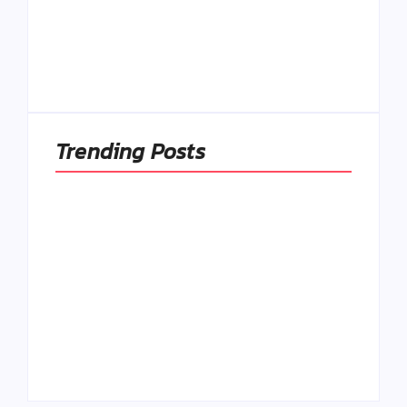
rehabilitovať
módou, ale
Spoľahlivé spúšťače
pochopiť ich
a udržiavače pocitu
pôvodnú logiku
sýtosti
By
Admin
By
Admin
Trending Posts
Ako to, že polievka
skysne a pokazí sa,
napriek tomu, že ju
Chlieb náš
znovu prevarím?
každodenný…
By
Admin
By
Admin