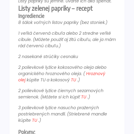
Listy papriky sú jemné. Uvarte ich ako špenát.
Listy zelenej papriky – recept
Ingrediencie
8 šálok voľných listov papriky (bez stoniek.)
1 veľká červená cibuľa alebo 2 stredne veľké
cibule. (Môžete použiť aj žltú cibuľu, ale ja mám
rád červenú cibuľu.)
2 nasekané strúčiky cesnaku
2 polievkové lyžice kokosového oleja alebo
organického hroznového oleja. (
Hroznový
olej
kúpite TU a kokosový
TU
.)
2 polievkové lyžice čiernych sezamových
semienok. (Môžete si ich kúpiť
TU
.)
3 polievkové lyžice nasucho pražených
postriebrených mandlí. (Striebrené mandle
kúpite
TU
.)
Pokyny: