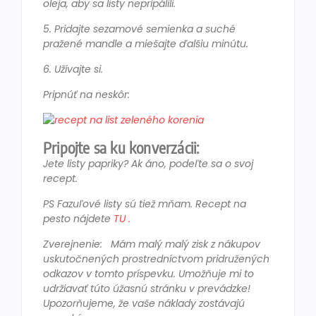
oleja, aby sa listy nepripálili.
5. Pridajte sezamové semienka a suché
pražené mandle a miešajte ďalšiu minútu.
6. Užívajte si.
Pripnúť na neskôr:
Pripojte sa ku konverzácii:
Jete listy papriky? Ak áno, podeľte sa o svoj
recept.
PS Fazuľové listy sú tiež mňam. Recept na
pesto nájdete
TU .
Zverejnenie:
Mám malý malý zisk z nákupov
uskutočnených prostredníctvom pridružených
odkazov v tomto príspevku. Umožňuje mi to
udržiavať túto úžasnú stránku v prevádzke!
Upozorňujeme, že vaše náklady zostávajú