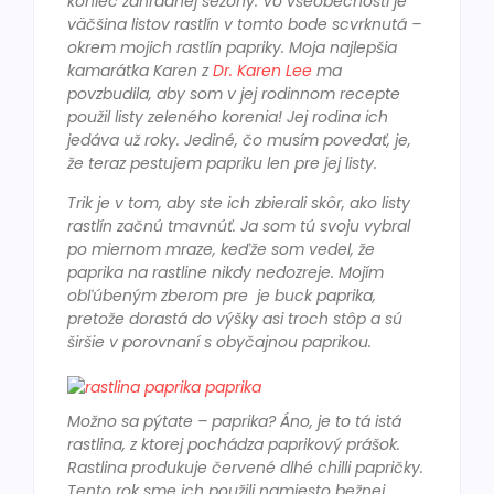
koniec záhradnej sezóny. Vo všeobecnosti je
väčšina listov rastlín v tomto bode scvrknutá –
okrem mojich rastlín papriky. Moja najlepšia
kamarátka Karen z
Dr. Karen Lee
ma
povzbudila, aby som v jej rodinnom recepte
použil listy zeleného korenia! Jej rodina ich
jedáva už roky. Jediné, čo musím povedať, je,
že teraz pestujem papriku len pre jej listy.
Trik je v tom, aby ste ich zbierali skôr, ako listy
rastlín začnú tmavnúť. Ja som tú svoju vybral
po miernom mraze, keďže som vedel, že
paprika na rastline nikdy nedozreje. Mojím
obľúbeným zberom pre je buck paprika,
pretože dorastá do výšky asi troch stôp a sú
širšie v porovnaní s obyčajnou paprikou.
Možno sa pýtate – paprika? Áno, je to tá istá
rastlina, z ktorej pochádza paprikový prášok.
Rastlina produkuje červené dlhé chilli papričky.
Tento rok sme ich použili namiesto bežnej