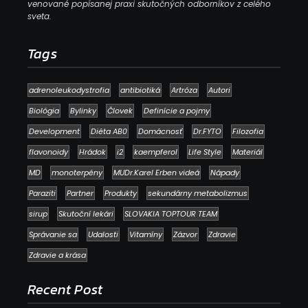
venované popísanej praxi skutočných odborníkov z celého
sveta.
Tags
adrenoleukodystrofia
antibiotiká
Artróza
Autori
Biológia
Bylinky
Človek
Definície a pojmy
Development
Diéta AB0
Domácnosť
Dr.FYTO
Filozofia
flavonoidy
Hrádok
i2
kaempferol
Life Style
Materiál
MD
monoterpény
MUDr.Karel Erben videá
Nápady
Paraziti
Partner
Produkty
sekundárny metabolizmus
sirup
Skutoční lekári
SLOVAKIA TOPTOUR TEAM
Správanie sa
Udalosti
Vitamíny
Zázvor
Zdravie
Zdravie a krása
Recent Post