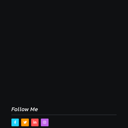
Naše tradičné jedlá netreba rehabilitovať módou,
ale pochopiť ich pôvodnú logiku
2. mája 2026
Follow Me