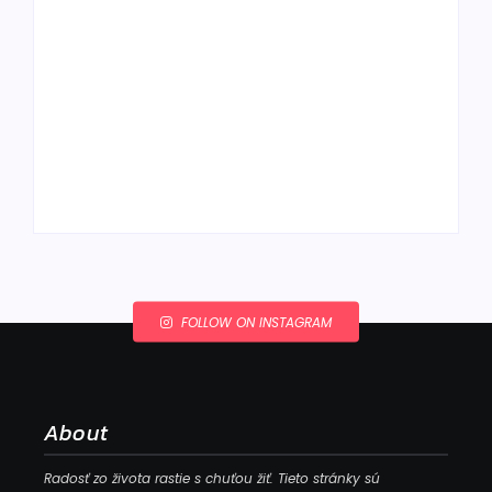
Ako to, že polievka
skysne a pokazí sa,
napriek tomu, že ju
Chlieb náš
znovu prevarím?
každodenný…
By
Admin
By
Admin
FOLLOW ON INSTAGRAM
About
Radosť zo života rastie s chuťou žiť. Tieto stránky sú