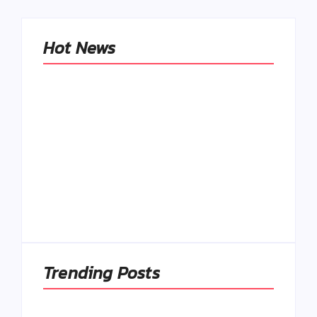
Hot News
Naše tradičné jedlá
netreba
rehabilitovať
módou, ale
Spoľahlivé spúšťače
pochopiť ich
a udržiavače pocitu
pôvodnú logiku
sýtosti
By
Admin
By
Admin
Trending Posts