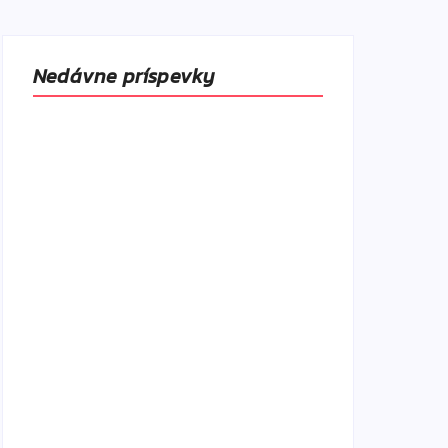
Nedávne príspevky
Ako to, že polievka skysne a pokazí sa,
napriek tomu, že ju znovu prevarím?