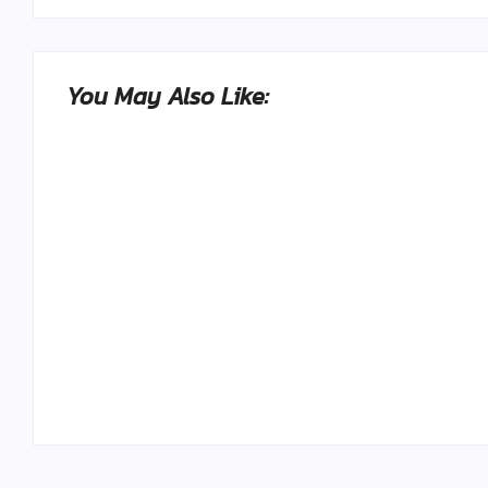
You May Also Like:
Ako to, že polievka skysne a pokazí sa,
napriek tomu, že ju znovu prevarím?
By
Admin
-
23. júla 2026