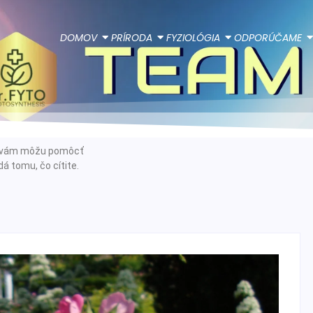
DOMOV
PRÍRODA
FYZIOLÓGIA
ODPORÚČAME
ie vám môžu pomôcť
á tomu, čo cítite.