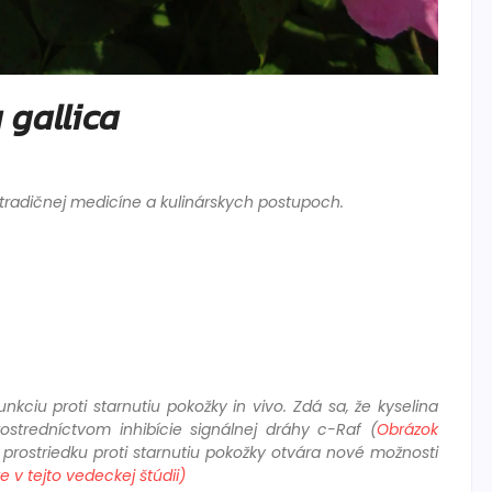
 gallica
v tradičnej medicíne a kulinárskych postupoch.
ciu proti starnutiu pokožky in vivo. Zdá sa, že kyselina
ostredníctvom inhibície signálnej dráhy c-Raf (
Obrázok
rostriedku proti starnutiu pokožky otvára nové možnosti
 v tejto vedeckej štúdii)