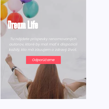
Dream Life
Tu nájdete príspevky renomovaných
autorov, ktoré by mal mať k dispozícii
každý, kto má záuujem o zdravý život.
Odporúčame