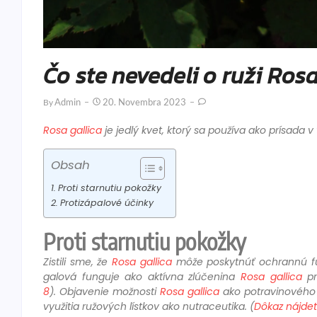
Čo ste nevedeli o ruži Rosa
Admin
20. Novembra 2023
By
Rosa gallica
je jedlý kvet, ktorý sa používa ako prísada 
Obsah
Proti starnutiu pokožky
Protizápalové účinky
Proti starnutiu pokožky
Zistili sme, že
Rosa gallica
môže poskytnúť ochrannú funk
galová funguje ako aktívna zlúčenina
Rosa gallica
pr
8
). Objavenie možnosti
Rosa gallica
ako potravinového p
využitia ružových lístkov ako nutraceutika. (
Dôkaz nájdete