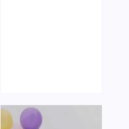
Naše tradičné jedlá netreba rehabilitovať
módou, ale pochopiť ich pôvodnú logiku
2. mája 2026