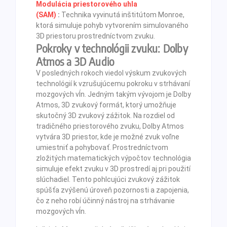
Modulácia priestorového uhla
(SAM)
:
Technika vyvinutá inštitútom Monroe,
ktorá simuluje pohyb vytvorením simulovaného
3D priestoru prostredníctvom zvuku.
Pokroky v technológii zvuku: Dolby
Atmos a 3D Audio
V posledných rokoch viedol výskum zvukových
technológií k vzrušujúcemu pokroku v strhávaní
mozgových vĺn. Jedným takým vývojom je Dolby
Atmos, 3D zvukový formát, ktorý umožňuje
skutočný 3D zvukový zážitok. Na rozdiel od
tradičného priestorového zvuku, Dolby Atmos
vytvára 3D priestor, kde je možné zvuk voľne
umiestniť a pohybovať. Prostredníctvom
zložitých matematických výpočtov technológia
simuluje efekt zvuku v 3D prostredí aj pri použití
slúchadiel. Tento pohlcujúci zvukový zážitok
spúšťa zvýšenú úroveň pozornosti a zapojenia,
čo z neho robí účinný nástroj na strhávanie
mozgových vĺn.