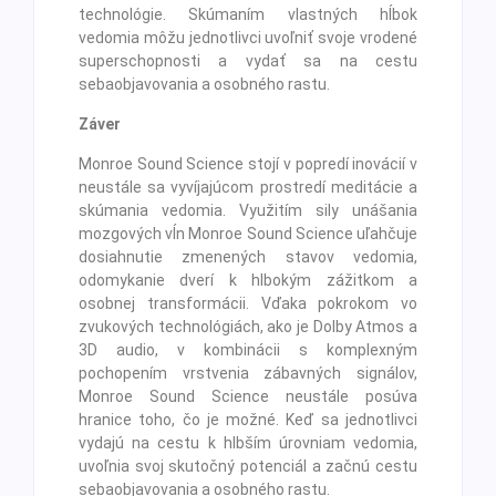
technológie. Skúmaním vlastných hĺbok
vedomia môžu jednotlivci uvoľniť svoje vrodené
superschopnosti a vydať sa na cestu
sebaobjavovania a osobného rastu.
Záver
Monroe Sound Science stojí v popredí inovácií v
neustále sa vyvíjajúcom prostredí meditácie a
skúmania vedomia. Využitím sily unášania
mozgových vĺn Monroe Sound Science uľahčuje
dosiahnutie zmenených stavov vedomia,
odomykanie dverí k hlbokým zážitkom a
osobnej transformácii. Vďaka pokrokom vo
zvukových technológiách, ako je Dolby Atmos a
3D audio, v kombinácii s komplexným
pochopením vrstvenia zábavných signálov,
Monroe Sound Science neustále posúva
hranice toho, čo je možné. Keď sa jednotlivci
vydajú na cestu k hlbším úrovniam vedomia,
uvoľnia svoj skutočný potenciál a začnú cestu
sebaobjavovania a osobného rastu.