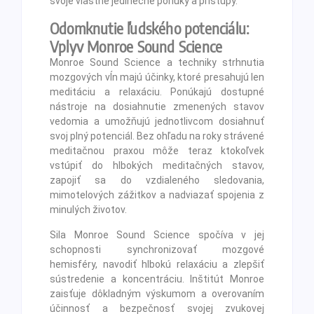
svoje vlastné jedinečné ponuky a prístupy.
Odomknutie ľudského potenciálu:
Vplyv Monroe Sound Science
Monroe Sound Science a techniky strhnutia
mozgových vĺn majú účinky, ktoré presahujú len
meditáciu a relaxáciu. Ponúkajú dostupné
nástroje na dosiahnutie zmenených stavov
vedomia a umožňujú jednotlivcom dosiahnuť
svoj plný potenciál. Bez ohľadu na roky strávené
meditačnou praxou môže teraz ktokoľvek
vstúpiť do hlbokých meditačných stavov,
zapojiť sa do vzdialeného sledovania,
mimotelových zážitkov a nadviazať spojenia z
minulých životov.
Sila Monroe Sound Science spočíva v jej
schopnosti synchronizovať mozgové
hemisféry, navodiť hlbokú relaxáciu a zlepšiť
sústredenie a koncentráciu. Inštitút Monroe
zaisťuje dôkladným výskumom a overovaním
účinnosť a bezpečnosť svojej zvukovej