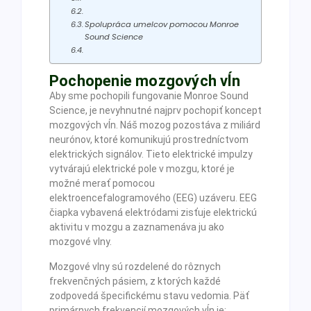
Spolupráca umelcov pomocou Monroe
Sound Science
Pochopenie mozgových vĺn
Aby sme pochopili fungovanie Monroe Sound
Science, je nevyhnutné najprv pochopiť koncept
mozgových vĺn. Náš mozog pozostáva z miliárd
neurónov, ktoré komunikujú prostredníctvom
elektrických signálov. Tieto elektrické impulzy
vytvárajú elektrické pole v mozgu, ktoré je
možné merať pomocou
elektroencefalogramového (EEG) uzáveru. EEG
čiapka vybavená elektródami zisťuje elektrickú
aktivitu v mozgu a zaznamenáva ju ako
mozgové vlny.
Mozgové vlny sú rozdelené do rôznych
frekvenčných pásiem, z ktorých každé
zodpovedá špecifickému stavu vedomia. Päť
primárnych frekvencií mozgových vĺn je: