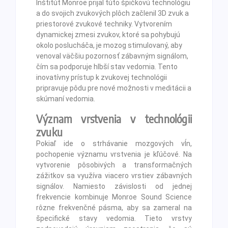
Inštitút Monroe prijal túto špičkovú technológiu
a do svojich zvukových plôch začlenil 3D zvuk a
priestorové zvukové techniky. Vytvorením
dynamickej zmesi zvukov, ktoré sa pohybujú
okolo poslucháča, je mozog stimulovaný, aby
venoval väčšiu pozornosť zábavným signálom,
čím sa podporuje hlbší stav vedomia. Tento
inovatívny prístup k zvukovej technológii
pripravuje pôdu pre nové možnosti v meditácii a
skúmaní vedomia.
Význam vrstvenia v technológii
zvuku
Pokiaľ ide o strhávanie mozgových vĺn,
pochopenie významu vrstvenia je kľúčové. Na
vytvorenie pôsobivých a transformačných
zážitkov sa využíva viacero vrstiev zábavných
signálov. Namiesto závislosti od jednej
frekvencie kombinuje Monroe Sound Science
rôzne frekvenčné pásma, aby sa zameral na
špecifické stavy vedomia. Tieto vrstvy