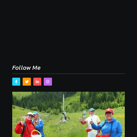
Naše tradičné jedlá netreba rehabilitovať módou,
ale pochopiť ich pôvodnú logiku
2. mája 2026
Follow Me