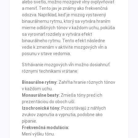
alebo svetlo, možno mozgové vlny ovplyvňovať
a meniť. Tento jav je známy ako frekvenčná
odozva. Napríklad, keď je mozog vystavený
binaurálnemu rytmu, ktorý sa vytvára hraním
mierne odlišných tónov v každom uchu, pokúša
sa vyrovnať rozdiely a vytvára efekt
binaurálneho rytmu. Tento efekt následne
vedie k zmenám v aktivite mozgových vĺn a
posunu v stave vedomia.
Strhávanie mozgových vĺn možno dosiahnuť
rôznymi technikami vrátane:
Binaurálne rytmy:
Zahŕňa hranie rôznych tónov
v každom uchu.
Monaurálne beaty:
Zmieša tóny pred ich
prezentáciou do oboch uší.
Izochronické tóny:
Pozostávajú z náhlych
zvukov zapnutia a vypnutia, podobne ako
pípanie.
Frekvenčná modulácia:
Mení výšku tónu.