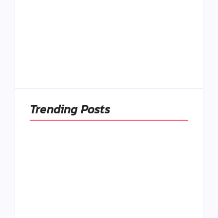
Naše tradičné jedlá
netreba
rehabilitovať
módou, ale
Spoľahlivé spúšťače
pochopiť ich
a udržiavače pocitu
pôvodnú logiku
sýtosti
By
Admin
By
Admin
Trending Posts
Ako to, že polievka
skysne a pokazí sa,
napriek tomu, že ju
Chlieb náš
znovu prevarím?
každodenný…