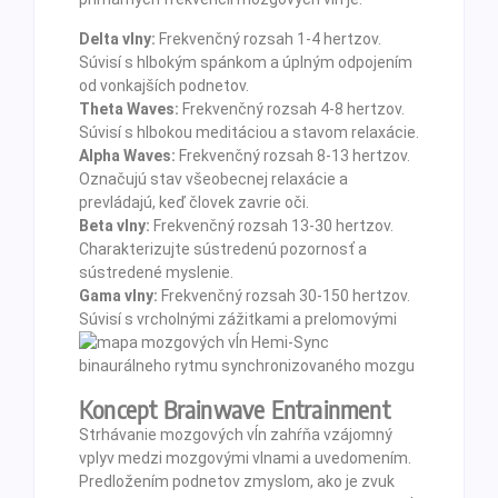
Delta vlny:
Frekvenčný rozsah 1-4 hertzov.
Súvisí s hlbokým spánkom a úplným odpojením
od vonkajších podnetov.
Theta Waves:
Frekvenčný rozsah 4-8 hertzov.
Súvisí s hlbokou meditáciou a stavom relaxácie.
Alpha Waves:
Frekvenčný rozsah 8-13 hertzov.
Označujú stav všeobecnej relaxácie a
prevládajú, keď človek zavrie oči.
Beta vlny:
Frekvenčný rozsah 13-30 hertzov.
Charakterizujte sústredenú pozornosť a
sústredené myslenie.
Gama vlny:
Frekvenčný rozsah 30-150 hertzov.
Súvisí s vrcholnými zážitkami a prelomovými
Koncept Brainwave Entrainment
Strhávanie mozgových vĺn zahŕňa vzájomný
vplyv medzi mozgovými vlnami a uvedomením.
Predložením podnetov zmyslom, ako je zvuk