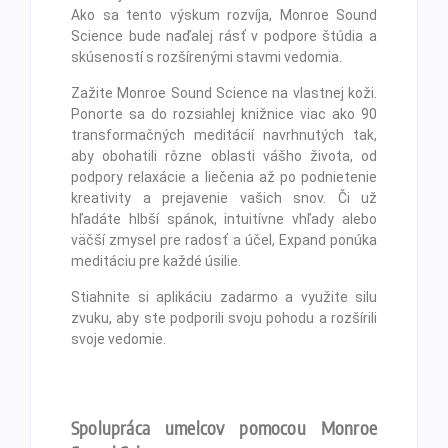
Ako sa tento výskum rozvíja, Monroe Sound
Science bude naďalej rásť v podpore štúdia a
skúseností s rozšírenými stavmi vedomia.
Zažite Monroe Sound Science na vlastnej koži.
Ponorte sa do rozsiahlej knižnice viac ako 90
transformačných meditácií navrhnutých tak,
aby obohatili rôzne oblasti vášho života, od
podpory relaxácie a liečenia až po podnietenie
kreativity a prejavenie vašich snov. Či už
hľadáte hlbší spánok, intuitívne vhľady alebo
väčší zmysel pre radosť a účel, Expand ponúka
meditáciu pre každé úsilie.
Stiahnite si aplikáciu zadarmo a využite silu
zvuku, aby ste podporili svoju pohodu a rozšírili
svoje vedomie.
Spolupráca umelcov pomocou Monroe