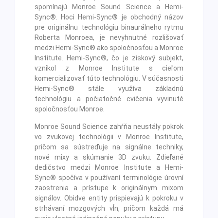
spomínajú Monroe Sound Science a Hemi-
Sync®. Hoci Hemi-Sync® je obchodný názov
pre originálnu technológiu binaurálneho rytmu
Roberta Monroea, je nevyhnutné rozlišovať
medzi Hemi-Sync® ako spoločnosťou a Monroe
Institute. Hemi-Sync®, čo je ziskový subjekt,
vznikol z Monroe Institute s cieľom
komercializovať túto technológiu. V súčasnosti
Hemi-Sync® stále využíva základnú
technológiu a počiatočné cvičenia vyvinuté
spoločnosťou Monroe.
Monroe Sound Science zahŕňa neustály pokrok
vo zvukovej technológii v Monroe Institute,
pričom sa sústreďuje na signálne techniky,
nové mixy a skúmanie 3D zvuku. Zdieľané
dedičstvo medzi Monroe Institute a Hemi-
Sync® spočíva v používaní terminológie úrovní
zaostrenia a prístupe k originálnym mixom
signálov. Obidve entity prispievajú k pokroku v
strhávaní mozgových vĺn, pričom každá má