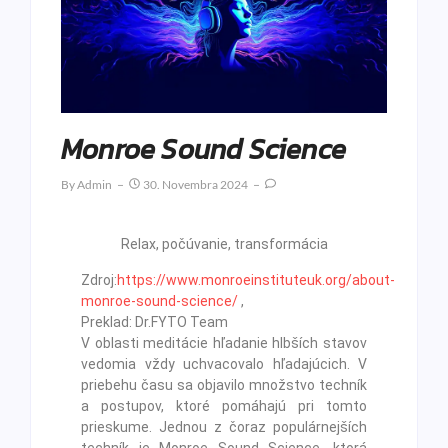
Monroe Sound Science
By
Admin
30. Novembra 2024
Relax, počúvanie, transformácia
Zdroj:
https://www.monroeinstituteuk.org/about-
monroe-sound-science/
,
Preklad: Dr.FYTO Team
V oblasti meditácie hľadanie hlbších stavov
vedomia vždy uchvacovalo hľadajúcich. V
priebehu času sa objavilo množstvo techník
a postupov, ktoré pomáhajú pri tomto
prieskume. Jednou z čoraz populárnejších
techník je Monroe Sound Science, ktorá