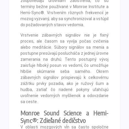
zodpovedajú úrovniam zaostrenia, čo sú
termíny bežne používané v Monroe Institute a
Hemi-Sync®. Vrstvením rôznych frekvencií je
mozog vyzvaný, aby sa synchronizoval a vstúpil
do požadovaných stavov vedomia.
Vrstvenie zábavných signálov nie je fixný
proces, ale časom sa vyvíja počas cvičenia
alebo meditácie. Súbory signálov sa menia a
postupne presúvajú poslucháča z jednej úrovne
zamerania na druhú. Tento postupný vývoj
zaisťuje hlboký posun vo vedomí, čo umožňuje
hlbšie skúmanie seba samého. Okrem
zábavných signálov prispievajú k celkovému
zážitku prvky pozadia, ako je ružový šum a
hudba, zatiaľ čo riadené pokyny uľahčujú
uvoľnenie vedomých myšlienok a odovzdanie
sa ceste.
Monroe Sound Science a Hemi-
Sync®: Zdieľané dedičstvo
V oblasti mozgových vĺn sa často spoločne