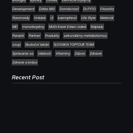
Development
Diéta AB0
Domácnosť
Dr.FYTO
Filozofia
flavonoidy
Hrádok
i2
kaempferol
Life Style
Materiál
MD
monoterpény
MUDr.Karel Erben videá
Nápady
Paraziti
Partner
Produkty
sekundárny metabolizmus
sirup
Skutoční lekári
SLOVAKIA TOPTOUR TEAM
Správanie sa
Udalosti
Vitamíny
Zázvor
Zdravie
Zdravie a krása
Recent Post