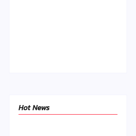
Ako to, že polievka
skysne a pokazí sa,
napriek tomu, že ju
Chlieb náš
znovu prevarím?
každodenný…
By
Admin
By
Admin
Hot News