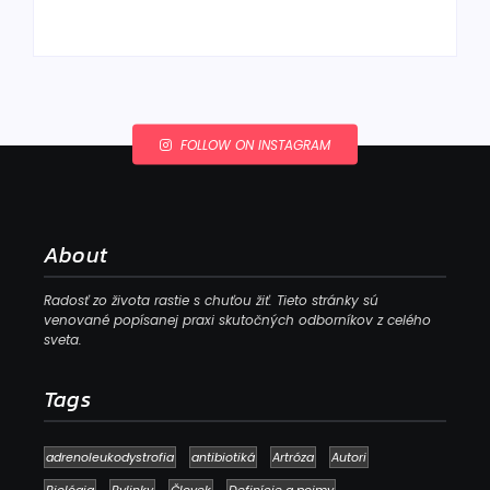
By
Admin
By
Admin
FOLLOW ON INSTAGRAM
About
Radosť zo života rastie s chuťou žiť. Tieto stránky sú
venované popísanej praxi skutočných odborníkov z celého
sveta.
Tags
adrenoleukodystrofia
antibiotiká
Artróza
Autori
Biológia
Bylinky
Človek
Definície a pojmy