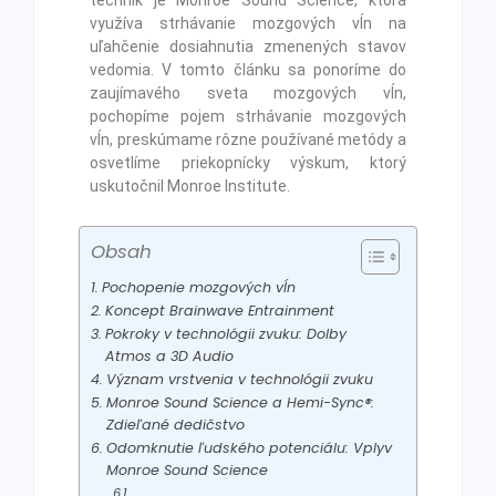
využíva strhávanie mozgových vĺn na
uľahčenie dosiahnutia zmenených stavov
vedomia. V tomto článku sa ponoríme do
zaujímavého sveta mozgových vĺn,
pochopíme pojem strhávanie mozgových
vĺn, preskúmame rôzne používané metódy a
osvetlíme priekopnícky výskum, ktorý
uskutočnil Monroe Institute.
Obsah
Pochopenie mozgových vĺn
Koncept Brainwave Entrainment
Pokroky v technológii zvuku: Dolby
Atmos a 3D Audio
Význam vrstvenia v technológii zvuku
Monroe Sound Science a Hemi-Sync®:
Zdieľané dedičstvo
Odomknutie ľudského potenciálu: Vplyv
Monroe Sound Science