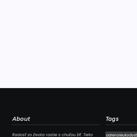
About
Tags
Radosť zo života rastie s chuťou žiť. Tieto
adrenoleukodyst