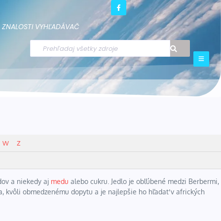
ZNALOSTI
VYHĽADÁVAČ
W
Z
dov a niekedy aj
medu
alebo cukru. Jedlo je obľúbené medzi Berbermi,
 kvôli obmedzenému dopytu a je najlepšie ho hľadať v afrických