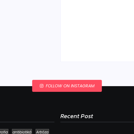
Ako to, že polievka sky
a pokazí sa, napriek to
že ju znovu prevarím?
By
Admin
-
23. júla 2026
FOLLOW ON INSTAGRAM
Recent Post
rofia
antibiotiká
Artróza