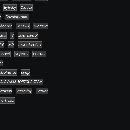
Bylinky
Človek
y
Development
ácnosť
Dr.FYTO
Filozofia
dok
i2
kaempferol
iál
MD
monoterpény
 videá
Nápady
Paraziti
Ako to, že polievka skysne a pokazí sa
napriek tomu, že ju znovu prevarím?
ty
23. júla 2026
abolizmus
sirup
SLOVAKIA TOPTOUR TEAM
dalosti
Vitamíny
Zázvor
e a krása