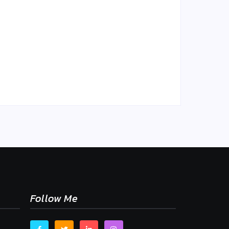
sne
mu,
Chlieb náš každodenný…
By
Admin
-
2. mája 2026
Follow Me