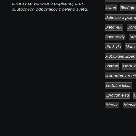
stránky sú venované popísanej praxi
Autori
Biológia
skutočných odborníkov z celého sveta.
Definície a pojm
Diéta AB0
Dom
flavonoidy
Hrá
Life Style
Mater
MUDr.Karel Erben
Partner
Produk
sekundárny met
Skutoční lekári
Správanie sa
U
Zdravie
Zdravi