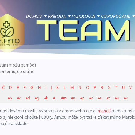
DOMOV
PRÍRODA
FYZIOLÓGIA
ODPORÚČAME
ie vám môžu pomôcť
á tomu, čo cítite.
Č
D
E
F
G
H
I
J
K
L
M
N
O
P
R
S
T
U
V
Ab
Ac
Ad
Ag
Ak
Al
Am
An
Ap
Ar
As
At
Au
Av
o arašidovému maslu. Vyrába sa z arganového oleja,
mandlí
alebo araši
 aj niektoré okolité kultúry.
Amlou môže byť ťažké získať mimo Maroka,
majú na sklade.