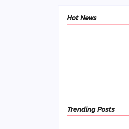
Hot News
Naše tradičné jedlá
netreba rehabilitovať
módou, ale pochopiť ic
pôvodnú logiku
By
Admin
-
2. mája 2026
Trending Posts