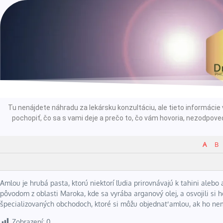
Tu nenájdete náhradu za lekársku konzultáciu, ale tieto informác
pochopiť, čo sa s vami deje a prečo to, čo vám hovoria, nezodpoved
A
B
Amlou je hrubá pasta, ktorú niektorí ľudia prirovnávajú k tahini aleb
pôvodom z oblasti Maroka, kde sa vyrába arganový olej, a osvojili si ho
špecializovaných obchodoch, ktoré si môžu objednať amlou, ak ho ne
Zobrazení:
0