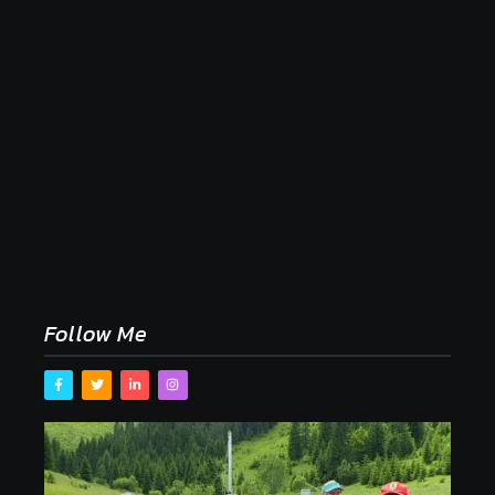
Naše tradičné jedlá netreba rehabilitovať módou,
ale pochopiť ich pôvodnú logiku
2. mája 2026
Follow Me