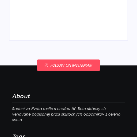
Ako to, že polievka
skysne a pokazí sa,
napriek tomu, že ju
Chlieb náš
znovu prevarím?
každodenný…
By
Admin
By
Admin
FOLLOW ON INSTAGRAM
About
Radosť zo života rastie s chuťou žiť. Tieto stránky sú
venované popísanej praxi skutočných odborníkov z celého
sveta.
Tags