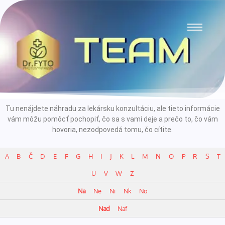
Tu nenájdete náhradu za lekársku konzultáciu, ale tieto informácie
vám môžu pomôcť pochopiť, čo sa s vami deje a prečo to, čo vám
hovoria, nezodpovedá tomu, čo cítite.
A
B
Č
D
E
F
G
H
I
J
K
L
M
N
O
P
R
S
T
U
V
W
Z
Na
Ne
Ni
Nk
No
Nad
Naf