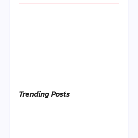
Naše tradičné jedlá
netreba
rehabilitovať
módou, ale
Spoľahlivé spúšťače
pochopiť ich
a udržiavače pocitu
pôvodnú logiku
sýtosti
By
Admin
By
Admin
Trending Posts