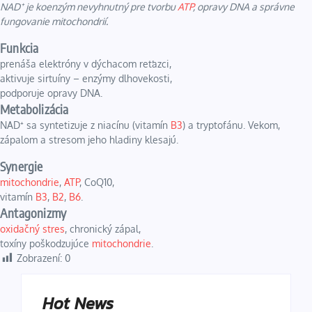
NAD⁺ je koenzým nevyhnutný pre tvorbu
ATP
, opravy DNA a správne
fungovanie mitochondrií.
Funkcia
prenáša elektróny v dýchacom reťazci,
aktivuje sirtuíny – enzýmy dlhovekosti,
podporuje opravy DNA.
Metabolizácia
NAD⁺ sa syntetizuje z niacínu (vitamín
B3
) a tryptofánu. Vekom,
zápalom a stresom jeho hladiny klesajú.
Synergie
mitochondrie
,
ATP
, CoQ10,
vitamín
B3
,
B2
,
B6
.
Antagonizmy
oxidačný stres
, chronický zápal,
toxíny poškodzujúce
mitochondrie
.
Zobrazení:
0
Hot News