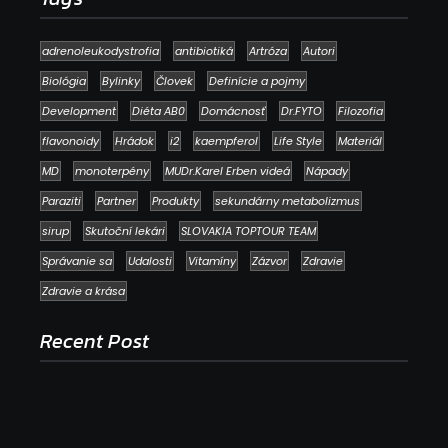
adrenoleukodystrofia
antibiotiká
Artróza
Autori
Biológia
Bylinky
Človek
Definície a pojmy
Development
Diéta AB0
Domácnosť
Dr.FYTO
Filozofia
flavonoidy
Hrádok
i2
kaempferol
Life Style
Materiál
MD
monoterpény
MUDr.Karel Erben videá
Nápady
Paraziti
Partner
Produkty
sekundárny metabolizmus
sirup
Skutoční lekári
SLOVAKIA TOPTOUR TEAM
Správanie sa
Udalosti
Vitamíny
Zázvor
Zdravie
Zdravie a krása
Recent Post