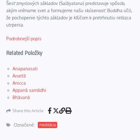
Šesť zmyslových základov (Saḷāyatana) predstavuje spôsob,
akým vnímame svet a formujeme našu skúsenosť. Buddha učil,
že pochopenie týchto základov je kľúčom k pretrhnutiu reťazca
utrpenia.
Podrobnejší popis
Related Položky
Anapanasati
Anattā
Anicca
Appanā samādhi
Bhāvanā
Share this Article
Označené:
meditácia