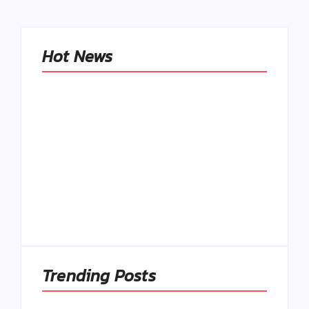
Hot News
Naše tradičné jedlá
netreba
rehabilitovať
módou, ale
Spoľahlivé spúšťače
pochopiť ich
a udržiavače pocitu
pôvodnú logiku
sýtosti
By
Admin
By
Admin
Trending Posts