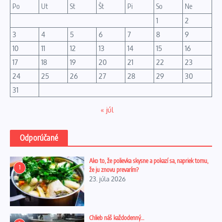
Po
Ut
St
Št
Pi
So
Ne
1
2
3
4
5
6
7
8
9
10
11
12
13
14
15
16
17
18
19
20
21
22
23
24
25
26
27
28
29
30
31
« júl
Odporúčané
Ako to, že polievka skysne a pokazí sa, napriek tomu,
1
že ju znovu prevarím?
23. júla 2026
Chlieb náš každodenný…