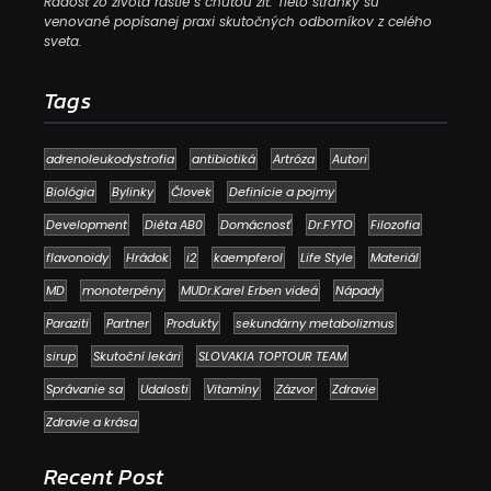
Radosť zo života rastie s chuťou žiť. Tieto stránky sú
venované popísanej praxi skutočných odborníkov z celého
sveta.
Tags
adrenoleukodystrofia
antibiotiká
Artróza
Autori
Biológia
Bylinky
Človek
Definície a pojmy
Development
Diéta AB0
Domácnosť
Dr.FYTO
Filozofia
flavonoidy
Hrádok
i2
kaempferol
Life Style
Materiál
MD
monoterpény
MUDr.Karel Erben videá
Nápady
Paraziti
Partner
Produkty
sekundárny metabolizmus
sirup
Skutoční lekári
SLOVAKIA TOPTOUR TEAM
Správanie sa
Udalosti
Vitamíny
Zázvor
Zdravie
Zdravie a krása
Recent Post