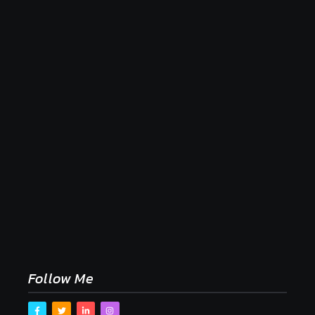
Naše tradičné jedlá netreba rehabilitovať módou,
ale pochopiť ich pôvodnú logiku
2. mája 2026
Follow Me