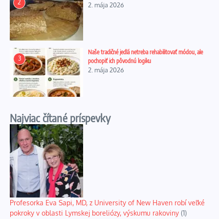
2
2. mája 2026
Naše tradičné jedlá netreba rehabilitovať módou, ale
3
pochopiť ich pôvodnú logiku
2. mája 2026
Najviac čítané príspevky
Profesorka Eva Sapi, MD, z University of New Haven robí veľké
pokroky v oblasti Lymskej boreliózy, výskumu rakoviny
(1)