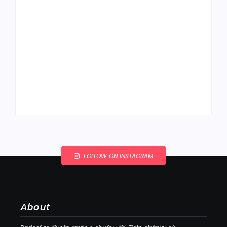
Ako to, že polievka
skysne a pokazí sa,
napriek tomu, že ju
Chlieb náš
znovu prevarím?
každodenný…
By
Admin
By
Admin
FOLLOW ON INSTAGRAM
About