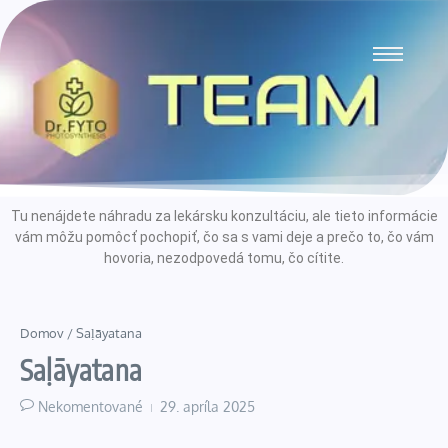
Tu nenájdete náhradu za lekársku konzultáciu, ale tieto informácie
vám môžu pomôcť pochopiť, čo sa s vami deje a prečo to, čo vám
hovoria, nezodpovedá tomu, čo cítite.
Domov
/
Saḷāyatana
Saḷāyatana
Nekomentované
29. apríla 2025