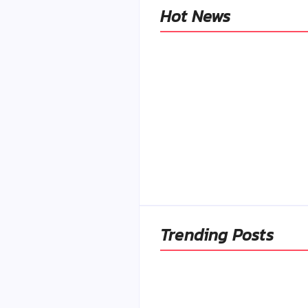
Hot News
Naše tradičné jedlá
netreba rehabilitovať
módou, ale pochopiť ic
pôvodnú logiku
By
Admin
-
2. mája 2026
Trending Posts