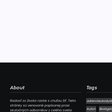
About
Tags
Radosť zo života rastie s chuťou žiť. Tieto
adrenoleukodyst
stránky sú venované popísanej praxi
Autori
Biológia
skutočných odborníkov z celého sveta.