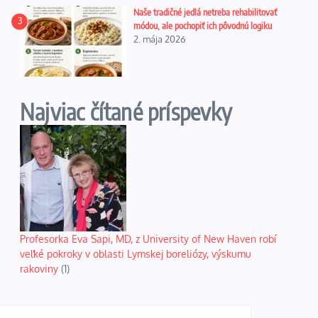
Naše tradičné jedlá netreba rehabilitovať
3
módou, ale pochopiť ich pôvodnú logiku
2. mája 2026
Najviac čítané príspevky
Profesorka Eva Sapi, MD, z University of New Haven robí
veľké pokroky v oblasti Lymskej boreliózy, výskumu
rakoviny
(1)