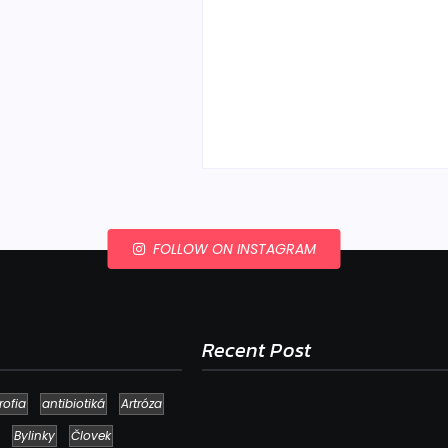
Ako to, že polievka sky
a pokazí sa, napriek to
že ju znovu prevarím?
By
Admin
-
23. júla 2026
FOLLOW ON INSTAGRAM
Recent Post
rofia
antibiotiká
Artróza
Bylinky
Človek