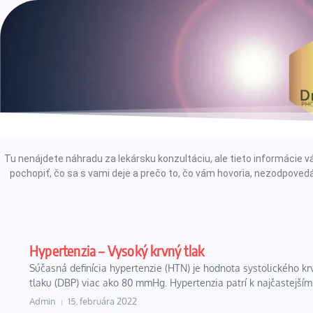
Tu nenájdete náhradu za lekársku konzultáciu, ale tieto informáci
pochopiť, čo sa s vami deje a prečo to, čo vám hovoria, nezodpovedá
Hypertenzia – Vysoký krvný tlak
Súčasná definícia hypertenzie (HTN) je hodnota systolického k
tlaku (DBP) viac ako 80 mmHg. Hypertenzia patrí k najčastejším 
Admin
15. februára 2022