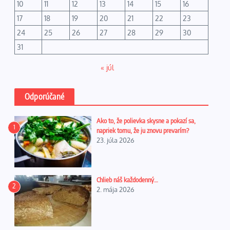
10
11
12
13
14
15
16
17
18
19
20
21
22
23
24
25
26
27
28
29
30
31
« júl
Odporúčané
Ako to, že polievka skysne a pokazí sa,
1
napriek tomu, že ju znovu prevarím?
23. júla 2026
Chlieb náš každodenný…
2
2. mája 2026