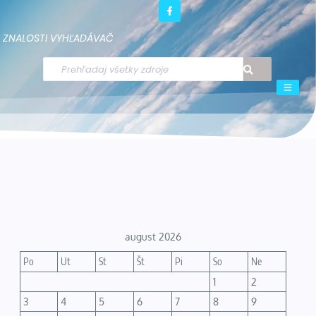
ZNALOSTI
VYHĽADÁVAČ
august 2026
Po
Ut
St
Št
Pi
So
Ne
1
2
3
4
5
6
7
8
9