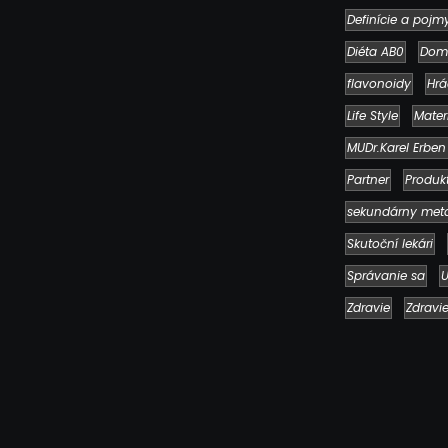
Definície a pojm
Diéta AB0
Dom
flavonoidy
Hrá
Life Style
Mater
MUDr.Karel Erben
Partner
Produk
sekundárny met
Skutoční lekári
Správanie sa
U
Zdravie
Zdravi