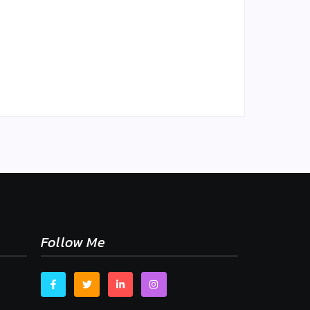
sne
mu,
Chlieb náš každodenný…
By
Admin
-
2. mája 2026
Follow Me