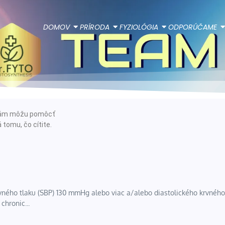
DOMOV
PRÍRODA
FYZIOLÓGIA
ODPORÚČAME
e vám môžu pomôcť
 tomu, čo cítite.
rvného tlaku (SBP) 130 mmHg alebo viac a/alebo diastolického krvného
chronic...