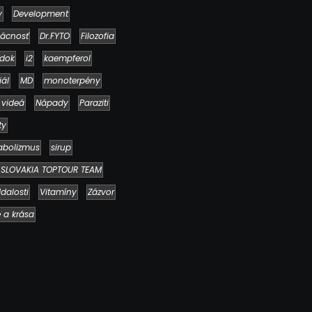
y
Development
ácnosť
Dr.FYTO
Filozofia
dok
i2
kaempferol
iál
MD
monoterpény
 videá
Nápady
Paraziti
Ako to, že polievka skysne a pokazí sa
napriek tomu, že ju znovu prevarím?
ty
23. júla 2026
abolizmus
sirup
SLOVAKIA TOPTOUR TEAM
dalosti
Vitamíny
Zázvor
e a krása
Chlieb náš každodenný…