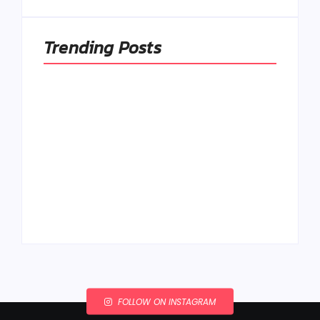
Trending Posts
Ako to, že polievka
skysne a pokazí sa,
napriek tomu, že ju
Chlieb náš
znovu prevarím?
každodenný…
By
Admin
By
Admin
FOLLOW ON INSTAGRAM