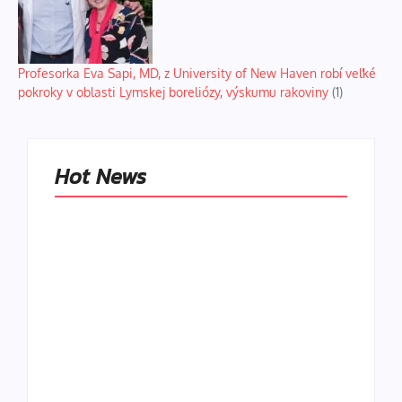
Profesorka Eva Sapi, MD, z University of New Haven robí veľké
pokroky v oblasti Lymskej boreliózy, výskumu rakoviny
(1)
Hot News
Naše tradičné jedlá
netreba
rehabilitovať
módou, ale
Spoľahlivé spúšťače
pochopiť ich
a udržiavače pocitu
pôvodnú logiku
sýtosti
By
Admin
By
Admin