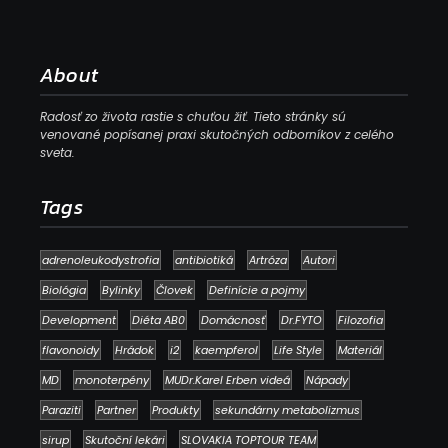
About
Radosť zo života rastie s chuťou žiť. Tieto stránky sú
venované popísanej praxi skutočných odborníkov z celého
sveta.
Tags
adrenoleukodystrofia
antibiotiká
Artróza
Autori
Biológia
Bylinky
Človek
Definície a pojmy
Development
Diéta AB0
Domácnosť
Dr.FYTO
Filozofia
flavonoidy
Hrádok
i2
kaempferol
Life Style
Materiál
MD
monoterpény
MUDr.Karel Erben videá
Nápady
Paraziti
Partner
Produkty
sekundárny metabolizmus
sirup
Skutoční lekári
SLOVAKIA TOPTOUR TEAM