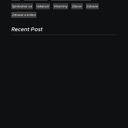
Správanie sa
Udalosti
Vitamíny
Zázvor
Zdravie
Zdravie a krása
Recent Post
Ako to, že polievka skysne a pokazí sa, napriek
tomu, že ju znovu prevarím?