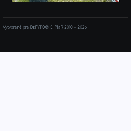
Vytvorené pre Dr.FYTO® © PiaR 2010 – 2026