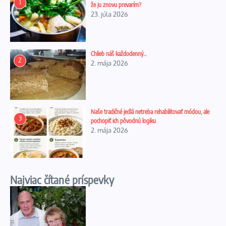
1
že ju znovu prevarím?
23. júla 2026
Chlieb náš každodenný…
2
2. mája 2026
Naše tradičné jedlá netreba rehabilitovať módou, ale
3
pochopiť ich pôvodnú logiku
2. mája 2026
Najviac čítané príspevky