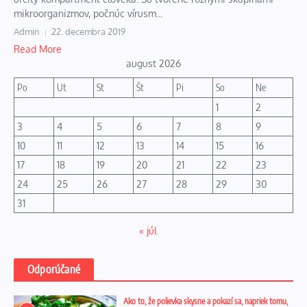
mikroorganizmov, počnúc vírusm...
Admin
22. decembra 2019
Read More
august 2026
Po
Ut
St
Št
Pi
So
Ne
1
2
3
4
5
6
7
8
9
10
11
12
13
14
15
16
17
18
19
20
21
22
23
24
25
26
27
28
29
30
31
« júl
Odporúčané
Ako to, že polievka skysne a pokazí sa, napriek tomu,