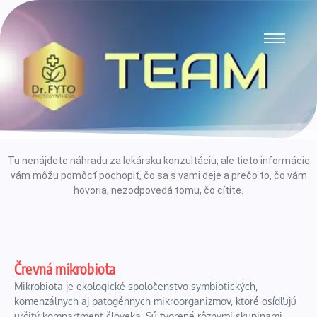
Tu nenájdete náhradu za lekársku konzultáciu, ale tieto informácie
vám môžu pomôcť pochopiť, čo sa s vami deje a prečo to, čo vám
hovoria, nezodpovedá tomu, čo cítite.
Črevná mikrobiota
Mikrobiota je ekologické spoločenstvo symbiotických,
komenzálnych aj patogénnych mikroorganizmov, ktoré osídľujú
určitý kompartment človeka. Sú tvorené rôznymi skupinami