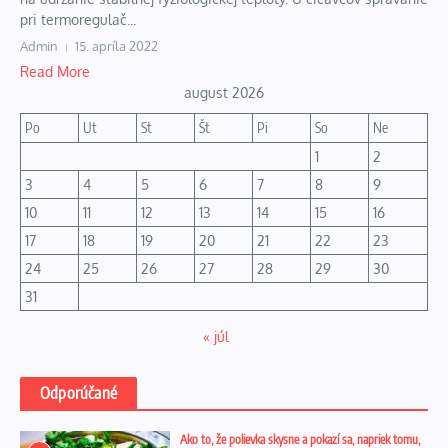
pri termoregulač...
Admin
15. apríla 2022
Read More
august 2026
Po
Ut
St
Št
Pi
So
Ne
1
2
3
4
5
6
7
8
9
10
11
12
13
14
15
16
17
18
19
20
21
22
23
24
25
26
27
28
29
30
31
« júl
Odporúčané
Ako to, že polievka skysne a pokazí sa, napriek tomu,