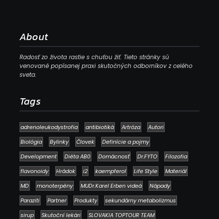
About
Radosť zo života rastie s chuťou žiť. Tieto stránky sú
venované popísanej praxi skutočných odborníkov z celého
sveta.
Tags
adrenoleukodystrofia
antibiotiká
Artróza
Autori
Biológia
Bylinky
Človek
Definície a pojmy
Development
Diéta AB0
Domácnosť
Dr.FYTO
Filozofia
flavonoidy
Hrádok
i2
kaempferol
Life Style
Materiál
MD
monoterpény
MUDr.Karel Erben videá
Nápady
Paraziti
Partner
Produkty
sekundárny metabolizmus
sirup
Skutoční lekári
SLOVAKIA TOPTOUR TEAM