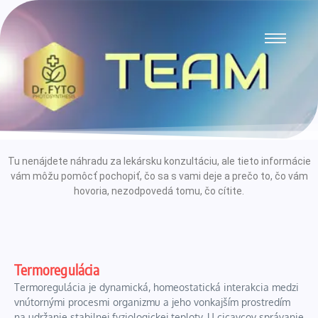
Tu nenájdete náhradu za lekársku konzultáciu, ale tieto informácie
vám môžu pomôcť pochopiť, čo sa s vami deje a prečo to, čo vám
hovoria, nezodpovedá tomu, čo cítite.
Termoregulácia
Termoregulácia je dynamická, homeostatická interakcia medzi
vnútornými procesmi organizmu a jeho vonkajším prostredím
na udržanie stabilnej fyziologickej teploty. U cicavcov správanie