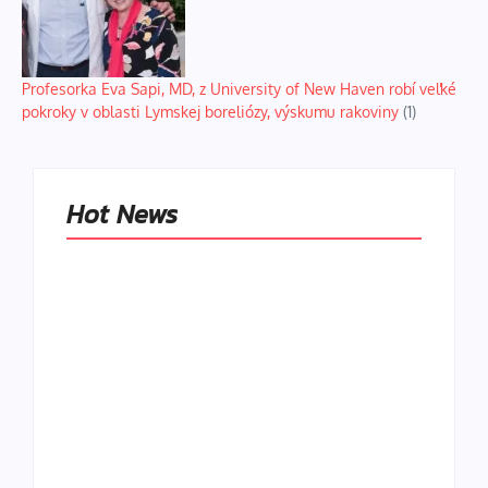
Profesorka Eva Sapi, MD, z University of New Haven robí veľké
pokroky v oblasti Lymskej boreliózy, výskumu rakoviny
(1)
Hot News
Naše tradičné jedlá
netreba
rehabilitovať
módou, ale
Spoľahlivé spúšťače
pochopiť ich
a udržiavače pocitu
pôvodnú logiku
sýtosti
By
Admin
By
Admin