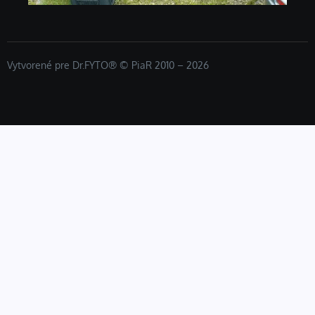
Vytvorené pre Dr.FYTO® © PiaR 2010 – 2026