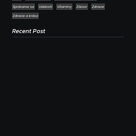
Správanie sa
Udalosti
Vitamíny
Zázvor
Zdravie
Zdravie a krása
Recent Post
Ako to, že polievka skysne a pokazí sa, napriek
tomu, že ju znovu prevarím?