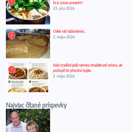
1
že ju znovu prevarím?
23. júla 2026
Chlieb náš každodenný…
2
2. mája 2026
Naše tradičné jedlá netreba rehabilitovať módou, ale
3
pochopiť ich pôvodnú logiku
2. mája 2026
Najviac čítané príspevky