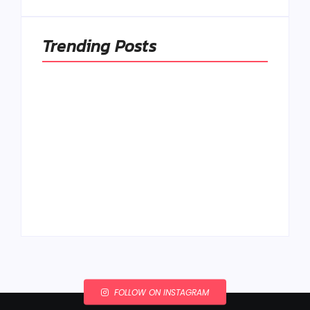
Trending Posts
Ako to, že polievka
skysne a pokazí sa,
napriek tomu, že ju
Chlieb náš
znovu prevarím?
každodenný…
By
Admin
By
Admin
FOLLOW ON INSTAGRAM