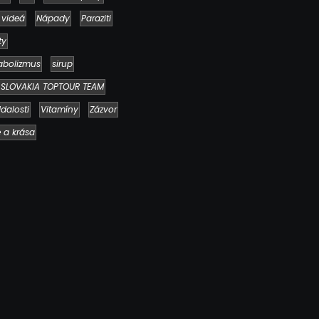
 videá
Nápady
Paraziti
Ako to, že polievka skysne a pokazí sa
napriek tomu, že ju znovu prevarím?
ty
23. júla 2026
abolizmus
sirup
SLOVAKIA TOPTOUR TEAM
dalosti
Vitamíny
Zázvor
e a krása
Chlieb náš každodenný…
2. mája 2026