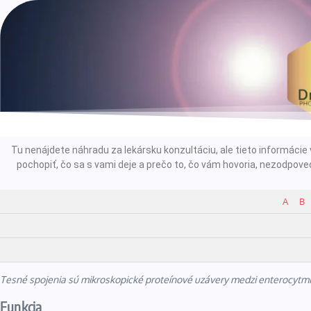
Tu nenájdete náhradu za lekársku konzultáciu, ale tieto informác
pochopiť, čo sa s vami deje a prečo to, čo vám hovoria, nezodpoved
A
B
Tesné spojenia sú mikroskopické proteínové uzávery medzi enterocytmi,
Funkcia