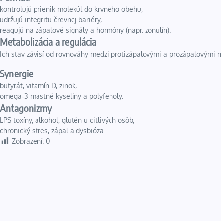
kontrolujú prienik molekúl do krvného obehu,
udržujú integritu črevnej bariéry,
reagujú na zápalové signály a hormóny (napr. zonulín).
Metabolizácia a regulácia
Ich stav závisí od rovnováhy medzi protizápalovými a prozápalovými me
Synergie
butyrát, vitamín D, zinok,
omega‑3 mastné kyseliny a polyfenoly.
Antagonizmy
LPS toxíny, alkohol, glutén u citlivých osôb,
chronický stres, zápal a dysbióza.
Zobrazení:
0