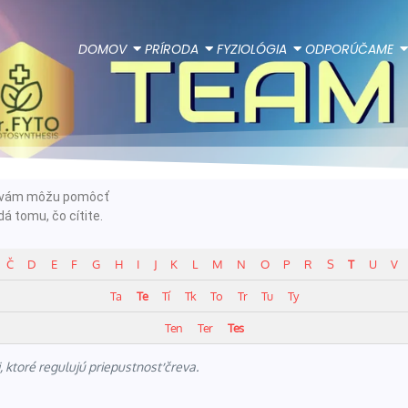
DOMOV
PRÍRODA
FYZIOLÓGIA
ODPORÚČAME
ie vám môžu pomôcť
á tomu, čo cítite.
Č
D
E
F
G
H
I
J
K
L
M
N
O
P
R
S
T
U
V
Ta
Te
Tí
Tk
To
Tr
Tu
Ty
Ten
Ter
Tes
 ktoré regulujú priepustnosť čreva.