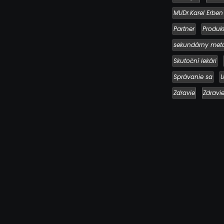
MUDr.Karel Erben
Partner
Produk
sekundárny met
Skutoční lekári
Správanie sa
U
Zdravie
Zdravi