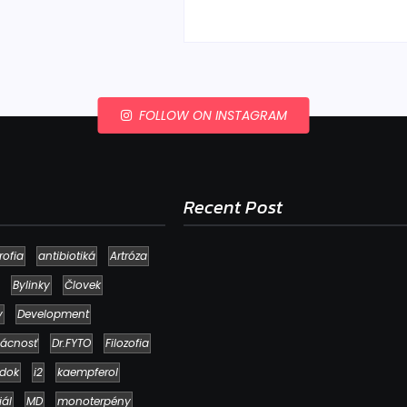
FOLLOW ON INSTAGRAM
Recent Post
rofia
antibiotiká
Artróza
Bylinky
Človek
y
Development
ácnosť
Dr.FYTO
Filozofia
dok
i2
kaempferol
iál
MD
monoterpény