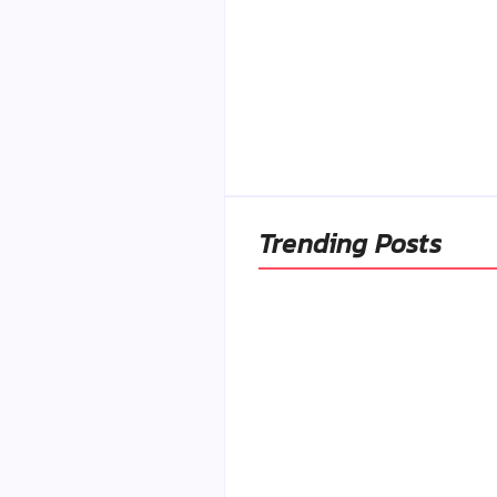
Naše tradičné jedlá
netreba rehabilitovať
módou, ale pochopiť ic
pôvodnú logiku
By
Admin
-
2. mája 2026
Trending Posts
Ako to, že polievka sky
a pokazí sa, napriek to
že ju znovu prevarím?
By
Admin
-
23. júla 2026