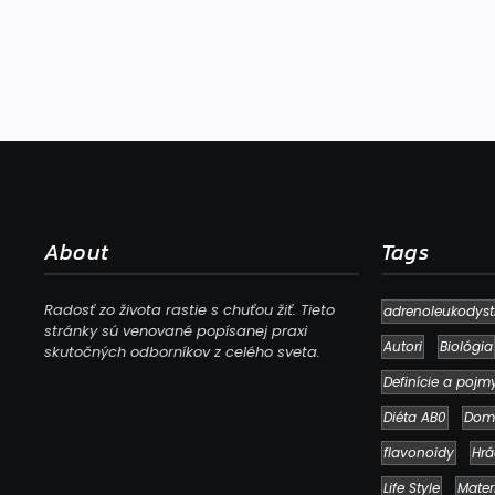
About
Tags
Radosť zo života rastie s chuťou žiť. Tieto
adrenoleukodyst
stránky sú venované popísanej praxi
Autori
Biológia
skutočných odborníkov z celého sveta.
Definície a pojm
Diéta AB0
Dom
flavonoidy
Hrá
Life Style
Mater