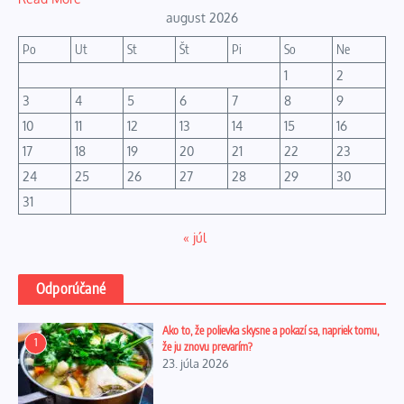
august 2026
Po
Ut
St
Št
Pi
So
Ne
1
2
3
4
5
6
7
8
9
10
11
12
13
14
15
16
17
18
19
20
21
22
23
24
25
26
27
28
29
30
31
« júl
Odporúčané
Ako to, že polievka skysne a pokazí sa, napriek tomu,
1
že ju znovu prevarím?
23. júla 2026