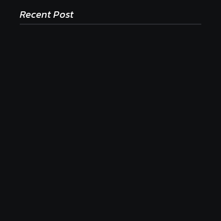
Recent Post
Ako to, že polievka skysne a pokazí sa, napriek
tomu, že ju znovu prevarím?
23. júla 2026