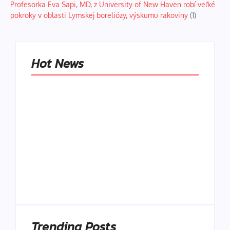
Profesorka Eva Sapi, MD, z University of New Haven robí veľké
pokroky v oblasti Lymskej boreliózy, výskumu rakoviny
(1)
Hot News
Naše tradičné jedlá
netreba
rehabilitovať
módou, ale
Spoľahlivé spúšťače
pochopiť ich
a udržiavače pocitu
pôvodnú logiku
sýtosti
By
Admin
By
Admin
Trending Posts