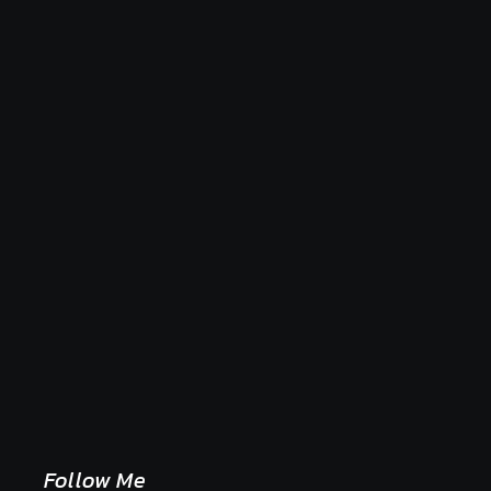
Naše tradičné jedlá netreba rehabilitovať módou,
ale pochopiť ich pôvodnú logiku
2. mája 2026
Follow Me