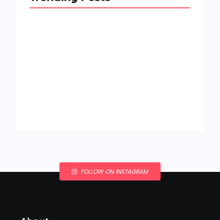
Ako to, že polievka
skysne a pokazí sa,
napriek tomu, že ju
Chlieb náš
znovu prevarím?
každodenný…
By
Admin
By
Admin
FOLLOW ON INSTAGRAM