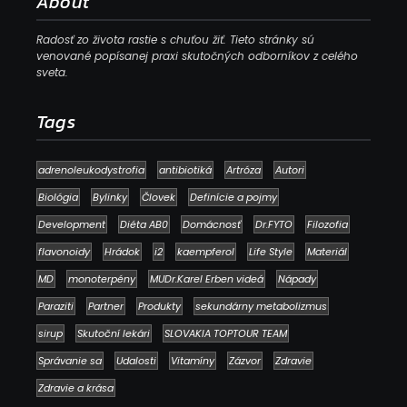
About
Radosť zo života rastie s chuťou žiť. Tieto stránky sú
venované popísanej praxi skutočných odborníkov z celého
sveta.
Tags
adrenoleukodystrofia
antibiotiká
Artróza
Autori
Biológia
Bylinky
Človek
Definície a pojmy
Development
Diéta AB0
Domácnosť
Dr.FYTO
Filozofia
flavonoidy
Hrádok
i2
kaempferol
Life Style
Materiál
MD
monoterpény
MUDr.Karel Erben videá
Nápady
Paraziti
Partner
Produkty
sekundárny metabolizmus
sirup
Skutoční lekári
SLOVAKIA TOPTOUR TEAM
Správanie sa
Udalosti
Vitamíny
Zázvor
Zdravie
Zdravie a krása