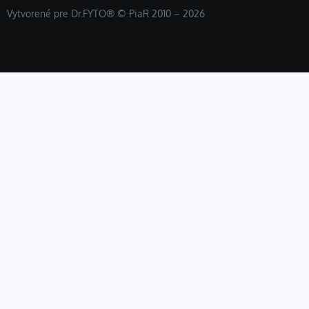
Vytvorené pre Dr.FYTO® © PiaR 2010 – 2026