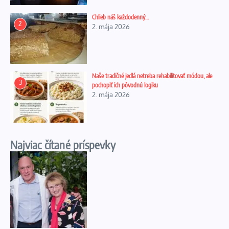
Chlieb náš každodenný…
2
2. mája 2026
Naše tradičné jedlá netreba rehabilitovať módou, ale
3
pochopiť ich pôvodnú logiku
2. mája 2026
Najviac čítané príspevky