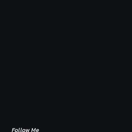
Naše tradičné jedlá netreba rehabilitovať módou,
ale pochopiť ich pôvodnú logiku
2. mája 2026
Follow Me