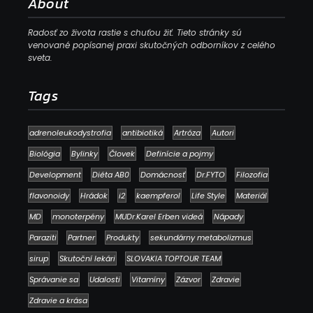
About
Radosť zo života rastie s chuťou žiť. Tieto stránky sú
venované popísanej praxi skutočných odborníkov z celého
sveta.
Tags
adrenoleukodystrofia
antibiotiká
Artróza
Autori
Biológia
Bylinky
Človek
Definície a pojmy
Development
Diéta AB0
Domácnosť
Dr.FYTO
Filozofia
flavonoidy
Hrádok
i2
kaempferol
Life Style
Materiál
MD
monoterpény
MUDr.Karel Erben videá
Nápady
Paraziti
Partner
Produkty
sekundárny metabolizmus
sirup
Skutoční lekári
SLOVAKIA TOPTOUR TEAM
Správanie sa
Udalosti
Vitamíny
Zázvor
Zdravie
Zdravie a krása