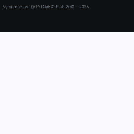
Vytvorené pre Dr.FYTO® © PiaR 2010 – 2026