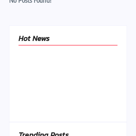
No Posts Found!
Hot News
Naše tradičné jedlá
netreba
rehabilitovať
módou, ale
Spoľahlivé spúšťače
pochopiť ich
a udržiavače pocitu
pôvodnú logiku
sýtosti
By
Admin
By
Admin
Trending Posts