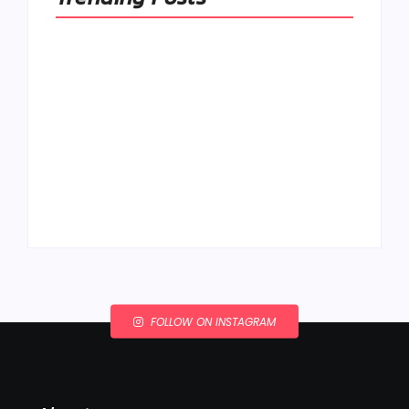
Ako to, že polievka
skysne a pokazí sa,
napriek tomu, že ju
Chlieb náš
znovu prevarím?
každodenný…
By
Admin
By
Admin
FOLLOW ON INSTAGRAM