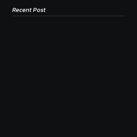
Recent Post
Ako to, že polievka skysne a pokazí sa, napriek
tomu, že ju znovu prevarím?
23. júla 2026