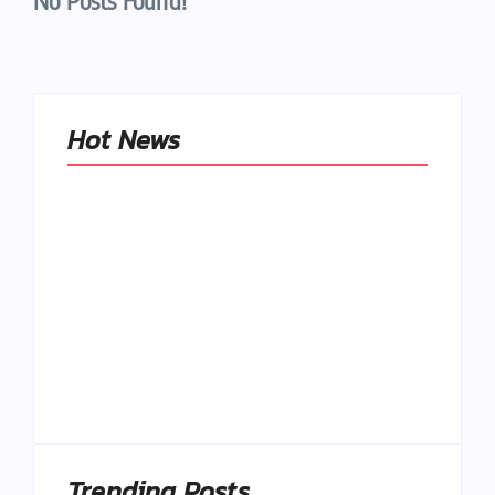
No Posts Found!
Hot News
Naše tradičné jedlá
netreba
rehabilitovať
módou, ale
Spoľahlivé spúšťače
pochopiť ich
a udržiavače pocitu
pôvodnú logiku
sýtosti
By
Admin
By
Admin
Trending Posts