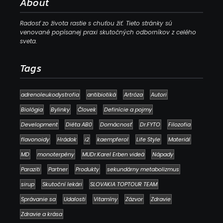
About
Radosť zo života rastie s chuťou žiť. Tieto stránky sú
venované popísanej praxi skutočných odborníkov z celého
sveta.
Tags
adrenoleukodystrofia
antibiotiká
Artróza
Autori
Biológia
Bylinky
Človek
Definície a pojmy
Development
Diéta AB0
Domácnosť
Dr.FYTO
Filozofia
flavonoidy
Hrádok
i2
kaempferol
Life Style
Materiál
MD
monoterpény
MUDr.Karel Erben videá
Nápady
Paraziti
Partner
Produkty
sekundárny metabolizmus
sirup
Skutoční lekári
SLOVAKIA TOPTOUR TEAM
Správanie sa
Udalosti
Vitamíny
Zázvor
Zdravie
Zdravie a krása