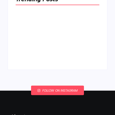
Ako to, že polievka
skysne a pokazí sa,
napriek tomu, že ju
Chlieb náš
znovu prevarím?
každodenný…
By
Admin
By
Admin
FOLLOW ON INSTAGRAM