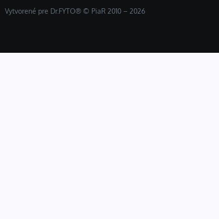
Vytvorené pre Dr.FYTO® © PiaR 2010 – 2026