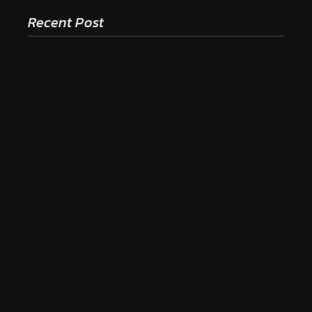
Recent Post
Ako to, že polievka skysne a pokazí sa, napriek
tomu, že ju znovu prevarím?
23. júla 2026