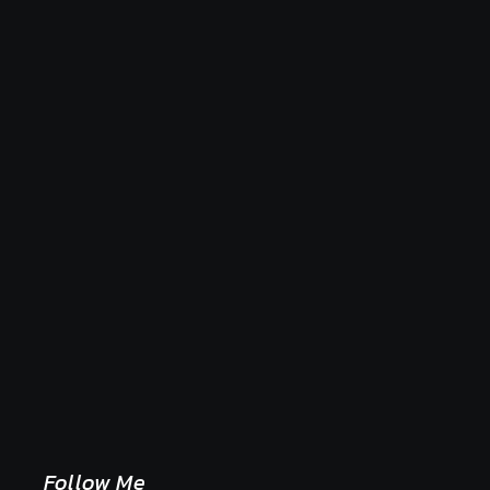
Naše tradičné jedlá netreba rehabilitovať módou,
ale pochopiť ich pôvodnú logiku
2. mája 2026
Follow Me