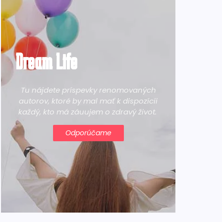
Dream Life
Tu nájdete príspevky renomovaných
autorov, ktoré by mal mať k dispozícii
každý, kto má záuujem o zdravý život.
Odporúčame