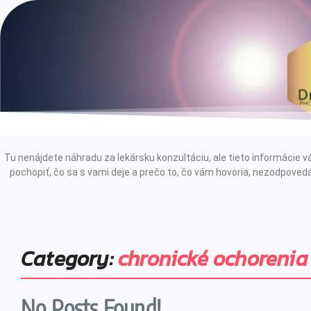
Tu nenájdete náhradu za lekársku konzultáciu, ale tieto informáci
pochopiť, čo sa s vami deje a prečo to, čo vám hovoria, nezodpovedá
Category:
chronické ochorenia
No Posts Found!