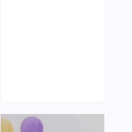
Naše tradičné jedlá netreba rehabilitovať
módou, ale pochopiť ich pôvodnú logiku
2. mája 2026