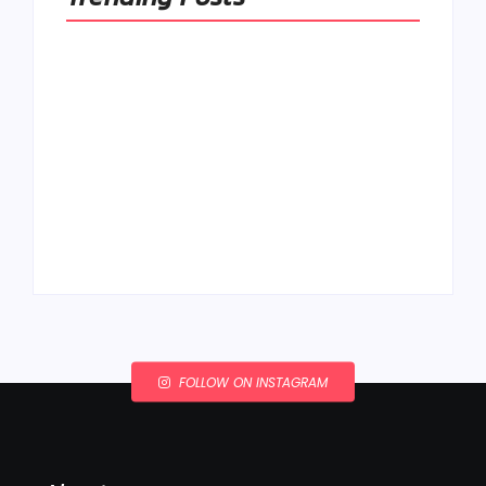
Ako to, že polievka
skysne a pokazí sa,
napriek tomu, že ju
Chlieb náš
znovu prevarím?
každodenný…
By
Admin
By
Admin
FOLLOW ON INSTAGRAM