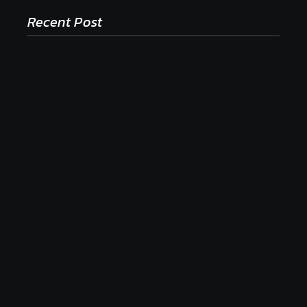
Recent Post
Ako to, že polievka skysne a pokazí sa, napriek
tomu, že ju znovu prevarím?
23. júla 2026