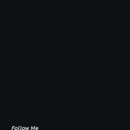
Naše tradičné jedlá netreba rehabilitovať módou,
ale pochopiť ich pôvodnú logiku
2. mája 2026
Follow Me