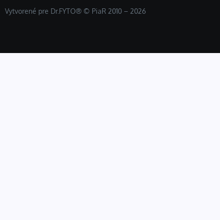
Vytvorené pre Dr.FYTO® © PiaR 2010 – 2026