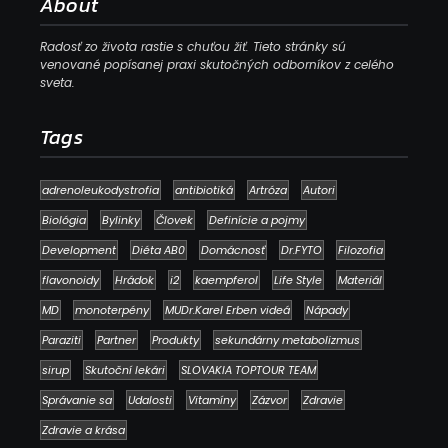
About
Radosť zo života rastie s chuťou žiť. Tieto stránky sú
venované popísanej praxi skutočných odborníkov z celého
sveta.
Tags
adrenoleukodystrofia
antibiotiká
Artróza
Autori
Biológia
Bylinky
Človek
Definície a pojmy
Development
Diéta AB0
Domácnosť
Dr.FYTO
Filozofia
flavonoidy
Hrádok
i2
kaempferol
Life Style
Materiál
MD
monoterpény
MUDr.Karel Erben videá
Nápady
Paraziti
Partner
Produkty
sekundárny metabolizmus
sirup
Skutoční lekári
SLOVAKIA TOPTOUR TEAM
Správanie sa
Udalosti
Vitamíny
Zázvor
Zdravie
Zdravie a krása