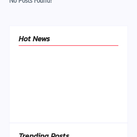
No Posts Found!
Hot News
Naše tradičné jedlá
netreba
rehabilitovať
módou, ale
Spoľahlivé spúšťače
pochopiť ich
a udržiavače pocitu
pôvodnú logiku
sýtosti
By
Admin
By
Admin
Trending Posts