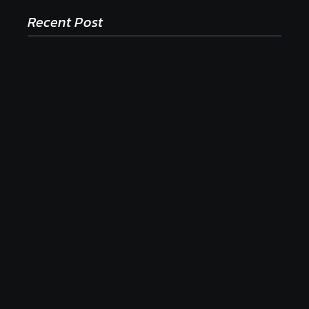
Recent Post
Ako to, že polievka skysne a pokazí sa, napriek
tomu, že ju znovu prevarím?
23. júla 2026