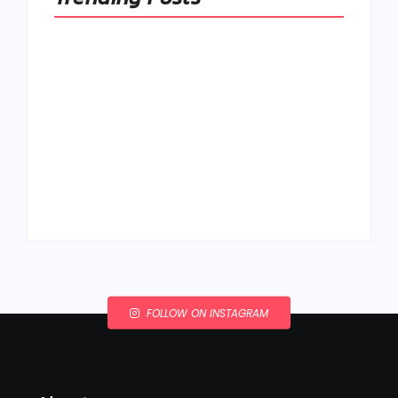
Ako to, že polievka
skysne a pokazí sa,
napriek tomu, že ju
Chlieb náš
znovu prevarím?
každodenný…
By
Admin
By
Admin
FOLLOW ON INSTAGRAM