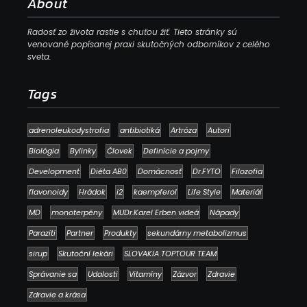
About
Radosť zo života rastie s chuťou žiť. Tieto stránky sú
venované popísanej praxi skutočných odborníkov z celého
sveta.
Tags
adrenoleukodystrofia
antibiotiká
Artróza
Autori
Biológia
Bylinky
Človek
Definície a pojmy
Development
Diéta AB0
Domácnosť
Dr.FYTO
Filozofia
flavonoidy
Hrádok
i2
kaempferol
Life Style
Materiál
MD
monoterpény
MUDr.Karel Erben videá
Nápady
Paraziti
Partner
Produkty
sekundárny metabolizmus
sirup
Skutoční lekári
SLOVAKIA TOPTOUR TEAM
Správanie sa
Udalosti
Vitamíny
Zázvor
Zdravie
Zdravie a krása