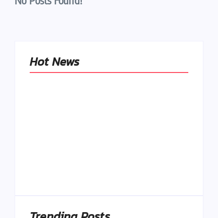
No Posts Found!
Hot News
Naše tradičné jedlá
netreba
rehabilitovať
módou, ale
Spoľahlivé spúšťače
pochopiť ich
a udržiavače pocitu
pôvodnú logiku
sýtosti
By
Admin
By
Admin
Trending Posts