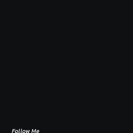
Naše tradičné jedlá netreba rehabilitovať módou,
ale pochopiť ich pôvodnú logiku
2. mája 2026
Follow Me