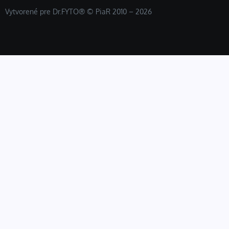
Vytvorené pre Dr.FYTO® © PiaR 2010 – 2026