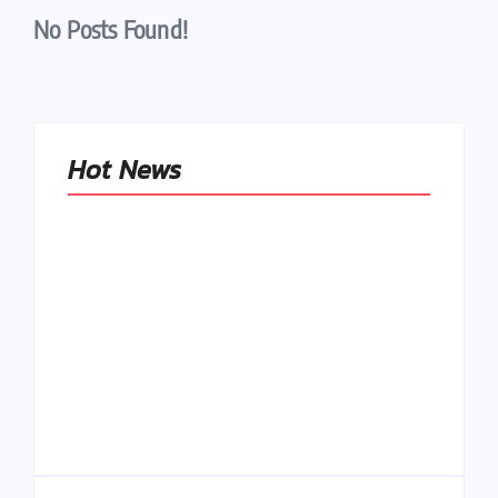
No Posts Found!
Hot News
Naše tradičné jedlá
netreba
rehabilitovať
módou, ale
Spoľahlivé spúšťače
pochopiť ich
a udržiavače pocitu
pôvodnú logiku
sýtosti
By
Admin
By
Admin