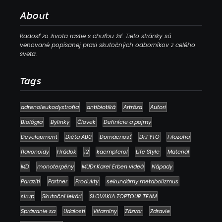
About
Radosť zo života rastie s chuťou žiť. Tieto stránky sú
venované popísanej praxi skutočných odborníkov z celého
sveta.
Tags
adrenoleukodystrofia
antibiotiká
Artróza
Autori
Biológia
Bylinky
Človek
Definície a pojmy
Development
Diéta AB0
Domácnosť
Dr.FYTO
Filozofia
flavonoidy
Hrádok
i2
kaempferol
Life Style
Materiál
MD
monoterpény
MUDr.Karel Erben videá
Nápady
Paraziti
Partner
Produkty
sekundárny metabolizmus
sirup
Skutoční lekári
SLOVAKIA TOPTOUR TEAM
Správanie sa
Udalosti
Vitamíny
Zázvor
Zdravie