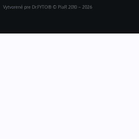
Vytvorené pre Dr.FYTO® © PiaR 2010 – 2026