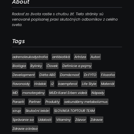
About
Radosť zo života rastie s chuťou žiť. Tieto stránky sú
venované popísanej praxi skutočných odborníkov z celého
sveta.
Tags
adrenoleukodystrofia
antibiotiká
Artróza
Autori
Biológia
Bylinky
Človek
Definície a pojmy
Development
Diéta AB0
Domácnosť
Dr.FYTO
Filozofia
flavonoidy
Hrádok
i2
kaempferol
Life Style
Materiál
MD
monoterpény
MUDr.Karel Erben videá
Nápady
Paraziti
Partner
Produkty
sekundárny metabolizmus
sirup
Skutoční lekári
SLOVAKIA TOPTOUR TEAM
Správanie sa
Udalosti
Vitamíny
Zázvor
Zdravie
Zdravie a krása