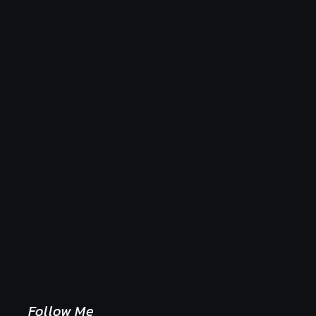
Naše tradičné jedlá netreba rehabilitovať módou,
ale pochopiť ich pôvodnú logiku
2. mája 2026
Follow Me