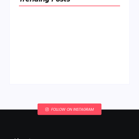
Ako to, že polievka
skysne a pokazí sa,
napriek tomu, že ju
Chlieb náš
znovu prevarím?
každodenný…
By
Admin
By
Admin
FOLLOW ON INSTAGRAM