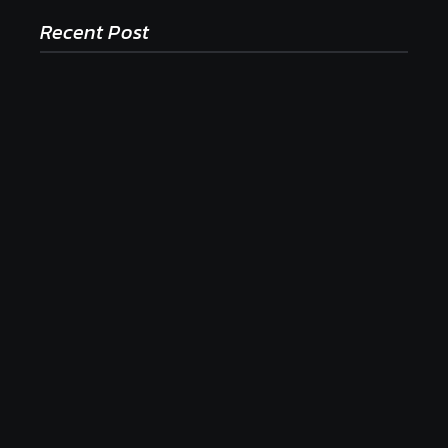
Recent Post
Ako to, že polievka skysne a pokazí sa, napriek
tomu, že ju znovu prevarím?
23. júla 2026