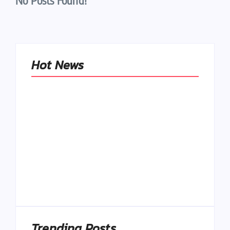
No Posts Found!
Hot News
Naše tradičné jedlá
netreba
rehabilitovať
módou, ale
Spoľahlivé spúšťače
pochopiť ich
a udržiavače pocitu
pôvodnú logiku
sýtosti
By
Admin
By
Admin
Trending Posts