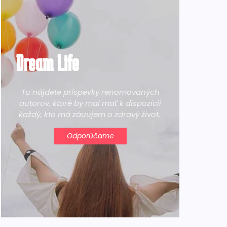
Dream Life
Tu nájdete príspevky renomovaných
autorov, ktoré by mal mať k dispozícii
každý, kto má záuujem o zdravý život.
Odporúčame