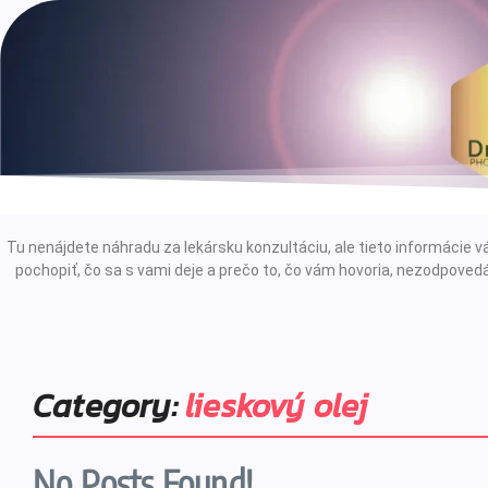
Tu nenájdete náhradu za lekársku konzultáciu, ale tieto informáci
pochopiť, čo sa s vami deje a prečo to, čo vám hovoria, nezodpovedá
Category:
lieskový olej
No Posts Found!