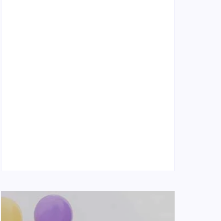
Naše tradičné jedlá netreba rehabilitovať
módou, ale pochopiť ich pôvodnú logiku
2. mája 2026