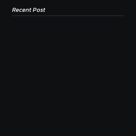
Recent Post
Ako to, že polievka skysne a pokazí sa, napriek
tomu, že ju znovu prevarím?
23. júla 2026