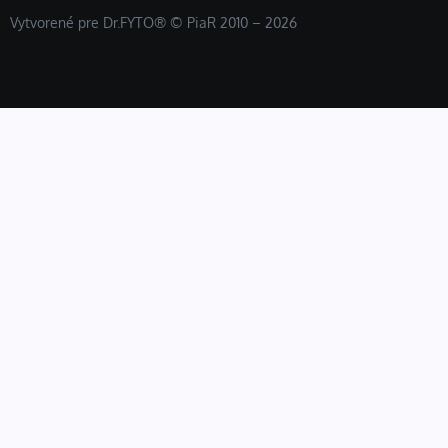
Vytvorené pre Dr.FYTO® © PiaR 2010 – 2026