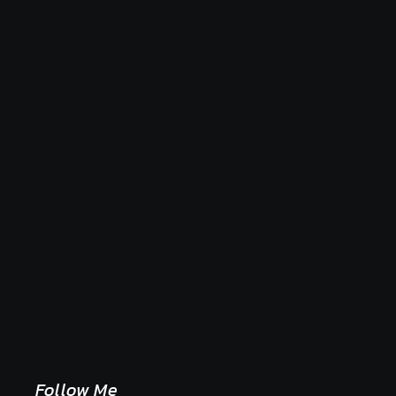
Naše tradičné jedlá netreba rehabilitovať módou,
ale pochopiť ich pôvodnú logiku
2. mája 2026
Follow Me