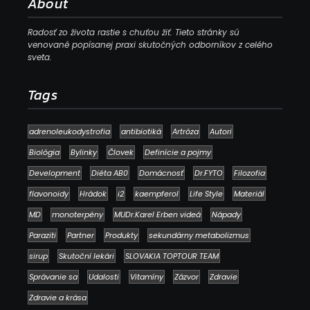
About
Radosť zo života rastie s chuťou žiť. Tieto stránky sú
venované popísanej praxi skutočných odborníkov z celého
sveta.
Tags
adrenoleukodystrofia
antibiotiká
Artróza
Autori
Biológia
Bylinky
Človek
Definície a pojmy
Development
Diéta AB0
Domácnosť
Dr.FYTO
Filozofia
flavonoidy
Hrádok
i2
kaempferol
Life Style
Materiál
MD
monoterpény
MUDr.Karel Erben videá
Nápady
Paraziti
Partner
Produkty
sekundárny metabolizmus
sirup
Skutoční lekári
SLOVAKIA TOPTOUR TEAM
Správanie sa
Udalosti
Vitamíny
Zázvor
Zdravie
Zdravie a krása