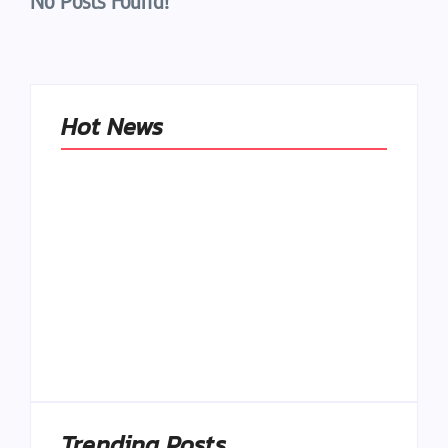
No Posts Found!
Hot News
Naše tradičné jedlá
netreba
rehabilitovať
módou, ale
Spoľahlivé spúšťače
pochopiť ich
a udržiavače pocitu
pôvodnú logiku
sýtosti
By
Admin
By
Admin
Trending Posts