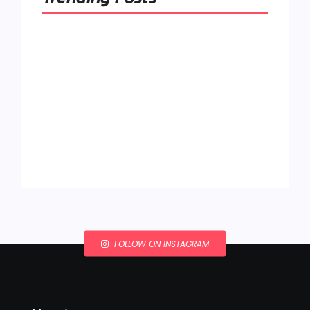
Ako to, že polievka
skysne a pokazí sa,
napriek tomu, že ju
Chlieb náš
znovu prevarím?
každodenný…
By
Admin
By
Admin
FOLLOW ON INSTAGRAM