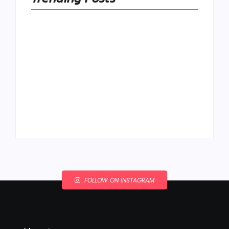
Ako to, že polievka
skysne a pokazí sa,
napriek tomu, že ju
Chlieb náš
znovu prevarím?
každodenný…
By
Admin
By
Admin
FOLLOW ON INSTAGRAM