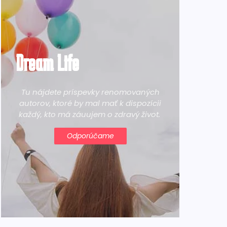
Dream Life
Tu nájdete príspevky renomovaných
autorov, ktoré by mal mať k dispozícii
každý, kto má záuujem o zdravý život.
Odporúčame