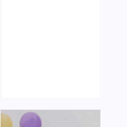
Naše tradičné jedlá netreba rehabilitovať
módou, ale pochopiť ich pôvodnú logiku
2. mája 2026