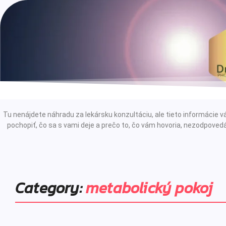
Tu nenájdete náhradu za lekársku konzultáciu, ale tieto informáci
pochopiť, čo sa s vami deje a prečo to, čo vám hovoria, nezodpovedá
Category:
metabolický pokoj