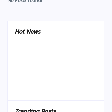
No Posts Found!
Hot News
Naše tradičné jedlá
netreba
rehabilitovať
módou, ale
Spoľahlivé spúšťače
pochopiť ich
a udržiavače pocitu
pôvodnú logiku
sýtosti
By
Admin
By
Admin
Trending Posts