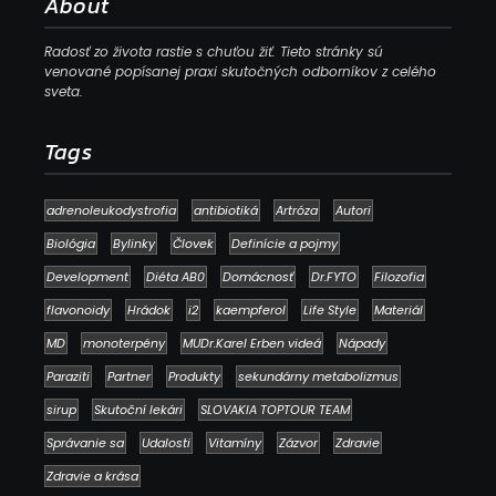
About
Radosť zo života rastie s chuťou žiť. Tieto stránky sú
venované popísanej praxi skutočných odborníkov z celého
sveta.
Tags
adrenoleukodystrofia
antibiotiká
Artróza
Autori
Biológia
Bylinky
Človek
Definície a pojmy
Development
Diéta AB0
Domácnosť
Dr.FYTO
Filozofia
flavonoidy
Hrádok
i2
kaempferol
Life Style
Materiál
MD
monoterpény
MUDr.Karel Erben videá
Nápady
Paraziti
Partner
Produkty
sekundárny metabolizmus
sirup
Skutoční lekári
SLOVAKIA TOPTOUR TEAM
Správanie sa
Udalosti
Vitamíny
Zázvor
Zdravie
Zdravie a krása