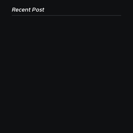
Recent Post
Ako to, že polievka skysne a pokazí sa, napriek
tomu, že ju znovu prevarím?
23. júla 2026