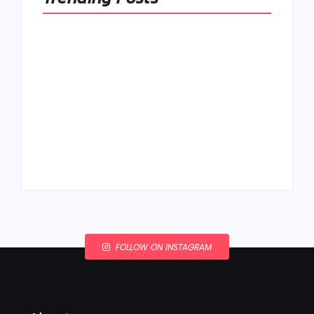
Ako to, že polievka
skysne a pokazí sa,
napriek tomu, že ju
Chlieb náš
znovu prevarím?
každodenný…
By
Admin
By
Admin
FOLLOW ON INSTAGRAM