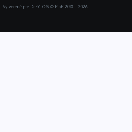
Vytvorené pre Dr.FYTO® © PiaR 2010 – 2026