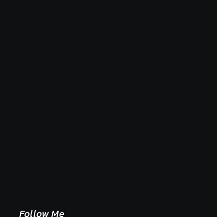
Naše tradičné jedlá netreba rehabilitovať módou,
ale pochopiť ich pôvodnú logiku
2. mája 2026
Follow Me