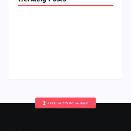
Ako to, že polievka
skysne a pokazí sa,
napriek tomu, že ju
Chlieb náš
znovu prevarím?
každodenný…
By
Admin
By
Admin
FOLLOW ON INSTAGRAM