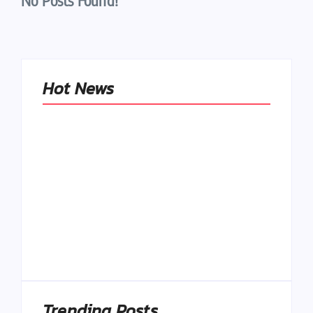
No Posts Found!
Hot News
Naše tradičné jedlá
netreba
rehabilitovať
módou, ale
Spoľahlivé spúšťače
pochopiť ich
a udržiavače pocitu
pôvodnú logiku
sýtosti
By
Admin
By
Admin
Trending Posts