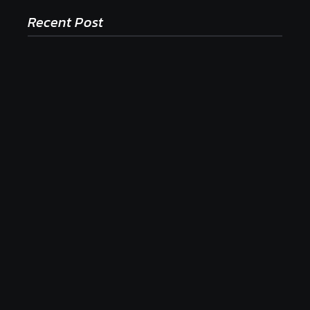
Recent Post
Ako to, že polievka skysne a pokazí sa, napriek
tomu, že ju znovu prevarím?
23. júla 2026