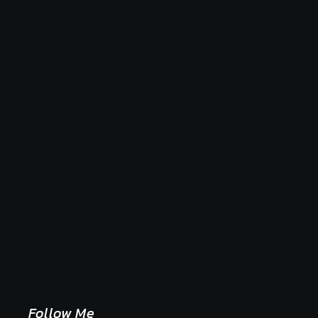
Naše tradičné jedlá netreba rehabilitovať módou,
ale pochopiť ich pôvodnú logiku
2. mája 2026
Follow Me