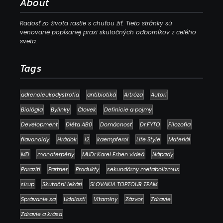
About
Radosť zo života rastie s chuťou žiť. Tieto stránky sú
venované popísanej praxi skutočných odborníkov z celého
sveta.
Tags
adrenoleukodystrofia
antibiotiká
Artróza
Autori
Biológia
Bylinky
Človek
Definície a pojmy
Development
Diéta AB0
Domácnosť
Dr.FYTO
Filozofia
flavonoidy
Hrádok
i2
kaempferol
Life Style
Materiál
MD
monoterpény
MUDr.Karel Erben videá
Nápady
Paraziti
Partner
Produkty
sekundárny metabolizmus
sirup
Skutoční lekári
SLOVAKIA TOPTOUR TEAM
Správanie sa
Udalosti
Vitamíny
Zázvor
Zdravie
Zdravie a krása