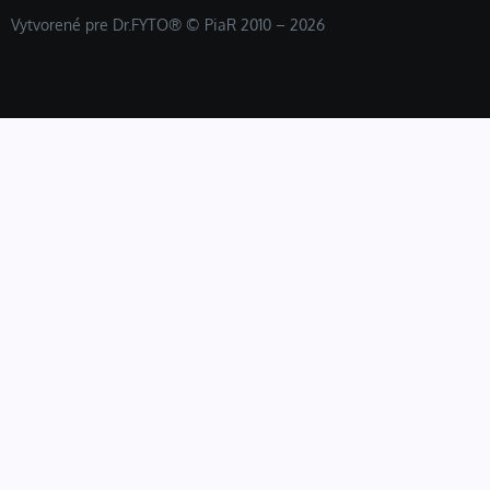
Vytvorené pre Dr.FYTO® © PiaR 2010 – 2026