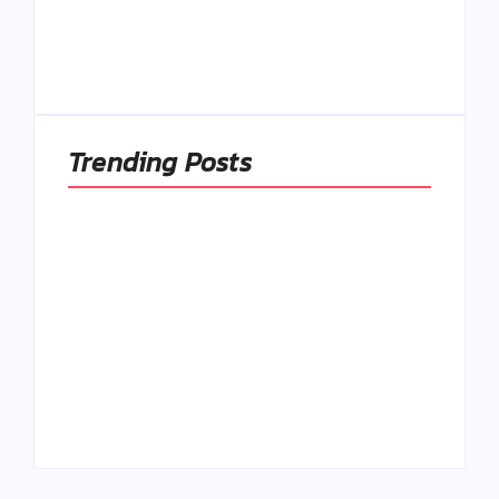
módou, ale
Spoľahlivé spúšťače
pochopiť ich
a udržiavače pocitu
pôvodnú logiku
sýtosti
By
Admin
By
Admin
Trending Posts
Ako to, že polievka
skysne a pokazí sa,
napriek tomu, že ju
Chlieb náš
znovu prevarím?
každodenný…
By
Admin
By
Admin