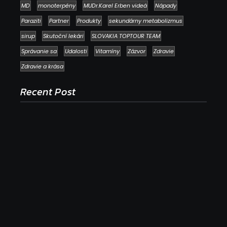
MD
monoterpény
MUDr.Karel Erben videá
Nápady
Paraziti
Partner
Produkty
sekundárny metabolizmus
sirup
Skutoční lekári
SLOVAKIA TOPTOUR TEAM
Správanie sa
Udalosti
Vitamíny
Zázvor
Zdravie
Zdravie a krása
Recent Post