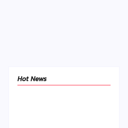
Je káva zlá na artritídu?
21. augusta 2024
-
Admin
Je káva zlá na artritídu? Tu je popis, ako kofeín
ovplyvňuje kĺby Preklad: Dr.FYTO Team Objavili sa u
vás v poslednej dobe bolestivé opuchy kĺbov? Zistite,
či môže byť vinníkom kofeín, keď sa...
Read More
Hot News
Naše tradičné jedlá
netreba
rehabilitovať