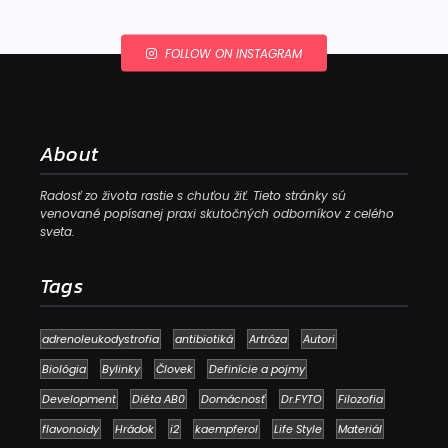
FOLLOW ON INSTAGRAM
About
Radosť zo života rastie s chuťou žiť. Tieto stránky sú
venované popísanej praxi skutočných odborníkov z celého
sveta.
Tags
adrenoleukodystrofia
antibiotiká
Artróza
Autori
Biológia
Bylinky
Človek
Definície a pojmy
Development
Diéta AB0
Domácnosť
Dr.FYTO
Filozofia
flavonoidy
Hrádok
i2
kaempferol
Life Style
Materiál