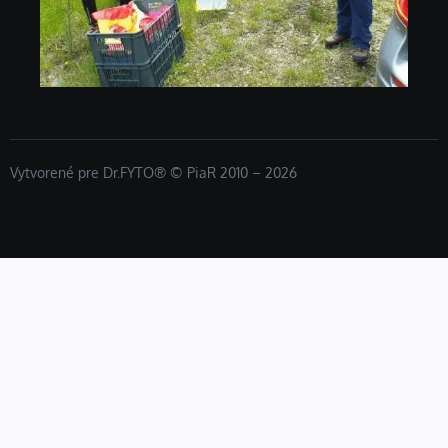
Vytvorené pre Dr.FYTO® © PiaR 2010 – 2026