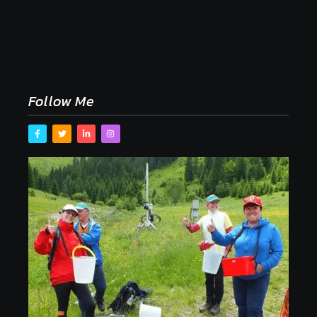
Naše tradičné jedlá netreba rehabilitovať módou,
ale pochopiť ich pôvodnú logiku
2. mája 2026
Follow Me