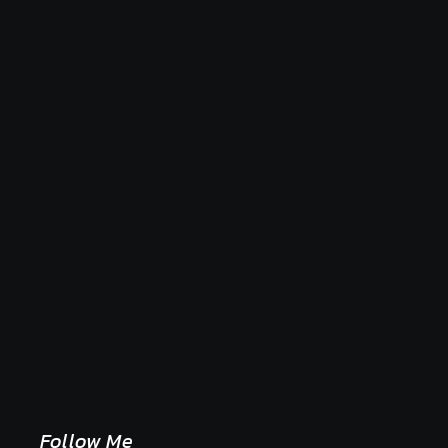
Naše tradičné jedlá netreba rehabilitovať módou,
ale pochopiť ich pôvodnú logiku
2. mája 2026
Follow Me