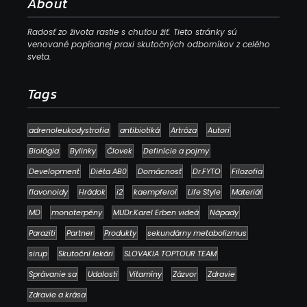
About
Radosť zo života rastie s chuťou žiť. Tieto stránky sú
venované popísanej praxi skutočných odborníkov z celého
sveta.
Tags
adrenoleukodystrofia
antibiotiká
Artróza
Autori
Biológia
Bylinky
Človek
Definície a pojmy
Development
Diéta AB0
Domácnosť
Dr.FYTO
Filozofia
flavonoidy
Hrádok
i2
kaempferol
Life Style
Materiál
MD
monoterpény
MUDr.Karel Erben videá
Nápady
Paraziti
Partner
Produkty
sekundárny metabolizmus
sirup
Skutoční lekári
SLOVAKIA TOPTOUR TEAM
Správanie sa
Udalosti
Vitamíny
Zázvor
Zdravie
Zdravie a krása