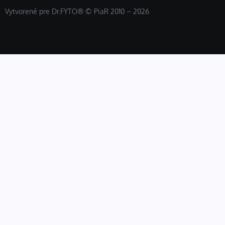
Vytvorené pre Dr.FYTO® © PiaR 2010 – 2026