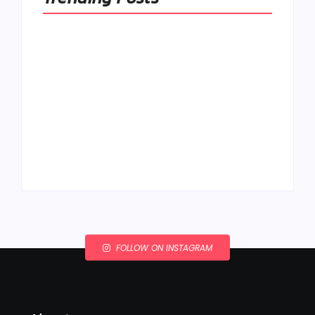
Ako to, že polievka
skysne a pokazí sa,
napriek tomu, že ju
Chlieb náš
znovu prevarím?
každodenný…
By
Admin
By
Admin
FOLLOW ON INSTAGRAM