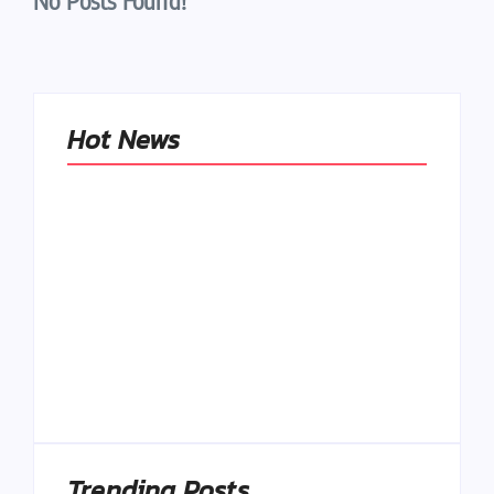
No Posts Found!
Hot News
Naše tradičné jedlá
netreba
rehabilitovať
módou, ale
Spoľahlivé spúšťače
pochopiť ich
a udržiavače pocitu
pôvodnú logiku
sýtosti
By
Admin
By
Admin
Trending Posts