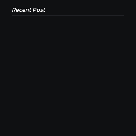
Recent Post
Ako to, že polievka skysne a pokazí sa, napriek
tomu, že ju znovu prevarím?
23. júla 2026