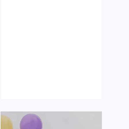
Naše tradičné jedlá netreba rehabilitovať
módou, ale pochopiť ich pôvodnú logiku
2. mája 2026