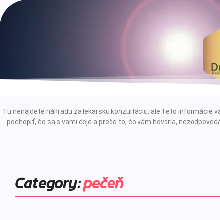
Tu nenájdete náhradu za lekársku konzultáciu, ale tieto informáci
pochopiť, čo sa s vami deje a prečo to, čo vám hovoria, nezodpovedá
Category:
pečeň