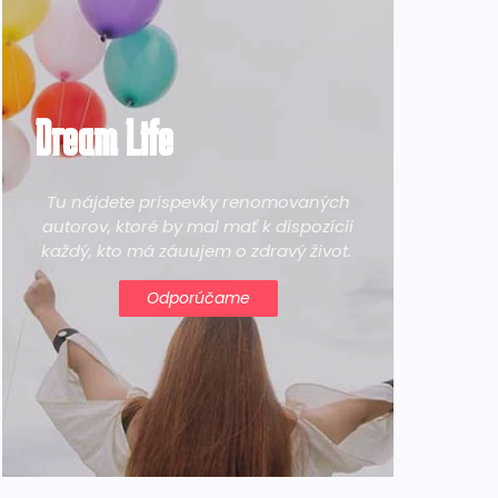
Dream Life
Tu nájdete príspevky renomovaných
autorov, ktoré by mal mať k dispozícii
každý, kto má záuujem o zdravý život.
Odporúčame