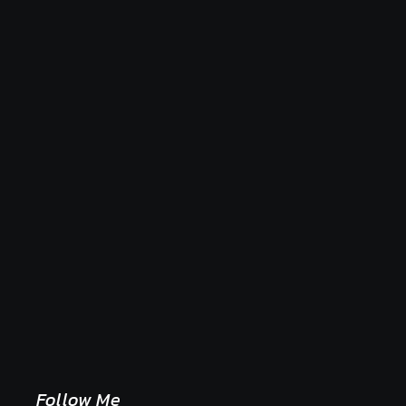
Naše tradičné jedlá netreba rehabilitovať módou,
ale pochopiť ich pôvodnú logiku
2. mája 2026
Follow Me