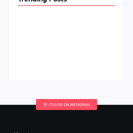
Ako to, že polievka
skysne a pokazí sa,
napriek tomu, že ju
Chlieb náš
znovu prevarím?
každodenný…
By
Admin
By
Admin
FOLLOW ON INSTAGRAM