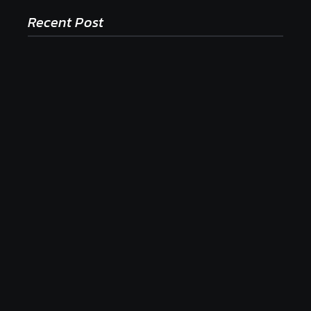
Recent Post
Ako to, že polievka skysne a pokazí sa, napriek
tomu, že ju znovu prevarím?
23. júla 2026