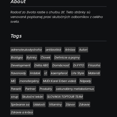
About
Radosť zo života rastie s chuťou žiť. Tieto stránky sú
venované popísanej praxi skutočných odborníkov z celého
sveta.
Tags
adrenoleukodystrofia
antibiotiká
Artróza
Autori
Biológia
Bylinky
Človek
Definície a pojmy
Development
Diéta AB0
Domácnosť
Dr.FYTO
Filozofia
flavonoidy
Hrádok
i2
kaempferol
Life Style
Materiál
MD
monoterpény
MUDr.Karel Erben videá
Nápady
Paraziti
Partner
Produkty
sekundárny metabolizmus
sirup
Skutoční lekári
SLOVAKIA TOPTOUR TEAM
Správanie sa
Udalosti
Vitamíny
Zázvor
Zdravie
Zdravie a krása