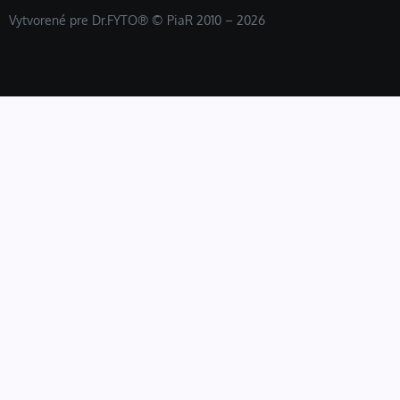
Vytvorené pre Dr.FYTO® © PiaR 2010 – 2026