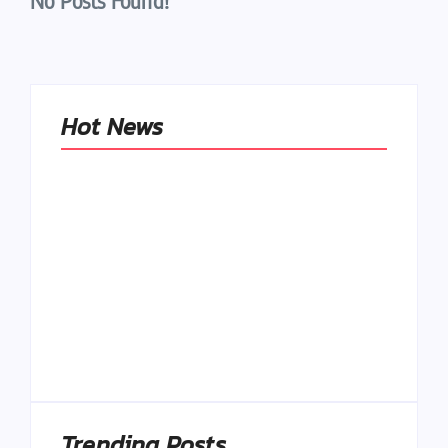
No Posts Found!
Hot News
Naše tradičné jedlá
netreba
rehabilitovať
módou, ale
Spoľahlivé spúšťače
pochopiť ich
a udržiavače pocitu
pôvodnú logiku
sýtosti
By
Admin
By
Admin
Trending Posts