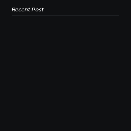
Recent Post
Ako to, že polievka skysne a pokazí sa, napriek
tomu, že ju znovu prevarím?
23. júla 2026