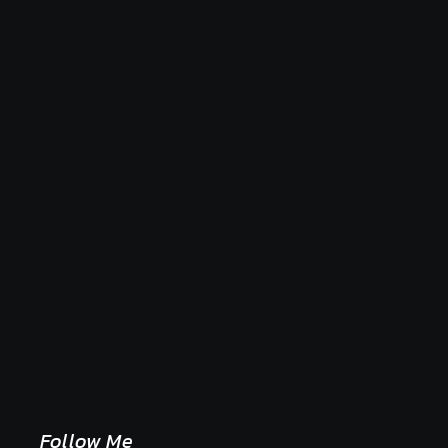
Naše tradičné jedlá netreba rehabilitovať módou,
ale pochopiť ich pôvodnú logiku
2. mája 2026
Follow Me