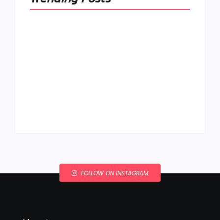
Ako to, že polievka
skysne a pokazí sa,
napriek tomu, že ju
Chlieb náš
znovu prevarím?
každodenný…
By
Admin
By
Admin
FOLLOW ON INSTAGRAM