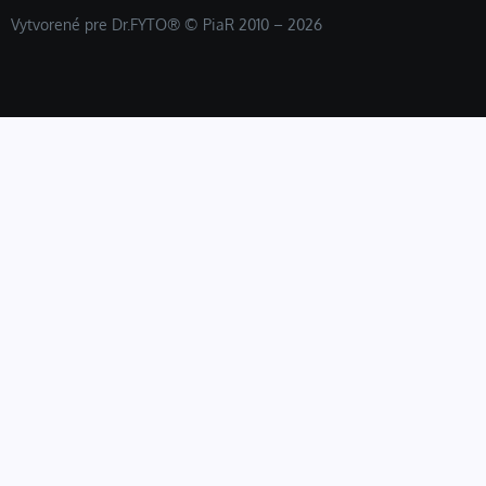
Vytvorené pre Dr.FYTO® © PiaR 2010 – 2026