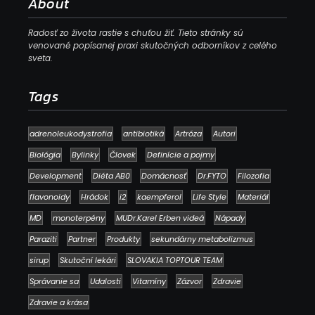
About
Radosť zo života rastie s chuťou žiť. Tieto stránky sú
venované popísanej praxi skutočných odborníkov z celého
sveta.
Tags
adrenoleukodystrofia
antibiotiká
Artróza
Autori
Biológia
Bylinky
Človek
Definície a pojmy
Development
Diéta AB0
Domácnosť
Dr.FYTO
Filozofia
flavonoidy
Hrádok
i2
kaempferol
Life Style
Materiál
MD
monoterpény
MUDr.Karel Erben videá
Nápady
Paraziti
Partner
Produkty
sekundárny metabolizmus
sirup
Skutoční lekári
SLOVAKIA TOPTOUR TEAM
Správanie sa
Udalosti
Vitamíny
Zázvor
Zdravie
Zdravie a krása