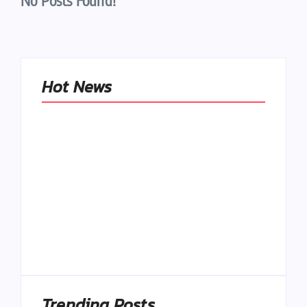
No Posts Found!
Hot News
Naše tradičné jedlá
netreba
rehabilitovať
módou, ale
Spoľahlivé spúšťače
pochopiť ich
a udržiavače pocitu
pôvodnú logiku
sýtosti
By
Admin
By
Admin
Trending Posts