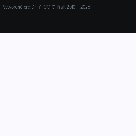
Vytvorené pre Dr.FYTO® © PiaR 2010 – 2026