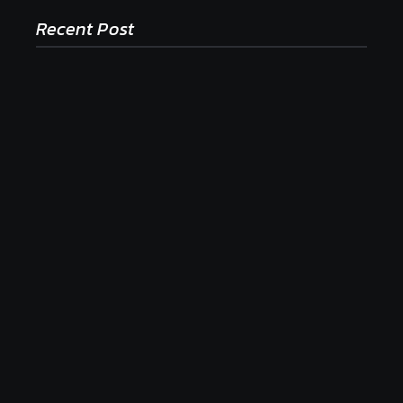
Recent Post
Ako to, že polievka skysne a pokazí sa, napriek
tomu, že ju znovu prevarím?
23. júla 2026