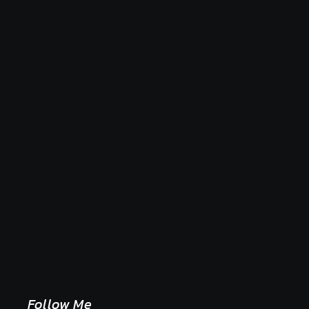
Naše tradičné jedlá netreba rehabilitovať módou,
ale pochopiť ich pôvodnú logiku
2. mája 2026
Follow Me