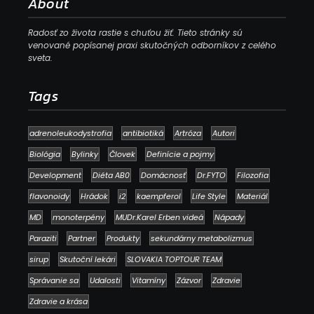
About
Radosť zo života rastie s chuťou žiť. Tieto stránky sú
venované popísanej praxi skutočných odborníkov z celého
sveta.
Tags
adrenoleukodystrofia
antibiotiká
Artróza
Autori
Biológia
Bylinky
Človek
Definície a pojmy
Development
Diéta AB0
Domácnosť
Dr.FYTO
Filozofia
flavonoidy
Hrádok
i2
kaempferol
Life Style
Materiál
MD
monoterpény
MUDr.Karel Erben videá
Nápady
Paraziti
Partner
Produkty
sekundárny metabolizmus
sirup
Skutoční lekári
SLOVAKIA TOPTOUR TEAM
Správanie sa
Udalosti
Vitamíny
Zázvor
Zdravie
Zdravie a krása