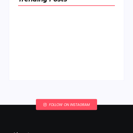
Ako to, že polievka
skysne a pokazí sa,
napriek tomu, že ju
Chlieb náš
znovu prevarím?
každodenný…
By
Admin
By
Admin
FOLLOW ON INSTAGRAM