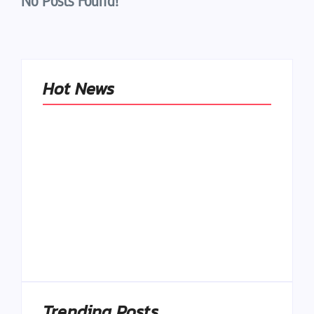
No Posts Found!
Hot News
Naše tradičné jedlá
netreba
rehabilitovať
módou, ale
Spoľahlivé spúšťače
pochopiť ich
a udržiavače pocitu
pôvodnú logiku
sýtosti
By
Admin
By
Admin
Trending Posts