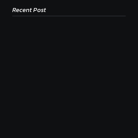
Recent Post
Ako to, že polievka skysne a pokazí sa, napriek
tomu, že ju znovu prevarím?
23. júla 2026