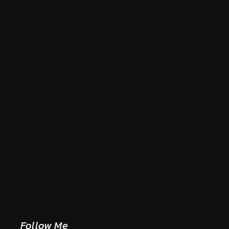
Naše tradičné jedlá netreba rehabilitovať módou,
ale pochopiť ich pôvodnú logiku
2. mája 2026
Follow Me