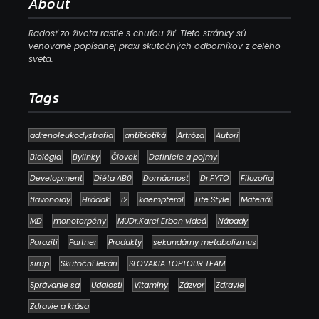
About
Radosť zo života rastie s chuťou žiť. Tieto stránky sú
venované popísanej praxi skutočných odborníkov z celého
sveta.
Tags
adrenoleukodystrofia
antibiotiká
Artróza
Autori
Biológia
Bylinky
Človek
Definície a pojmy
Development
Diéta AB0
Domácnosť
Dr.FYTO
Filozofia
flavonoidy
Hrádok
i2
kaempferol
Life Style
Materiál
MD
monoterpény
MUDr.Karel Erben videá
Nápady
Paraziti
Partner
Produkty
sekundárny metabolizmus
sirup
Skutoční lekári
SLOVAKIA TOPTOUR TEAM
Správanie sa
Udalosti
Vitamíny
Zázvor
Zdravie
Zdravie a krása