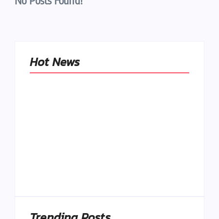
No Posts Found!
Hot News
Naše tradičné jedlá
netreba
rehabilitovať
módou, ale
Spoľahlivé spúšťače
pochopiť ich
a udržiavače pocitu
pôvodnú logiku
sýtosti
By
Admin
By
Admin
Trending Posts