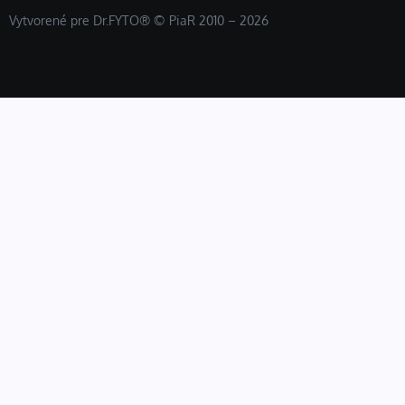
Vytvorené pre Dr.FYTO® © PiaR 2010 – 2026