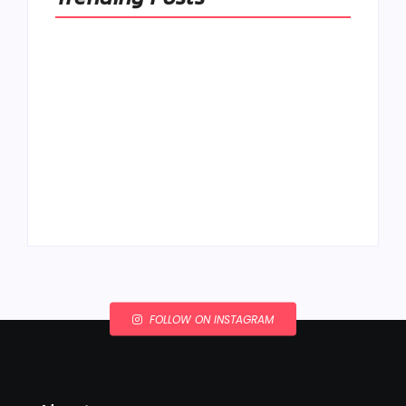
Ako to, že polievka
skysne a pokazí sa,
napriek tomu, že ju
Chlieb náš
znovu prevarím?
každodenný…
By
Admin
By
Admin
FOLLOW ON INSTAGRAM