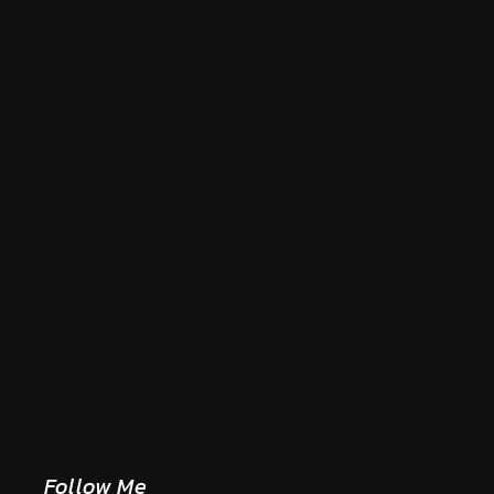
Naše tradičné jedlá netreba rehabilitovať módou,
ale pochopiť ich pôvodnú logiku
2. mája 2026
Follow Me