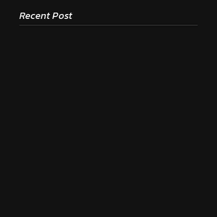
Recent Post
Ako to, že polievka skysne a pokazí sa, napriek
tomu, že ju znovu prevarím?
23. júla 2026