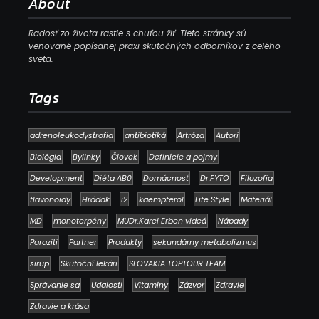
About
Radosť zo života rastie s chuťou žiť. Tieto stránky sú
venované popísanej praxi skutočných odborníkov z celého
sveta.
Tags
adrenoleukodystrofia
antibiotiká
Artróza
Autori
Biológia
Bylinky
Človek
Definície a pojmy
Development
Diéta AB0
Domácnosť
Dr.FYTO
Filozofia
flavonoidy
Hrádok
i2
kaempferol
Life Style
Materiál
MD
monoterpény
MUDr.Karel Erben videá
Nápady
Paraziti
Partner
Produkty
sekundárny metabolizmus
sirup
Skutoční lekári
SLOVAKIA TOPTOUR TEAM
Správanie sa
Udalosti
Vitamíny
Zázvor
Zdravie
Zdravie a krása