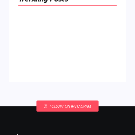
Ako to, že polievka
skysne a pokazí sa,
napriek tomu, že ju
Chlieb náš
znovu prevarím?
každodenný…
By
Admin
By
Admin
FOLLOW ON INSTAGRAM