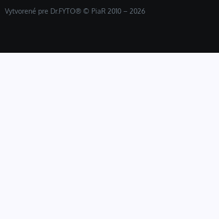
Vytvorené pre Dr.FYTO® © PiaR 2010 – 2026