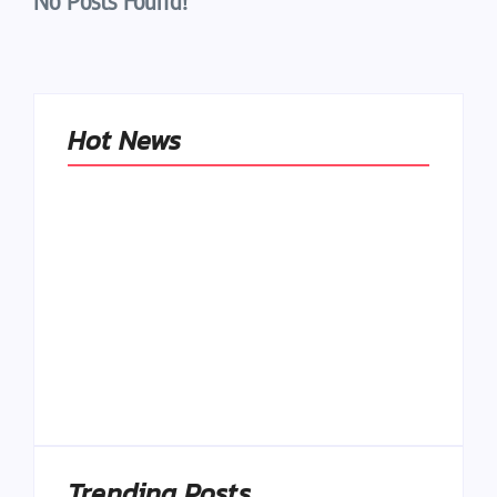
No Posts Found!
Hot News
Naše tradičné jedlá
netreba
rehabilitovať
módou, ale
Spoľahlivé spúšťače
pochopiť ich
a udržiavače pocitu
pôvodnú logiku
sýtosti
By
Admin
By
Admin
Trending Posts