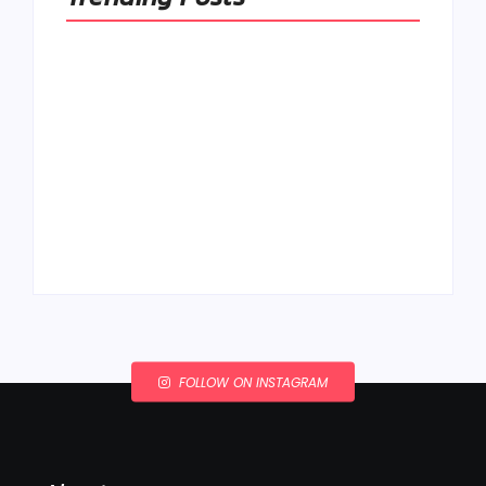
Ako to, že polievka
skysne a pokazí sa,
napriek tomu, že ju
Chlieb náš
znovu prevarím?
každodenný…
By
Admin
By
Admin
FOLLOW ON INSTAGRAM