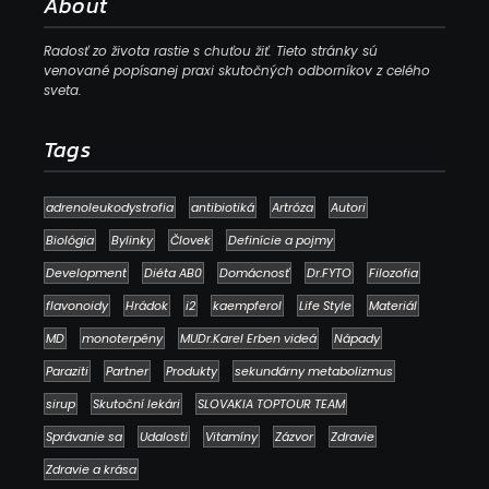
About
Radosť zo života rastie s chuťou žiť. Tieto stránky sú
venované popísanej praxi skutočných odborníkov z celého
sveta.
Tags
adrenoleukodystrofia
antibiotiká
Artróza
Autori
Biológia
Bylinky
Človek
Definície a pojmy
Development
Diéta AB0
Domácnosť
Dr.FYTO
Filozofia
flavonoidy
Hrádok
i2
kaempferol
Life Style
Materiál
MD
monoterpény
MUDr.Karel Erben videá
Nápady
Paraziti
Partner
Produkty
sekundárny metabolizmus
sirup
Skutoční lekári
SLOVAKIA TOPTOUR TEAM
Správanie sa
Udalosti
Vitamíny
Zázvor
Zdravie
Zdravie a krása