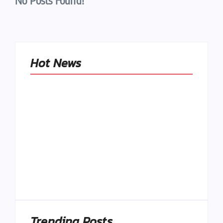
No Posts Found!
Hot News
Naše tradičné jedlá
netreba
rehabilitovať
módou, ale
Spoľahlivé spúšťače
pochopiť ich
a udržiavače pocitu
pôvodnú logiku
sýtosti
By
Admin
By
Admin
Trending Posts