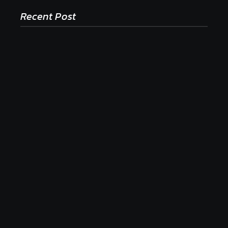
Recent Post
Ako to, že polievka skysne a pokazí sa, napriek
tomu, že ju znovu prevarím?
23. júla 2026