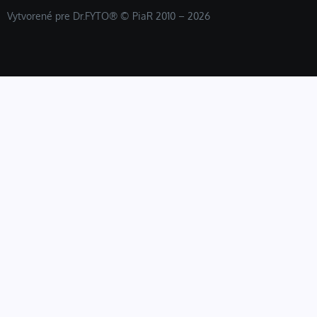
Vytvorené pre Dr.FYTO® © PiaR 2010 – 2026