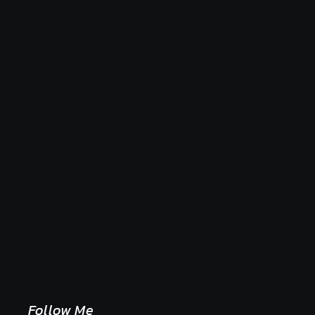
Naše tradičné jedlá netreba rehabilitovať módou,
ale pochopiť ich pôvodnú logiku
2. mája 2026
Follow Me