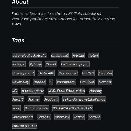
About
Radosť zo života rastie s chuťou žiť. Tieto stránky sú
venované popísanej praxi skutočných odborníkov z celého
sveta.
Tags
adrenoleukodystrofia
antibiotiká
Artróza
Autori
Biológia
Bylinky
Človek
Definície a pojmy
Development
Diéta AB0
Domácnosť
Dr.FYTO
Filozofia
flavonoidy
Hrádok
i2
kaempferol
Life Style
Materiál
MD
monoterpény
MUDr.Karel Erben videá
Nápady
Paraziti
Partner
Produkty
sekundárny metabolizmus
sirup
Skutoční lekári
SLOVAKIA TOPTOUR TEAM
Správanie sa
Udalosti
Vitamíny
Zázvor
Zdravie
Zdravie a krása