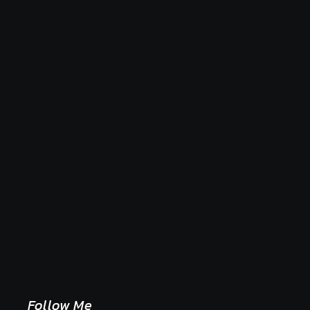
Naše tradičné jedlá netreba rehabilitovať módou,
ale pochopiť ich pôvodnú logiku
2. mája 2026
Follow Me