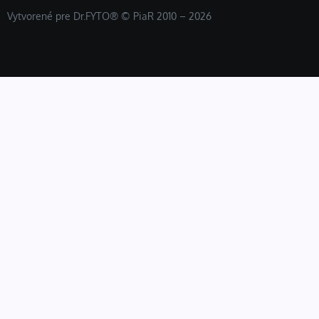
Vytvorené pre Dr.FYTO® © PiaR 2010 – 2026