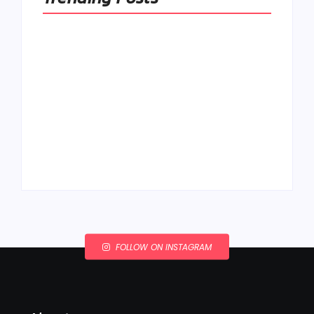
Ako to, že polievka
skysne a pokazí sa,
napriek tomu, že ju
Chlieb náš
znovu prevarím?
každodenný…
By
Admin
By
Admin
FOLLOW ON INSTAGRAM