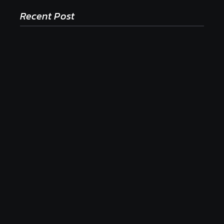
Recent Post
Ako to, že polievka skysne a pokazí sa, napriek
tomu, že ju znovu prevarím?
23. júla 2026