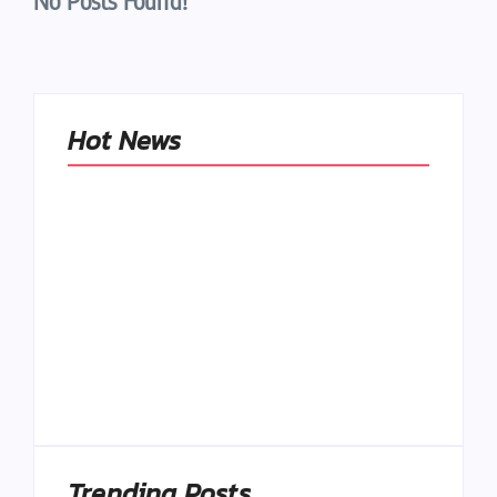
No Posts Found!
Hot News
Naše tradičné jedlá
netreba
rehabilitovať
módou, ale
Spoľahlivé spúšťače
pochopiť ich
a udržiavače pocitu
pôvodnú logiku
sýtosti
By
Admin
By
Admin
Trending Posts