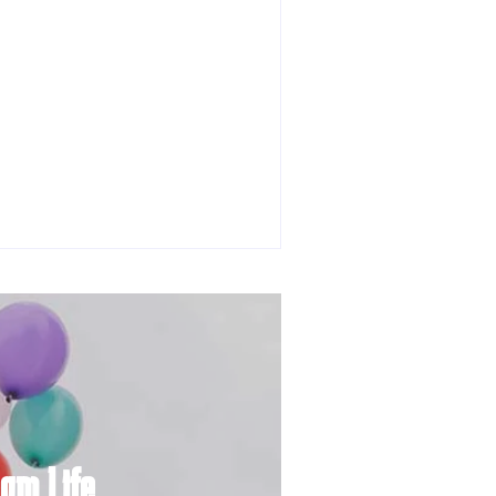
tradičné jedlá netreba
ilitovať módou, ale pochopiť
pôvodnú logiku
mája 2026
am Life