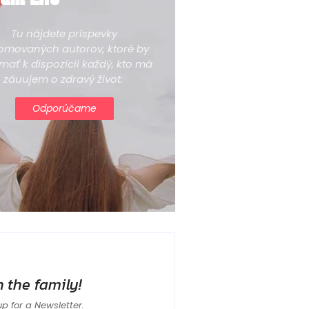
Tu nájdete príspevky
omovaných autorov, ktoré by
mať k dispozícii každý, kto má
záuujem o zdravý život.
Odporúčame
n the family!
up for a Newsletter.