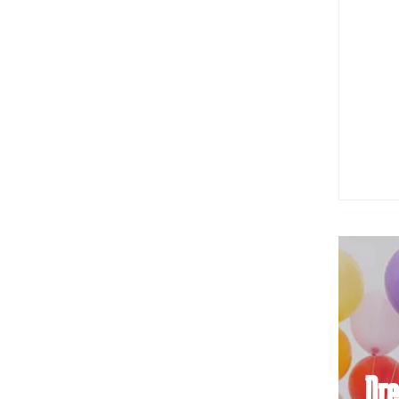
Naše 
rehab
ich 
2. 
Dre