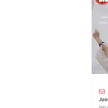
ren
mal 
Joi
Sign 