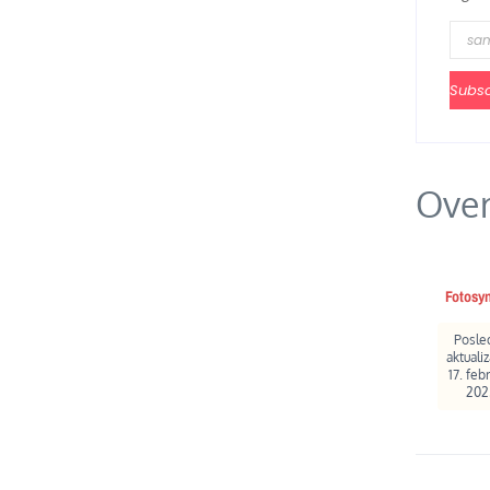
Subsc
Over
Fotosy
Posle
aktualiz
17. feb
202