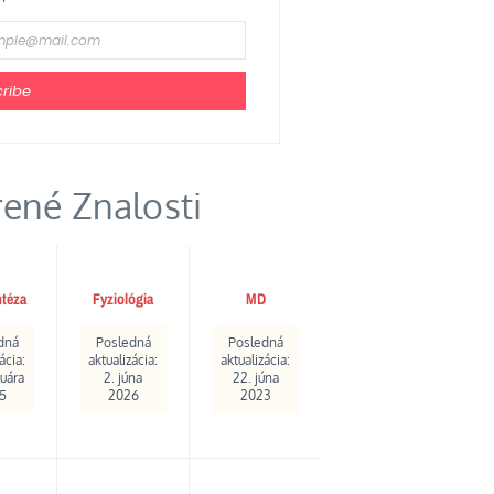
ribe
ené Znalosti
ntéza
Fyziológia
MD
dná
Posledná
Posledná
ácia:
aktualizácia:
aktualizácia:
ruára
2. júna
22. júna
5
2026
2023