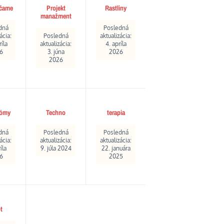
čame
Projekt
Rastliny
manažment
dná
Posledná
ácia:
Posledná
aktualizácia:
ríla
aktualizácia:
4. apríla
6
3. júna
2026
2026
ómy
Techno
terapia
dná
Posledná
Posledná
ácia:
aktualizácia:
aktualizácia:
íla
9. júla 2024
22. januára
6
2025
t