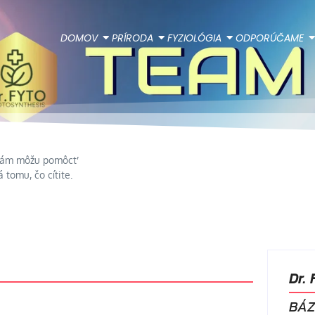
DOMOV
PRÍRODA
FYZIOLÓGIA
ODPORÚČAME
e vám môžu pomôcť
 tomu, čo cítite.
Dr.
BÁZ