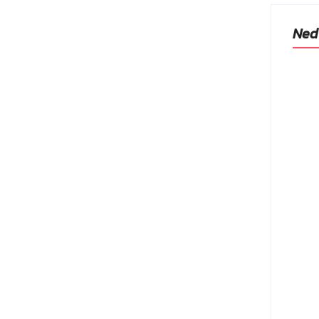
Ned
Ako t
ocitu sýtosti
sa, n
prev
23.
elkoviny — hlavný biologický „brzdový pedál“
trukoviny, srvátka, hrachový proteín. Bielkoviny