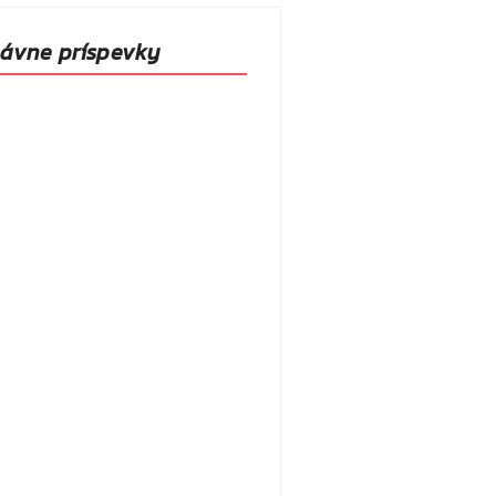
ávne príspevky
o, že polievka skysne a pokazí
apriek tomu, že ju znovu
arím?
 júla 2026