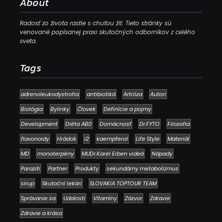
About
Radosť zo života rastie s chuťou žiť. Tieto stránky sú
venované popísanej praxi skutočných odborníkov z celého
sveta.
Tags
adrenoleukodystrofia
antibiotiká
Artróza
Autori
Biológia
Bylinky
Človek
Definície a pojmy
Development
Diéta AB0
Domácnosť
Dr.FYTO
Filozofia
flavonoidy
Hrádok
i2
kaempferol
Life Style
Materiál
MD
monoterpény
MUDr.Karel Erben videá
Nápady
Paraziti
Partner
Produkty
sekundárny metabolizmus
sirup
Skutoční lekári
SLOVAKIA TOPTOUR TEAM
Správanie sa
Udalosti
Vitamíny
Zázvor
Zdravie
Zdravie a krása