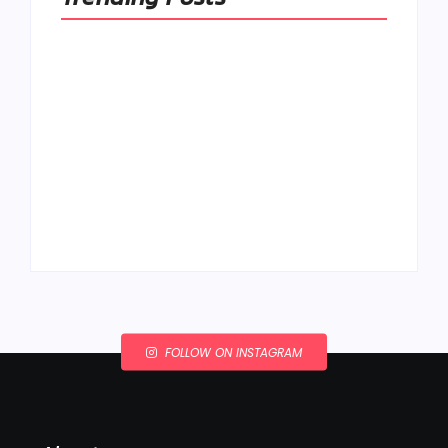
Ako to, že polievka
skysne a pokazí sa,
napriek tomu, že ju
Chlieb náš
znovu prevarím?
každodenný…
By
Admin
By
Admin
FOLLOW ON INSTAGRAM