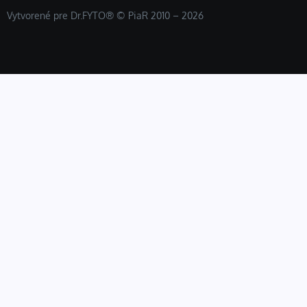
Vytvorené pre Dr.FYTO® © PiaR 2010 – 2026