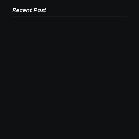
Recent Post
Ako to, že polievka skysne a pokazí sa, napriek
tomu, že ju znovu prevarím?
23. júla 2026