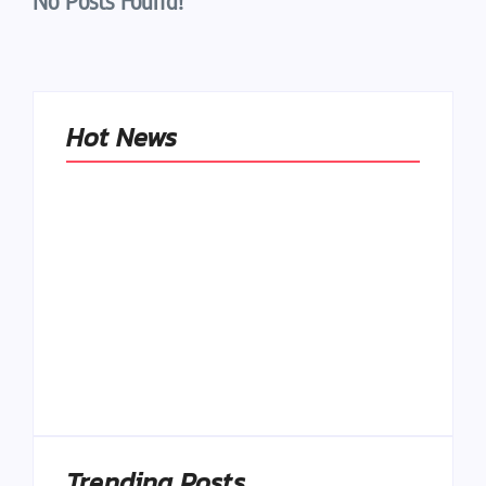
No Posts Found!
Hot News
Naše tradičné jedlá
netreba
rehabilitovať
módou, ale
Spoľahlivé spúšťače
pochopiť ich
a udržiavače pocitu
pôvodnú logiku
sýtosti
By
Admin
By
Admin
Trending Posts