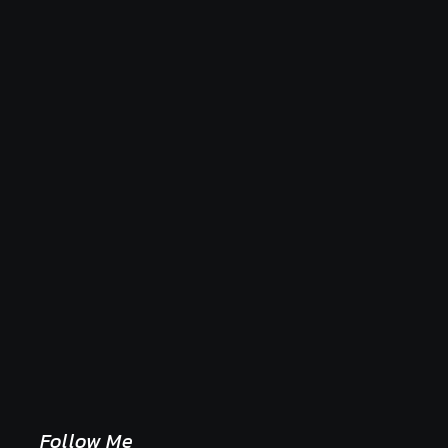
Naše tradičné jedlá netreba rehabilitovať módou,
ale pochopiť ich pôvodnú logiku
2. mája 2026
Follow Me