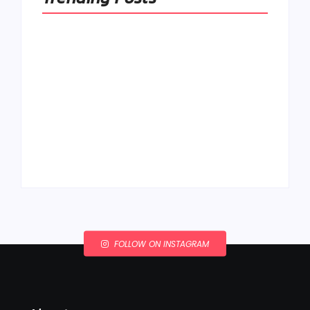
Ako to, že polievka
skysne a pokazí sa,
napriek tomu, že ju
Chlieb náš
znovu prevarím?
každodenný…
By
Admin
By
Admin
FOLLOW ON INSTAGRAM