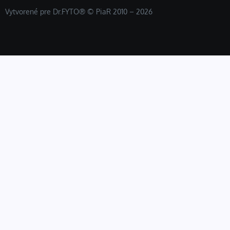
Vytvorené pre Dr.FYTO® © PiaR 2010 – 2026