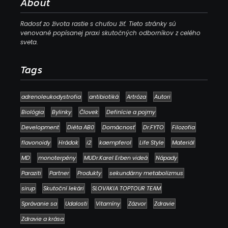
About
Radosť zo života rastie s chuťou žiť. Tieto stránky sú
venované popísanej praxi skutočných odborníkov z celého
sveta.
Tags
adrenoleukodystrofia
antibiotiká
Artróza
Autori
Biológia
Bylinky
Človek
Definície a pojmy
Development
Diéta AB0
Domácnosť
Dr.FYTO
Filozofia
flavonoidy
Hrádok
i2
kaempferol
Life Style
Materiál
MD
monoterpény
MUDr.Karel Erben videá
Nápady
Paraziti
Partner
Produkty
sekundárny metabolizmus
sirup
Skutoční lekári
SLOVAKIA TOPTOUR TEAM
Správanie sa
Udalosti
Vitamíny
Zázvor
Zdravie
Zdravie a krása