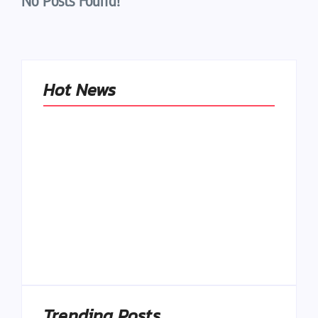
No Posts Found!
Hot News
Naše tradičné jedlá
netreba
rehabilitovať
módou, ale
Spoľahlivé spúšťače
pochopiť ich
a udržiavače pocitu
pôvodnú logiku
sýtosti
By
Admin
By
Admin
Trending Posts