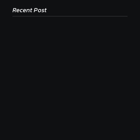
Recent Post
Ako to, že polievka skysne a pokazí sa, napriek
tomu, že ju znovu prevarím?
23. júla 2026