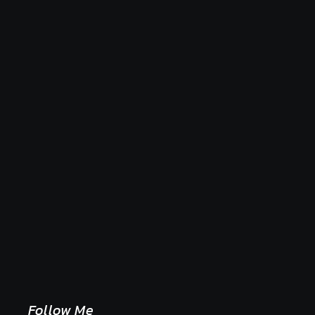
Naše tradičné jedlá netreba rehabilitovať módou,
ale pochopiť ich pôvodnú logiku
2. mája 2026
Follow Me