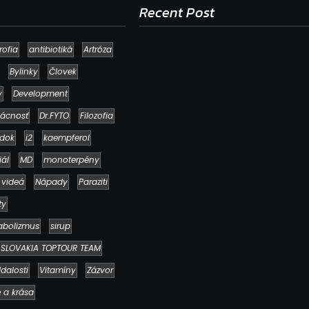
Recent Post
rofia
antibiotiká
Artróza
Bylinky
Človek
y
Development
ácnosť
Dr.FYTO
Filozofia
dok
i2
kaempferol
iál
MD
monoterpény
 videá
Nápady
Paraziti
Ako to, že polievka skysne a pokazí sa
napriek tomu, že ju znovu prevarím?
ty
23. júla 2026
abolizmus
sirup
SLOVAKIA TOPTOUR TEAM
dalosti
Vitamíny
Zázvor
e a krása