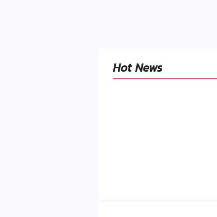
Hot News
Naše tradičné jedlá
netreba rehabilitovať
módou, ale pochopiť ic
pôvodnú logiku
By
Admin
-
2. mája 2026