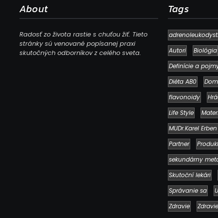
About
Tags
Radosť zo života rastie s chuťou žiť. Tieto
adrenoleukodyst
stránky sú venované popísanej praxi
Autori
Biológia
skutočných odborníkov z celého sveta.
Definície a pojm
Diéta AB0
Dom
flavonoidy
Hrá
Life Style
Mater
MUDr.Karel Erben
Partner
Produk
sekundárny met
Skutoční lekári
Správanie sa
U
Zdravie
Zdravi