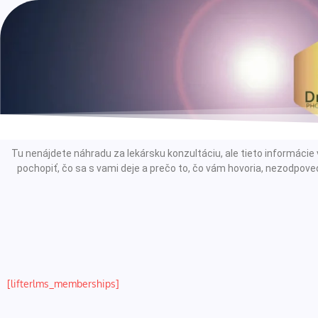
Tu nenájdete náhradu za lekársku konzultáciu, ale tieto informác
pochopiť, čo sa s vami deje a prečo to, čo vám hovoria, nezodpoved
[lifterlms_memberships]