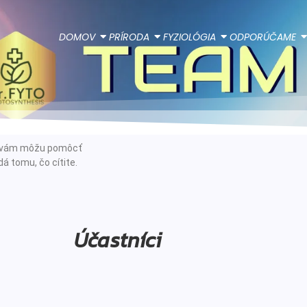
DOMOV
PRÍRODA
FYZIOLÓGIA
ODPORÚČAME
ie vám môžu pomôcť
á tomu, čo cítite.
Účastníci