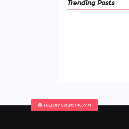
Trending Posts
Ako to, že polievka sky
a pokazí sa, napriek to
že ju znovu prevarím?
By
Admin
-
23. júla 2026
FOLLOW ON INSTAGRAM