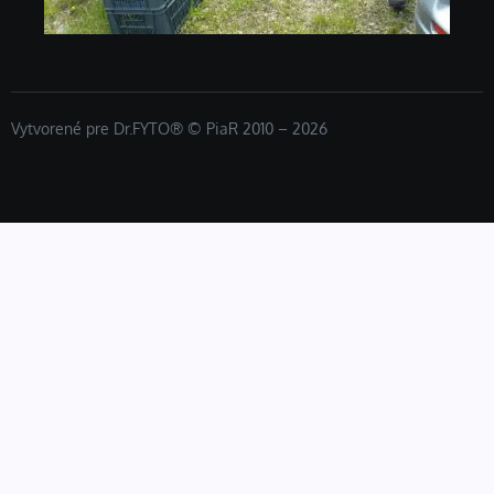
Vytvorené pre Dr.FYTO® © PiaR 2010 – 2026