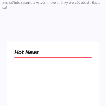
zmazať túto stránku a vytvoriť nové stránky pre váš obsah. Bavte
sa!
Hot News
Naše tradičné jedlá
netreba
rehabilitovať
módou, ale
Spoľahlivé spúšťače
pochopiť ich
a udržiavače pocitu
pôvodnú logiku
sýtosti