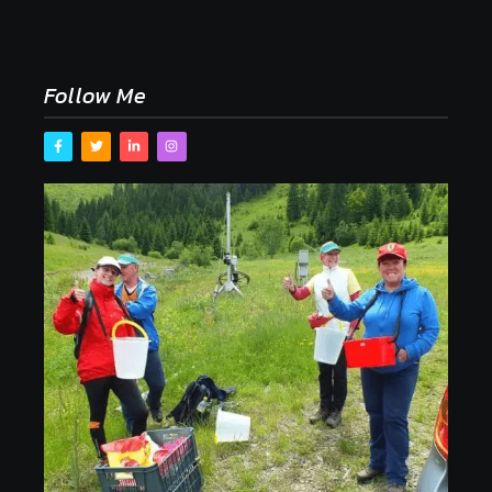
Naše tradičné jedlá netreba rehabilitovať módou,
ale pochopiť ich pôvodnú logiku
2. mája 2026
Follow Me