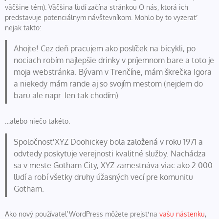
väčšine tém). Väčšina ľudí začína stránkou O nás, ktorá ich
predstavuje potenciálnym návštevníkom. Mohlo by to vyzerať
nejak takto:
Ahojte! Cez deň pracujem ako poslíček na bicykli, po
nociach robím najlepšie drinky v príjemnom bare a toto je
moja webstránka. Bývam v Trenčíne, mám škrečka Igora
a niekedy mám rande aj so svojím mestom (nejdem do
baru ale napr. len tak chodím).
…alebo niečo takéto:
Spoločnosť XYZ Doohickey bola založená v roku 1971 a
odvtedy poskytuje verejnosti kvalitné služby. Nachádza
sa v meste Gotham City, XYZ zamestnáva viac ako 2 000
ľudí a robí všetky druhy úžasných vecí pre komunitu
Gotham.
Ako nový používateľ WordPress môžete prejsť na
vašu nástenku
,