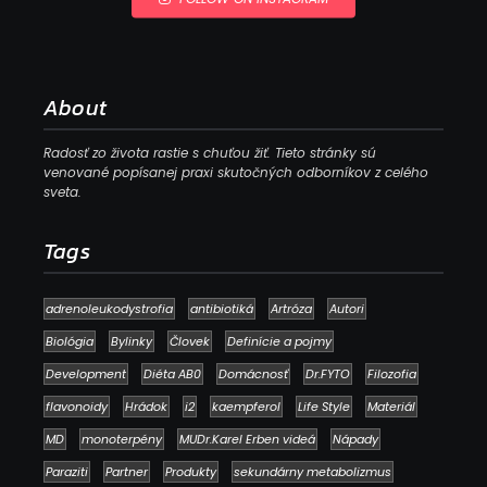
About
Radosť zo života rastie s chuťou žiť. Tieto stránky sú
venované popísanej praxi skutočných odborníkov z celého
sveta.
Tags
adrenoleukodystrofia
antibiotiká
Artróza
Autori
Biológia
Bylinky
Človek
Definície a pojmy
Development
Diéta AB0
Domácnosť
Dr.FYTO
Filozofia
flavonoidy
Hrádok
i2
kaempferol
Life Style
Materiál
MD
monoterpény
MUDr.Karel Erben videá
Nápady
Paraziti
Partner
Produkty
sekundárny metabolizmus