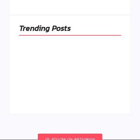
By
Admin
By
Admin
Trending Posts
Ako to, že polievka
skysne a pokazí sa,
napriek tomu, že ju
Chlieb náš
znovu prevarím?
každodenný…
By
Admin
By
Admin
FOLLOW ON INSTAGRAM