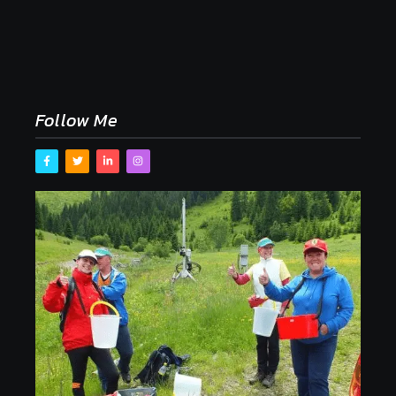
Naše tradičné jedlá netreba rehabilitovať módou,
ale pochopiť ich pôvodnú logiku
2. mája 2026
Follow Me