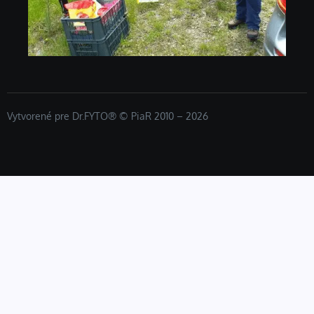
Vytvorené pre Dr.FYTO® © PiaR 2010 – 2026