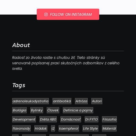
FOLLOW ON INSTAGRAM
About
Radosť zo života rastie s chuťou žiť. Tieto stránky sú
venované popísanej praxi skutočných odborníkov z celého
sveta.
Tags
adrenoleukodystrofia
antibiotiká
Artróza
Autori
Biológia
Bylinky
Človek
Definície a pojmy
Development
Diéta AB0
Domácnosť
Dr.FYTO
Filozofia
flavonoidy
Hrádok
i2
kaempferol
Life Style
Materiál