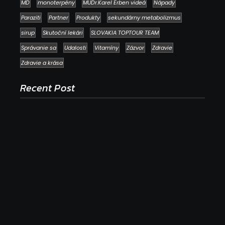
MD
monoterpény
MUDr.Karel Erben videá
Nápady
Paraziti
Partner
Produkty
sekundárny metabolizmus
sirup
Skutoční lekári
SLOVAKIA TOPTOUR TEAM
Správanie sa
Udalosti
Vitamíny
Zázvor
Zdravie
Zdravie a krása
Recent Post