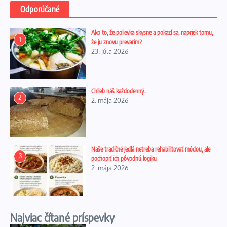
Odporúčané
Ako to, že polievka skysne a pokazí sa, napriek tomu,
1
že ju znovu prevarím?
23. júla 2026
Chlieb náš každodenný…
2
2. mája 2026
Naše tradičné jedlá netreba rehabilitovať módou, ale
3
pochopiť ich pôvodnú logiku
2. mája 2026
Najviac čítané príspevky