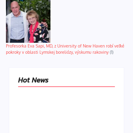
Profesorka Eva Sapi, MD, z University of New Haven robí veľké
pokroky v oblasti Lymskej boreliózy, výskumu rakoviny
(1)
Hot News
Naše tradičné jedlá
netreba
rehabilitovať
módou, ale
Spoľahlivé spúšťače