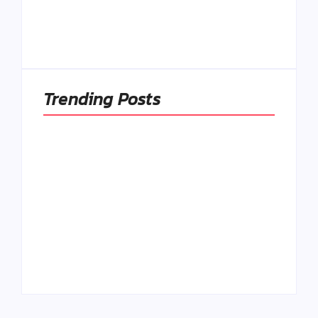
pochopiť ich
a udržiavače pocitu
pôvodnú logiku
sýtosti
By
Admin
By
Admin
Trending Posts
Ako to, že polievka
skysne a pokazí sa,
napriek tomu, že ju
Chlieb náš
znovu prevarím?
každodenný…
By
Admin
By
Admin