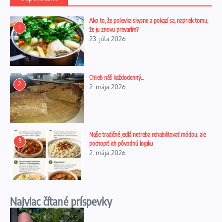
Ako to, že polievka skysne a pokazí sa, napriek tomu,
1
že ju znovu prevarím?
23. júla 2026
Chlieb náš každodenný…
2
2. mája 2026
Naše tradičné jedlá netreba rehabilitovať módou, ale
3
pochopiť ich pôvodnú logiku
2. mája 2026
Najviac čítané príspevky