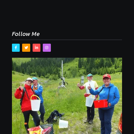
Naše tradičné jedlá netreba rehabilitovať módou,
ale pochopiť ich pôvodnú logiku
2. mája 2026
Follow Me