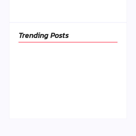
pôvodnú logiku
sýtosti
By
Admin
By
Admin
Trending Posts
Ako to, že polievka
skysne a pokazí sa,
napriek tomu, že ju
Chlieb náš
znovu prevarím?
každodenný…
By
Admin
By
Admin