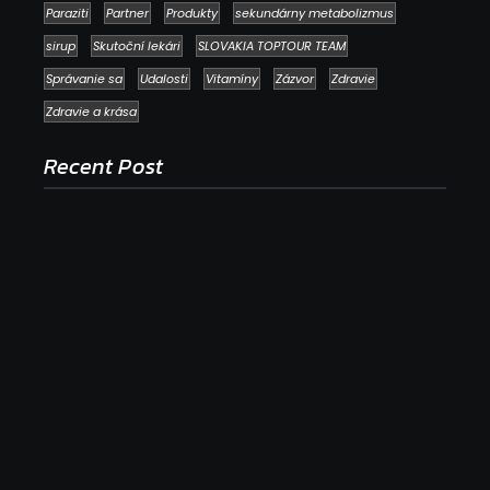
Paraziti
Partner
Produkty
sekundárny metabolizmus
sirup
Skutoční lekári
SLOVAKIA TOPTOUR TEAM
Správanie sa
Udalosti
Vitamíny
Zázvor
Zdravie
Zdravie a krása
Recent Post