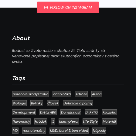
FOLLOW ON INSTAGRAM
About
Radosť zo života rastie s chuťou žiť. Tieto stránky sú
venované popísanej praxi skutočných odborníkov z celého
sveta.
Tags
adrenoleukodystrofia
antibiotiká
Artróza
Autori
Biológia
Bylinky
Človek
Definície a pojmy
Development
Diéta AB0
Domácnosť
Dr.FYTO
Filozofia
flavonoidy
Hrádok
i2
kaempferol
Life Style
Materiál
MD
monoterpény
MUDr.Karel Erben videá
Nápady