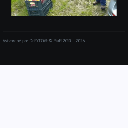
Vytvorené pre Dr.FYTO® © PiaR 2010 – 2026