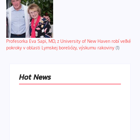
Profesorka Eva Sapi, MD, z University of New Haven robí veľké
pokroky v oblasti Lymskej boreliózy, výskumu rakoviny
(1)
Hot News
Naše tradičné jedlá
netreba
rehabilitovať
módou, ale
Spoľahlivé spúšťače
pochopiť ich
a udržiavače pocitu