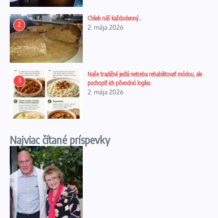
Chlieb náš každodenný…
2
2. mája 2026
Naše tradičné jedlá netreba rehabilitovať módou, ale
3
pochopiť ich pôvodnú logiku
2. mája 2026
Najviac čítané príspevky