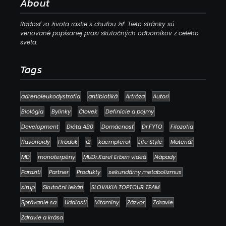
About
Radosť zo života rastie s chuťou žiť. Tieto stránky sú
venované popísanej praxi skutočných odborníkov z celého
sveta.
Tags
adrenoleukodystrofia
antibiotiká
Artróza
Autori
Biológia
Bylinky
Človek
Definície a pojmy
Development
Diéta AB0
Domácnosť
Dr.FYTO
Filozofia
flavonoidy
Hrádok
i2
kaempferol
Life Style
Materiál
MD
monoterpény
MUDr.Karel Erben videá
Nápady
Paraziti
Partner
Produkty
sekundárny metabolizmus
sirup
Skutoční lekári
SLOVAKIA TOPTOUR TEAM
Správanie sa
Udalosti
Vitamíny
Zázvor
Zdravie
Zdravie a krása