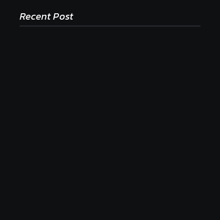
Recent Post
Ako to, že polievka skysne a pokazí sa, napriek
tomu, že ju znovu prevarím?
23. júla 2026