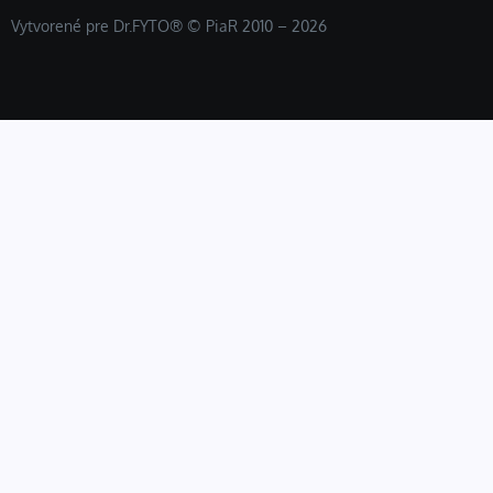
Vytvorené pre Dr.FYTO® © PiaR 2010 – 2026