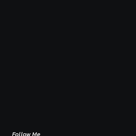
Naše tradičné jedlá netreba rehabilitovať módou,
ale pochopiť ich pôvodnú logiku
2. mája 2026
Follow Me