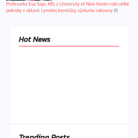
Profesorka Eva Sapi, MD, z University of New Haven robí veľké
pokroky v oblasti Lymskej boreliózy, výskumu rakoviny
(1)
Hot News
Naše tradičné jedlá
netreba
rehabilitovať
módou, ale
Spoľahlivé spúšťače
pochopiť ich
a udržiavače pocitu
pôvodnú logiku
sýtosti
By
Admin
By
Admin
Trending Posts