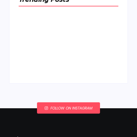
Ako to, že polievka
skysne a pokazí sa,
napriek tomu, že ju
Chlieb náš
znovu prevarím?
každodenný…
By
Admin
By
Admin
FOLLOW ON INSTAGRAM