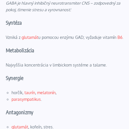
GABA je hlavný inhibičný neurotransmiter CNS – zodpovedný za
pokoj, tlmenie stresu a vyrovnanosť.
Syntéza
Vzniká z
glutamát
u pomocou enzýmu GAD; vyžaduje vitamín
B6
.
Metabolizácia
Najvyššia koncentrácia v limbickom systéme a talame.
Synergie
horčík,
taurín
,
melatonín
,
parasympatikus
.
Antagonizmy
glutamát
, kofeín, stres.